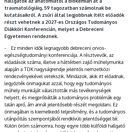
hallgatók az anatómiától a biokémián át a
traumatológiáig, 59 tagozatban számolnak be
kutatásaikról. A zsűri által legjobbnak ítélt előadók
részt vehetnek a 2027-es Országos Tudományos
Diákköri Konferencián, melyet a Debreceni
Egyetemen rendeznek.
- Ez minden idők legnagyobb debreceni orvos-
egészségtudományi konferenciája. A résztvevők, az
előadások száma, illetve a háttérben zajló műhelymunka
alapján a TDK nagyságrendje jelentős nemzetközi
rendezvényekével vetekszik. Mindazok, akik itt előadnak,
legyőzték önmagukat azzal, hogy egy tudományos
műhely munkáját választották más tevékenységek
helyett, és megpróbálták a tudományos problémák egy
talán apró, ám annál jelentősebb részét megoldani. Ez
önmagában is kiemelkedő teljesítmény, és a tudományos
utánpótlás szempontjából rendkívüli jelentőséggel bír.
Külön öröm számomra, hogy egyre több külföldi hallgató