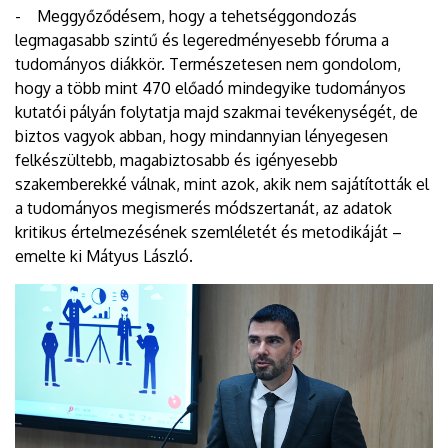
- Meggyőződésem, hogy a tehetséggondozás
legmagasabb szintű és legeredményesebb fóruma a
tudományos diákkör. Természetesen nem gondolom,
hogy a több mint 470 előadó mindegyike tudományos
kutatói pályán folytatja majd szakmai tevékenységét, de
biztos vagyok abban, hogy mindannyian lényegesen
felkészültebb, magabiztosabb és igényesebb
szakemberekké válnak, mint azok, akik nem sajátították el
a tudományos megismerés módszertanát, az adatok
kritikus értelmezésének szemléletét és metodikáját –
emelte ki Mátyus László.