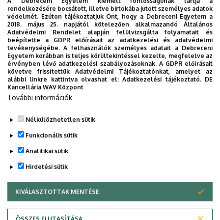
A Debreceni Egyetem kiemelt fontosságúnak tartja a
rendelkezésére bocsátott, illetve birtokába jutott személyes adatok
védelmét. Ezúton tájékoztatjuk Önt, hogy a Debreceni Egyetem a
2018. május 25. napjától kötelezően alkalmazandó Általános
Adatvédelmi Rendelet alapján felülvizsgálta folyamatait és
2026. augusztus 7.
beépítette a GDPR előírásait az adatkezelési és adatvédelmi
Univerzum: A Debreceni Egyetem
tevékenységébe. A felhasználók személyes adatait a Debreceni
Egyetem korábban is teljes körültekintéssel kezelte, megfelelve az
titkos receptjei
érvényben lévő adatkezelési szabályozásoknak. A GDPR előírásait
követve frissítettük Adatvédelmi Tájékoztatónkat, amelyet az
alábbi linkre kattintva olvashat el:
Adatkezelési tájékoztató.
DE
KUTATÁS
TUDOMÁNY
Kancellária WAV Központ
További információk
Nélkülözhetetlen sütik
Funkcionális sütik
Analitikai sütik
Hirdetési sütik
KIVÁLASZTOTTAK MENTÉSE
WITHDRAW CONSENT
DEBRECENI EGYETEM
ÖSSZES ELUTASÍTÁSA