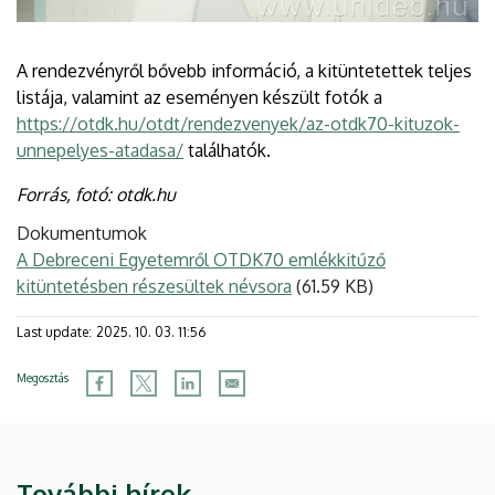
A rendezvényről bővebb információ, a kitüntetettek teljes
listája, valamint az eseményen készült fotók a
https://otdk.hu/otdt/rendezvenyek/az-otdk70-kituzok-
unnepelyes-atadasa/
találhatók.
Forrás, fotó: otdk.hu
Dokumentumok
A Debreceni Egyetemről OTDK70 emlékkitűző
kitüntetésben részesültek névsora
(61.59 KB)
Last update:
2025. 10. 03. 11:56
Megosztás
További hírek