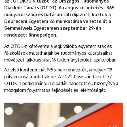
az „OTDK70 Kitűzőt” az Országos Tudományos
Diákköri Tanács (OTDT). A rangos kitüntetést 365
magyarországi és határon túli díjazott, köztük a
Debreceni Egyetem 26 munkatársa vehette át a
Semmelweis Egyetemen szeptember 29-én
rendezett ünnepségen.
Az OTDK-n kétévente a legkiválóbb egyetemisták és
főiskolások mutathatják be tudományos kutatásaikat,
művészeti alkotásaikat 16 tudományterületi szekcióban.
Az első konferenciát 1955-ben rendezték, amelyen 119
pályamunkát mutattak be. A 2025 tavaszán tartott 37.
OTDK-n pedig már 5131 előadás hangzott el, bizonyítva a
mozgalom folyamatos fejlődését és jelentőségét.