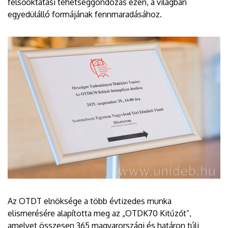
felsőoktatási tehetséggondozás ezen, a világban
egyedülálló formájának fennmaradásához.
Az OTDT elnöksége a több évtizedes munka
elismerésére alapította meg az „OTDK70 Kitűzőt”,
amelyet összesen 365 magyarországi és határon túli