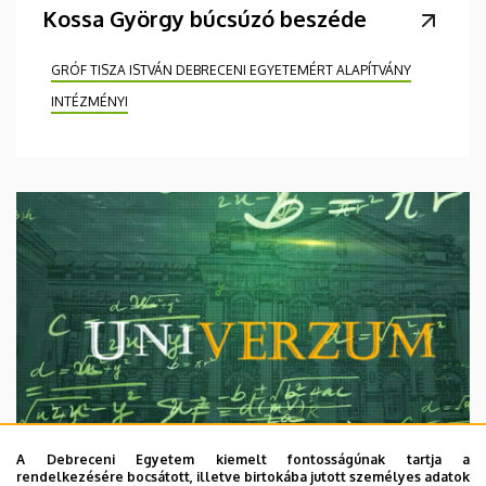
Kossa György búcsúzó beszéde
GRÓF TISZA ISTVÁN DEBRECENI EGYETEMÉRT ALAPÍTVÁNY
INTÉZMÉNYI
A Debreceni Egyetem kiemelt fontosságúnak tartja a
rendelkezésére bocsátott, illetve birtokába jutott személyes adatok