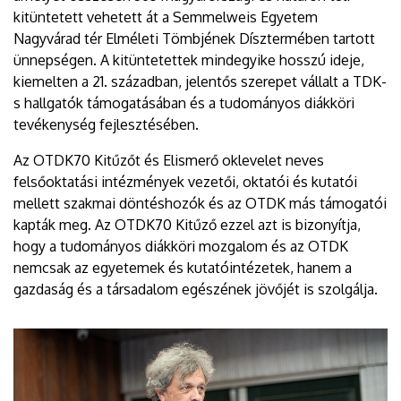
kitüntetett vehetett át a Semmelweis Egyetem
Nagyvárad tér Elméleti Tömbjének Dísztermében tartott
ünnepségen. A kitüntetettek mindegyike hosszú ideje,
kiemelten a 21. században, jelentős szerepet vállalt a TDK-
s hallgatók támogatásában és a tudományos diákköri
tevékenység fejlesztésében.
Az OTDK70 Kitűzőt és Elismerő oklevelet neves
felsőoktatási intézmények vezetői, oktatói és kutatói
mellett szakmai döntéshozók és az OTDK más támogatói
kapták meg. Az OTDK70 Kitűző ezzel azt is bizonyítja,
hogy a tudományos diákköri mozgalom és az OTDK
nemcsak az egyetemek és kutatóintézetek, hanem a
gazdaság és a társadalom egészének jövőjét is szolgálja.