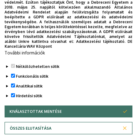
védelmét. Ezúton tájékoztatjuk Önt, hogy a Debreceni Egyetem a
2018. május 25. napjától kötelezően alkalmazandó Általános
Adatvédelmi Rendelet alapján felülvizsgálta folyamatait és
2026. augusztus 7.
beépítette a GDPR előírásait az adatkezelési és adatvédelmi
Univerzum: A Debreceni Egyetem
tevékenységébe. A felhasználók személyes adatait a Debreceni
Egyetem korábban is teljes körültekintéssel kezelte, megfelelve az
titkos receptjei
érvényben lévő adatkezelési szabályozásoknak. A GDPR előírásait
követve frissítettük Adatvédelmi Tájékoztatónkat, amelyet az
alábbi linkre kattintva olvashat el:
Adatkezelési tájékoztató.
DE
KUTATÁS
TUDOMÁNY
Kancellária WAV Központ
További információk
Nélkülözhetetlen sütik
Funkcionális sütik
Analitikai sütik
Hirdetési sütik
KIVÁLASZTOTTAK MENTÉSE
WITHDRAW CONSENT
DEBRECENI EGYETEM
ÖSSZES ELUTASÍTÁSA
Adatvédelem