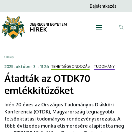
Átadták
Ugrás
Anonim
Bejelentkezés
a
N
Felhasználói
az
tartalomra
fiók
DEBRECENI EGYETEM
OTDK70
HÍREK
menüje
Tar
emlékkitűzőket
ker
|
Morzsa
Címlap
DEBRECENI
2025. október 3. - 11:26
TEHETSÉGGONDOZÁS
TUDOMÁNY
Átadták az OTDK70
EGYETEM
emlékkitűzőket
Idén 70 éves az Országos Tudományos Diákköri
Konferencia (OTDK), Magyarország legnagyobb
felsőoktatási tudományos rendezvénysorozata. A
több évtizedes munka elismerésére alapította meg