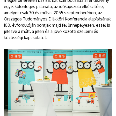
megkerülhetetlen bázisa. Ezt szimbolizálta a rendezvény
egyik különleges pillanata, az időkapszula elkészítése,
amelyet csak 30 év múlva, 2055 szeptemberében, az
Országos Tudományos Diákköri Konferencia alapításának
100. évfordulóján bontják majd fel ünnepélyesen, ezzel is
jelezve a múlt, a jelen és a jövő közötti szellemi és
közösségi kapcsolatot.