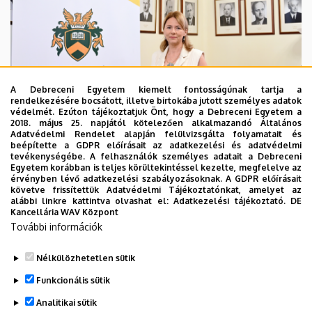
A Debreceni Egyetem kiemelt fontosságúnak tartja a
rendelkezésére bocsátott, illetve birtokába jutott személyes adatok
védelmét. Ezúton tájékoztatjuk Önt, hogy a Debreceni Egyetem a
2018. május 25. napjától kötelezően alkalmazandó Általános
Adatvédelmi Rendelet alapján felülvizsgálta folyamatait és
2026. augusztus 5.
beépítette a GDPR előírásait az adatkezelési és adatvédelmi
Hagyományőrzés és innováció a
tevékenységébe. A felhasználók személyes adatait a Debreceni
Egyetem korábban is teljes körültekintéssel kezelte, megfelelve az
Bölcsészettudományi Karon
érvényben lévő adatkezelési szabályozásoknak. A GDPR előírásait
követve frissítettük Adatvédelmi Tájékoztatónkat, amelyet az
alábbi linkre kattintva olvashat el:
Adatkezelési tájékoztató.
DE
BÖLCSÉSZETTUDOMÁNY
BTK
INTÉZMÉNYI
Kancellária WAV Központ
További információk
Nélkülözhetetlen sütik
Funkcionális sütik
Analitikai sütik