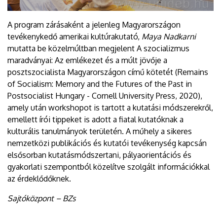
A program zárásaként a jelenleg Magyarországon
tevékenykedő amerikai kultúrakutató,
Maya Nadkarni
mutatta be közelmúltban megjelent A szocializmus
maradványai: Az emlékezet és a múlt jövője a
posztszocialista Magyarországon című kötetét (Remains
of Socialism: Memory and the Futures of the Past in
Postsocialist Hungary - Cornell University Press, 2020),
amely után workshopot is tartott a kutatási módszerekről,
emellett írói tippeket is adott a fiatal kutatóknak a
kulturális tanulmányok területén. A műhely a sikeres
nemzetközi publikációs és kutatói tevékenység kapcsán
elsősorban kutatásmódszertani, pályaorientációs és
gyakorlati szempontból közelítve szolgált információkkal
az érdeklődőknek.
Sajtóközpont – BZs