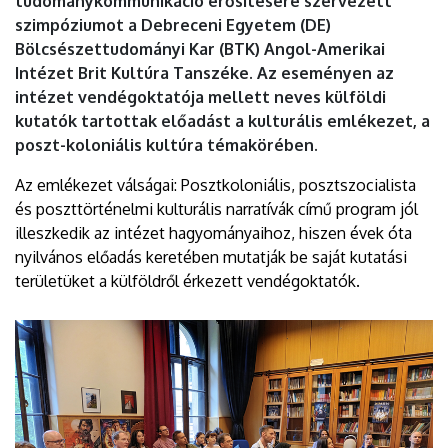
tudománykommunikáció erősítésére szervezett
szimpóziumot a Debreceni Egyetem (DE)
Bölcsészettudományi Kar (BTK) Angol-Amerikai
Intézet Brit Kultúra Tanszéke. Az eseményen az
intézet vendégoktatója mellett neves külföldi
kutatók tartottak előadást a kulturális emlékezet, a
poszt-koloniális kultúra témakörében.
Az emlékezet válságai: Posztkoloniális, posztszocialista
és poszttörténelmi kulturális narratívák című program jól
illeszkedik az intézet hagyományaihoz, hiszen évek óta
nyilvános előadás keretében mutatják be saját kutatási
területüket a külföldről érkezett vendégoktatók.