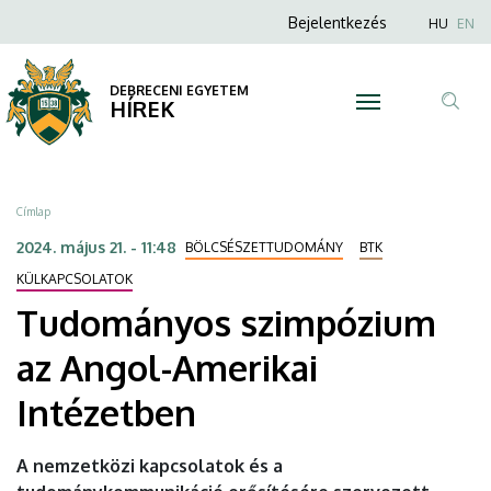
Tudományos
Ugrás
Anonim
Nyel
Bejelentkezés
HU
EN
a
Felhasználói
szimpózium
tartalomra
fiók
DEBRECENI EGYETEM
az
HÍREK
menüje
Tar
Angol-
ker
Amerikai
Morzsa
Címlap
Intézetben
2024. május 21. - 11:48
BÖLCSÉSZETTUDOMÁNY
BTK
|
KÜLKAPCSOLATOK
Tudományos szimpózium
DEBRECENI
az Angol-Amerikai
EGYETEM
Intézetben
A nemzetközi kapcsolatok és a