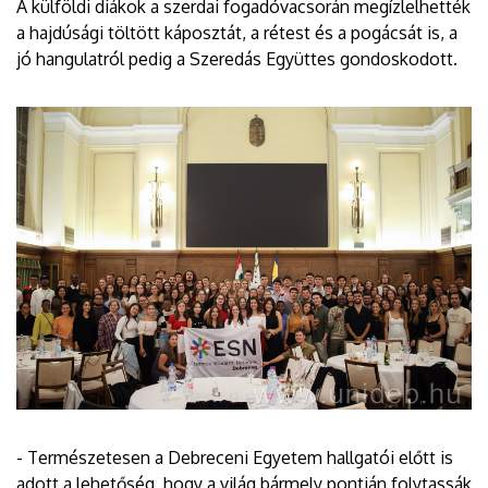
A külföldi diákok a szerdai fogadóvacsorán megízlelhették
a hajdúsági töltött káposztát, a rétest és a pogácsát is, a
jó hangulatról pedig a Szeredás Együttes gondoskodott.
- Természetesen a Debreceni Egyetem hallgatói előtt is
adott a lehetőség, hogy a világ bármely pontján folytassák