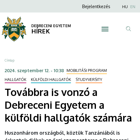
Továbbra
Ugrás
Anonim
Nyel
Bejelentkezés
HU
EN
a
Felhasználói
is
tartalomra
fiók
DEBRECENI EGYETEM
vonzó
HÍREK
menüje
Tar
a
ker
Debreceni
Morzsa
Címlap
Egyetem
2024. szeptember 12. - 10:38
MOBILITÁSI PROGRAM
a
HALLGATÓK
KÜLFÖLDI HALLGATÓK
STUDYVERSITY
Továbbra is vonzó a
külföldi
Debreceni Egyetem a
hallgatók
külföldi hallgatók számára
számára
|
Huszonhárom országból, köztük Tanzániából is