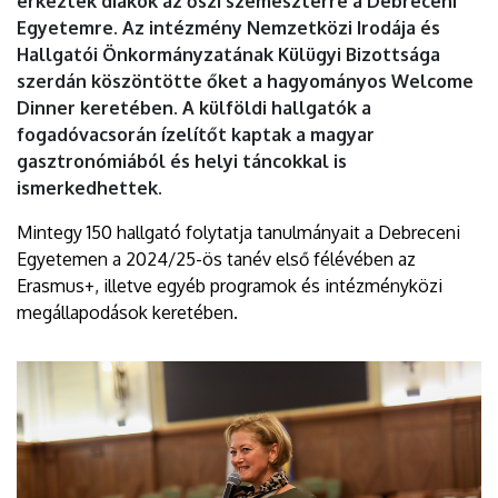
érkeztek diákok az őszi szemeszterre a Debreceni
DEBRECENI
Egyetemre. Az intézmény Nemzetközi Irodája és
Hallgatói Önkormányzatának Külügyi Bizottsága
EGYETEM
szerdán köszöntötte őket a hagyományos Welcome
Dinner keretében. A külföldi hallgatók a
fogadóvacsorán ízelítőt kaptak a magyar
gasztronómiából és helyi táncokkal is
ismerkedhettek.
Mintegy 150 hallgató folytatja tanulmányait a Debreceni
Egyetemen a 2024/25-ös tanév első félévében az
Erasmus+, illetve egyéb programok és intézményközi
megállapodások keretében.