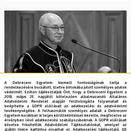
A Debreceni Egyetem kiemelt fontosságúnak tartja a
rendelkezésére bocsátott, illetve birtokába jutott személyes adatok
védelmét. Ezúton tájékoztatjuk Önt, hogy a Debreceni Egyetem a
2018. május 25. napjától kötelezően alkalmazandó Általános
Adatvédelmi Rendelet alapján felülvizsgálta folyamatait és
2026. augusztus 5.
beépítette a GDPR előírásait az adatkezelési és adatvédelmi
Díszdoktorát gyászolja a Debreceni
tevékenységébe. A felhasználók személyes adatait a Debreceni
Egyetem korábban is teljes körültekintéssel kezelte, megfelelve az
Egyetem
érvényben lévő adatkezelési szabályozásoknak. A GDPR előírásait
követve frissítettük Adatvédelmi Tájékoztatónkat, amelyet az
alábbi linkre kattintva olvashat el:
Adatkezelési tájékoztató.
DE