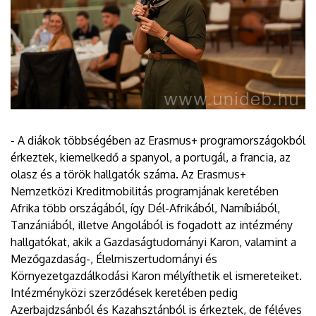
- A diákok többségében az Erasmus+ programországokból
érkeztek, kiemelkedő a spanyol, a portugál, a francia, az
olasz és a török hallgatók száma. Az Erasmus+
Nemzetközi Kreditmobilitás programjának keretében
Afrika több országából, így Dél-Afrikából, Namíbiából,
Tanzániából, illetve Angolából is fogadott az intézmény
hallgatókat, akik a Gazdaságtudományi Karon, valamint a
Mezőgazdaság-, Élelmiszertudományi és
Környezetgazdálkodási Karon mélyíthetik el ismereteiket.
Intézményközi szerződések keretében pedig
Azerbajdzsánból és Kazahsztánból is érkeztek, de féléves