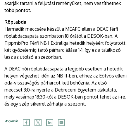
akarják tartani a feljutási reményüket, nem veszíthetnek
több pontot.
Röplabda
Harmadik meccsére készül a MEAFC ellen a DEAC férfi
röplabdacsapata szombaton 18 órától a DESOK-ban. A
TippmixPro Férfi NB I Extraliga hetedik helyéért folytatott,
két győzelemig tartó párharc állása 1-1, így ez a találkozó
lesz az utolsó a szezonban.
A DEAC női röplabdacsapata a legjobb esetben a hetedik
helyen végezhet idén az NB II-ben, ehhez az Eötvös elleni
oda-visszavágós párharcot kell behúznia. Az első
meccset 3:0-ra nyerte a Debreceni Egyetem alakulata,
mely vasárnap 18:30-tól a DESOK-ban pontot tehet az i-re,
és egy szép sikerrel zárhatja a szezont.
Megosztás