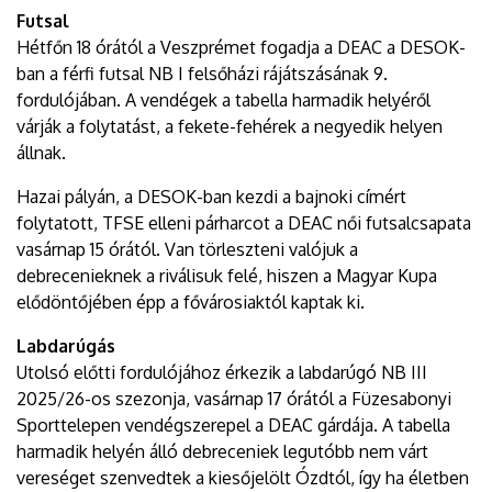
Futsal
Hétfőn 18 órától a Veszprémet fogadja a DEAC a DESOK-
ban a férfi futsal NB I felsőházi rájátszásának 9.
fordulójában. A vendégek a tabella harmadik helyéről
várják a folytatást, a fekete-fehérek a negyedik helyen
állnak.
Hazai pályán, a DESOK-ban kezdi a bajnoki címért
folytatott, TFSE elleni párharcot a DEAC női futsalcsapata
vasárnap 15 órától. Van törleszteni valójuk a
debrecenieknek a riválisuk felé, hiszen a Magyar Kupa
elődöntőjében épp a fővárosiaktól kaptak ki.
Labdarúgás
Utolsó előtti fordulójához érkezik a labdarúgó NB III
2025/26-os szezonja, vasárnap 17 órától a Füzesabonyi
Sporttelepen vendégszerepel a DEAC gárdája. A tabella
harmadik helyén álló debreceniek legutóbb nem várt
vereséget szenvedtek a kiesőjelölt Ózdtól, így ha életben