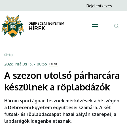
A
Ugrás
Anonim
Bejelentkezés
a
N
Felhasználói
szezon
tartalomra
fiók
DEBRECENI EGYETEM
utolsó
HÍREK
menüje
Tar
párharcára
ker
készülnek
Morzsa
Címlap
a
2026. május 15. - 08:55
DEAC
A szezon utolsó párharcára
röplabdázók
készülnek a röplabdázók
|
DEBRECENI
Három sportágban lesznek mérkőzések a hétvégén
a Debreceni Egyetem együttesei számára. A két
EGYETEM
futsal- és röplabdacsapat hazai pályán szerepel, a
labdarúgók idegenbe utaznak.