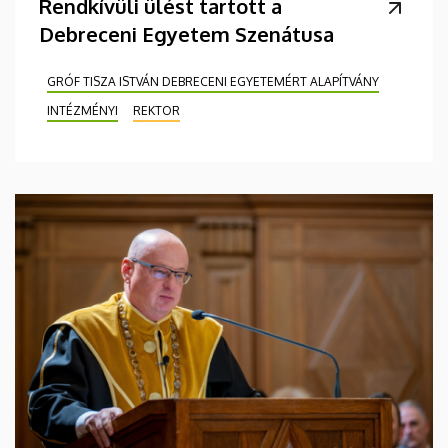
Rendkívüli ülést tartott a
Debreceni Egyetem Szenátusa
GRÓF TISZA ISTVÁN DEBRECENI EGYETEMÉRT ALAPÍTVÁNY
INTÉZMÉNYI
REKTOR