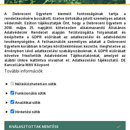
A Debreceni Egyetem kiemelt fontosságúnak tartja a
rendelkezésére bocsátott, illetve birtokába jutott személyes adatok
védelmét. Ezúton tájékoztatjuk Önt, hogy a Debreceni Egyetem a
2018. május 25. napjától kötelezően alkalmazandó Általános
Adatvédelmi Rendelet alapján felülvizsgálta folyamatait és
2026. augusztus 7.
beépítette a GDPR előírásait az adatkezelési és adatvédelmi
Univerzum: A Debreceni Egyetem
tevékenységébe. A felhasználók személyes adatait a Debreceni
Egyetem korábban is teljes körültekintéssel kezelte, megfelelve az
titkos receptjei
érvényben lévő adatkezelési szabályozásoknak. A GDPR előírásait
követve frissítettük Adatvédelmi Tájékoztatónkat, amelyet az
alábbi linkre kattintva olvashat el:
Adatkezelési tájékoztató.
DE
KUTATÁS
TUDOMÁNY
Kancellária WAV Központ
További információk
Nélkülözhetetlen sütik
Funkcionális sütik
Analitikai sütik
Hirdetési sütik
KIVÁLASZTOTTAK MENTÉSE
WITHDRAW CONSENT