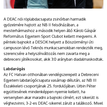
A DEAC női röplabdacsapata zsinórban harmadik
győzelmére hajtott az NB II felsőházában, a
mesterhármashoz a második helyen álló Károli Gáspár
Református Egyetem Sport Clubot kellett megverni. A
pénteki bajnokit a DESOK helyett a Böszörményi úti
campuson lévő Teknős munkacsarnokban rendezték meg,
szerencsére a helyszínváltozás nem zavarta meg a
debreceni játékosokat, akik 3:0 arányban diadalmaskodtak.
Labdarúgás
Az FC Hatvan otthonában vendégszerepelt a Debreceni
Egyetem labdarúgócsapata vasárnap délután, az NB III
Északkeleti csoportjának 25. fordulójában. Urbin Péter
együttesének mindenképpen nyernie kellett, ha
versenyben akar maradni a bajnoki címért, ezt sikerült is
véghezvinni, 3-2-es DEAC-sikerrel zárult a találkozó. Mivel