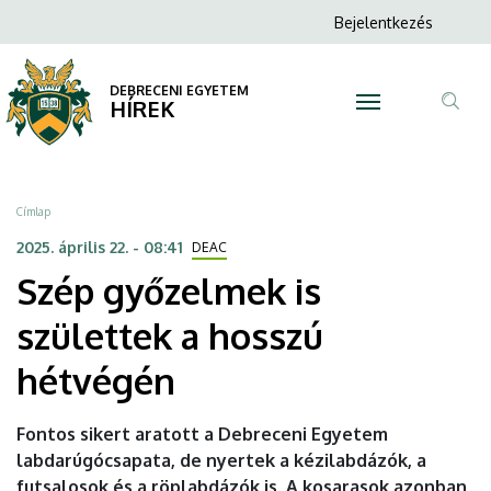
Szép
Ugrás
Anonim
Bejelentkezés
a
N
Felhasználói
győzelmek
tartalomra
fiók
DEBRECENI EGYETEM
is
HÍREK
menüje
Tar
születtek
ker
a
Morzsa
Címlap
hosszú
2025. április 22. - 08:41
DEAC
Szép győzelmek is
hétvégén
születtek a hosszú
|
hétvégén
DEBRECENI
EGYETEM
Fontos sikert aratott a Debreceni Egyetem
labdarúgócsapata, de nyertek a kézilabdázók, a
futsalosok és a röplabdázók is. A kosarasok azonban