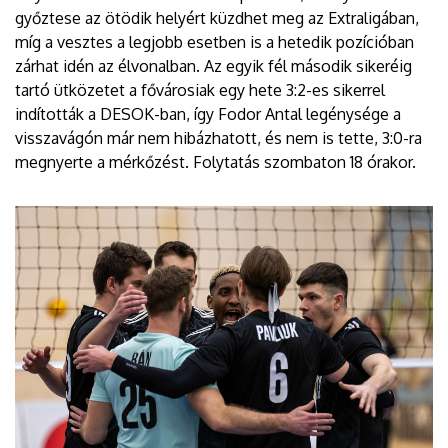
győztese az ötödik helyért küzdhet meg az Extraligában,
míg a vesztes a legjobb esetben is a hetedik pozícióban
zárhat idén az élvonalban. Az egyik fél második sikeréig
tartó ütközetet a fővárosiak egy hete 3:2-es sikerrel
indították a DESOK-ban, így Fodor Antal legénysége a
visszavágón már nem hibázhatott, és nem is tette, 3:0-ra
megnyerte a mérkőzést. Folytatás szombaton 18 órakor.