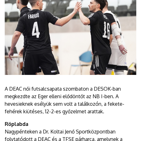
A DEAC női futsalcsapata szombaton a DESOK-ban
megkezdte az Eger elleni elődöntőt az NB I-ben. A
hevesieknek esélyük sem volt a találkozón, a fekete-
fehérek kiütéses, 12-2-es győzelmet arattak.
Röplabda
Nagypénteken a Dr. Koltai Jenő Sportközpontban
folytatódott a DEAC és a TFSE párharca, amelynek a