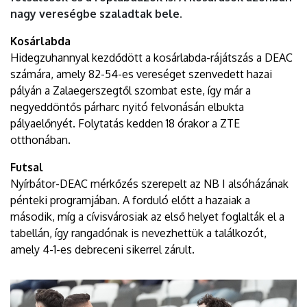
nagy vereségbe szaladtak bele.
Kosárlabda
Hidegzuhannyal kezdődött a kosárlabda-rájátszás a DEAC
számára, amely 82-54-es vereséget szenvedett hazai
pályán a Zalaegerszegtől szombat este, így már a
negyeddöntős párharc nyitó felvonásán elbukta
pályaelőnyét. Folytatás kedden 18 órakor a ZTE
otthonában.
Futsal
Nyírbátor-DEAC mérkőzés szerepelt az NB I alsóházának
pénteki programjában. A forduló előtt a hazaiak a
második, míg a cívisvárosiak az első helyet foglalták el a
tabellán, így rangadónak is nevezhettük a találkozót,
amely 4-1-es debreceni sikerrel zárult.