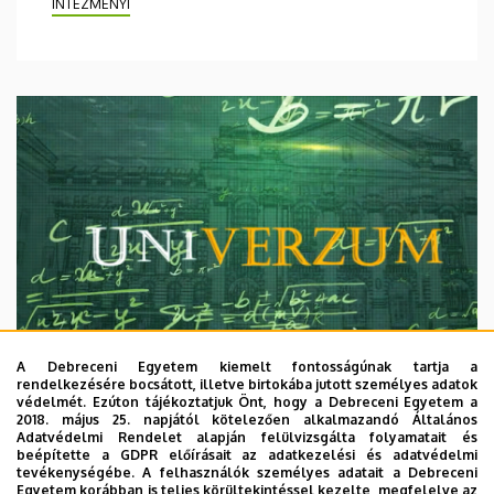
INTÉZMÉNYI
A Debreceni Egyetem kiemelt fontosságúnak tartja a
rendelkezésére bocsátott, illetve birtokába jutott személyes adatok
védelmét. Ezúton tájékoztatjuk Önt, hogy a Debreceni Egyetem a
2018. május 25. napjától kötelezően alkalmazandó Általános
Adatvédelmi Rendelet alapján felülvizsgálta folyamatait és
2026. augusztus 7.
beépítette a GDPR előírásait az adatkezelési és adatvédelmi
Univerzum: A Debreceni Egyetem
tevékenységébe. A felhasználók személyes adatait a Debreceni
Egyetem korábban is teljes körültekintéssel kezelte, megfelelve az