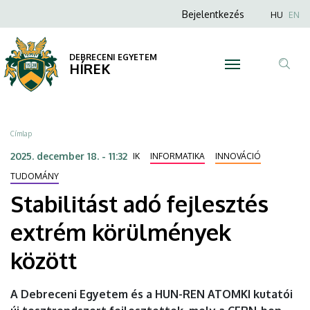
Stabilitást
Ugrás
Anonim
Nyel
Bejelentkezés
HU
EN
a
Felhasználói
adó
tartalomra
fiók
DEBRECENI EGYETEM
fejlesztés
HÍREK
menüje
Tar
extrém
ker
körülmények
Morzsa
Címlap
között
2025. december 18. - 11:32
IK
INFORMATIKA
INNOVÁCIÓ
|
TUDOMÁNY
Stabilitást adó fejlesztés
DEBRECENI
extrém körülmények
EGYETEM
között
A Debreceni Egyetem és a HUN-REN ATOMKI kutatói