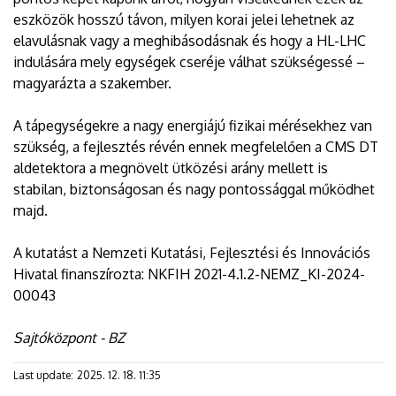
eszközök hosszú távon, milyen korai jelei lehetnek az
elavulásnak vagy a meghibásodásnak és hogy a HL-LHC
indulására mely egységek cseréje válhat szükségessé –
magyarázta a szakember.
A tápegységekre a nagy energiájú fizikai mérésekhez van
szükség, a fejlesztés révén ennek megfelelően a CMS DT
aldetektora a megnövelt ütközési arány mellett is
stabilan, biztonságosan és nagy pontossággal működhet
majd.
A kutatást a Nemzeti Kutatási, Fejlesztési és Innovációs
Hivatal finanszírozta: NKFIH 2021-4.1.2-NEMZ_KI-2024-
00043
Sajtóközpont - BZ
Last update:
2025. 12. 18. 11:35