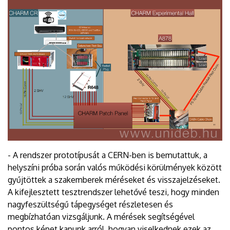
- A rendszer prototípusát a CERN-ben is bemutattuk, a
helyszíni próba során valós működési körülmények között
gyűjtöttek a szakemberek méréseket és visszajelzéseket.
A kifejlesztett tesztrendszer lehetővé teszi, hogy minden
nagyfeszültségű tápegységet részletesen és
megbízhatóan vizsgáljunk. A mérések segítségével
pontos képet kapunk arról, hogyan viselkednek ezek az