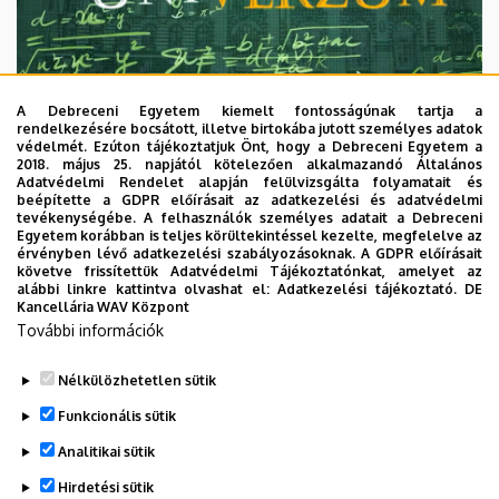
A Debreceni Egyetem kiemelt fontosságúnak tartja a
rendelkezésére bocsátott, illetve birtokába jutott személyes adatok
védelmét. Ezúton tájékoztatjuk Önt, hogy a Debreceni Egyetem a
2018. május 25. napjától kötelezően alkalmazandó Általános
Adatvédelmi Rendelet alapján felülvizsgálta folyamatait és
2026. augusztus 7.
beépítette a GDPR előírásait az adatkezelési és adatvédelmi
Univerzum: A Debreceni Egyetem
tevékenységébe. A felhasználók személyes adatait a Debreceni
Egyetem korábban is teljes körültekintéssel kezelte, megfelelve az
titkos receptjei
érvényben lévő adatkezelési szabályozásoknak. A GDPR előírásait
követve frissítettük Adatvédelmi Tájékoztatónkat, amelyet az
alábbi linkre kattintva olvashat el:
Adatkezelési tájékoztató.
DE
KUTATÁS
TUDOMÁNY
Kancellária WAV Központ
További információk
Nélkülözhetetlen sütik
Funkcionális sütik
Analitikai sütik
Hirdetési sütik