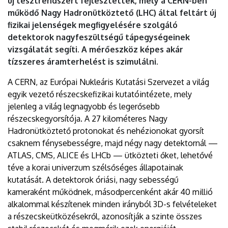
új tesztrendszert fejlesztettek, mely a CERN-ben
működő Nagy Hadronütköztető (LHC) által feltárt új
fizikai jelenségek megfigyelésére szolgáló
detektorok nagyfeszültségű tápegységeinek
vizsgálatát segíti. A mérőeszköz képes akár
tízszeres áramterhelést is szimulálni.
A CERN, az Európai Nukleáris Kutatási Szervezet a világ
egyik vezető részecskefizikai kutatóintézete, mely
jelenleg a világ legnagyobb és legerősebb
részecskegyorsítója. A 27 kilométeres Nagy
Hadronütköztető protonokat és nehézionokat gyorsít
csaknem fénysebességre, majd négy nagy detektornál —
ATLAS, CMS, ALICE és LHCb — ütközteti őket, lehetővé
téve a korai univerzum szélsőséges állapotainak
kutatását. A detektorok óriási, nagy sebességű
kameraként működnek, másodpercenként akár 40 millió
alkalommal készítenek minden irányból 3D-s felvételeket
a részecskeütközésekről, azonosítják a szinte összes