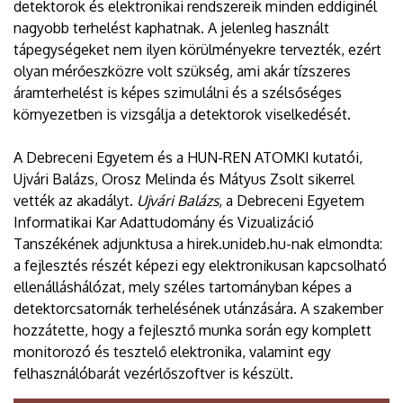
detektorok és elektronikai rendszereik minden eddiginél
nagyobb terhelést kaphatnak. A jelenleg használt
tápegységeket nem ilyen körülményekre tervezték, ezért
olyan mérőeszközre volt szükség, ami akár tízszeres
áramterhelést is képes szimulálni és a szélsőséges
környezetben is vizsgálja a detektorok viselkedését.
A Debreceni Egyetem és a HUN-REN ATOMKI kutatói,
Ujvári Balázs, Orosz Melinda és Mátyus Zsolt sikerrel
vették az akadályt.
Ujvári Balázs
, a Debreceni Egyetem
Informatikai Kar Adattudomány és Vizualizáció
Tanszékének adjunktusa a hirek.unideb.hu-nak elmondta:
a fejlesztés részét képezi egy elektronikusan kapcsolható
ellenálláshálózat, mely széles tartományban képes a
detektorcsatornák terhelésének utánzására. A szakember
hozzátette, hogy a fejlesztő munka során egy komplett
monitorozó és tesztelő elektronika, valamint egy
felhasználóbarát vezérlőszoftver is készült.