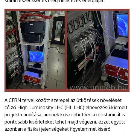
stabil részecskét és megmérik ezek energiáját.
A CERN tervei között szerepel az ütközések növelését
célzó High-Luminosity LHC (HL-LHC) elnevezésű kiemelt
projekt elindítása, aminek köszönhetően a mostaninál is
pontosabb kísérleteket lehet majd végezni, ezzel együtt
azonban a fizikai jelenségeket figyelemmel kísérő