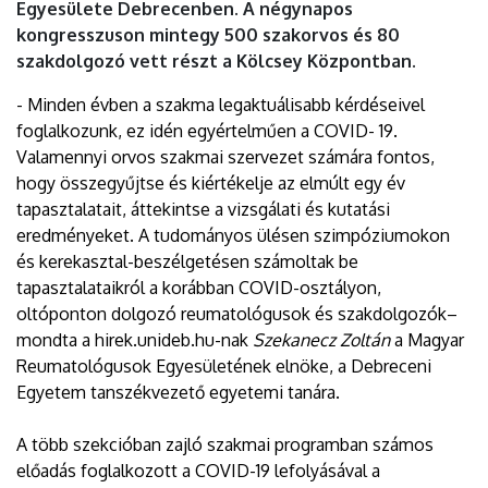
Egyesülete Debrecenben. A négynapos
kongresszuson mintegy 500 szakorvos és 80
szakdolgozó vett részt a Kölcsey Központban.
- Minden évben a szakma legaktuálisabb kérdéseivel
foglalkozunk, ez idén egyértelműen a COVID- 19.
Valamennyi orvos szakmai szervezet számára fontos,
hogy összegyűjtse és kiértékelje az elmúlt egy év
tapasztalatait, áttekintse a vizsgálati és kutatási
eredményeket. A tudományos ülésen szimpóziumokon
és kerekasztal-beszélgetésen számoltak be
tapasztalataikról a korábban COVID-osztályon,
oltóponton dolgozó reumatológusok és szakdolgozók–
mondta a hirek.unideb.hu-nak
Szekanecz Zoltán
a Magyar
Reumatológusok Egyesületének elnöke, a Debreceni
Egyetem tanszékvezető egyetemi tanára.
A több szekcióban zajló szakmai programban számos
előadás foglalkozott a COVID-19 lefolyásával a