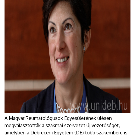
A Magyar Reumatológusok Egyesületének ülésen
megválasztották a szakmai szervezet új vezetőségét,
amelyben a Debreceni Egyetem (DE) több szakembere is