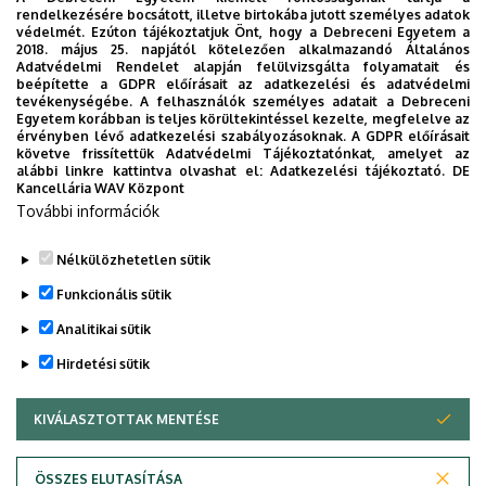
rendelkezésére bocsátott, illetve birtokába jutott személyes adatok
védelmét. Ezúton tájékoztatjuk Önt, hogy a Debreceni Egyetem a
2018. május 25. napjától kötelezően alkalmazandó Általános
Adatvédelmi Rendelet alapján felülvizsgálta folyamatait és
2026. augusztus 7.
beépítette a GDPR előírásait az adatkezelési és adatvédelmi
Univerzum: A Debreceni Egyetem
tevékenységébe. A felhasználók személyes adatait a Debreceni
Egyetem korábban is teljes körültekintéssel kezelte, megfelelve az
titkos receptjei
érvényben lévő adatkezelési szabályozásoknak. A GDPR előírásait
követve frissítettük Adatvédelmi Tájékoztatónkat, amelyet az
alábbi linkre kattintva olvashat el:
Adatkezelési tájékoztató.
DE
KUTATÁS
TUDOMÁNY
Kancellária WAV Központ
További információk
Nélkülözhetetlen sütik
Funkcionális sütik
Analitikai sütik
Hirdetési sütik
KIVÁLASZTOTTAK MENTÉSE
WITHDRAW CONSENT
DEBRECENI EGYETEM
ÖSSZES ELUTASÍTÁSA