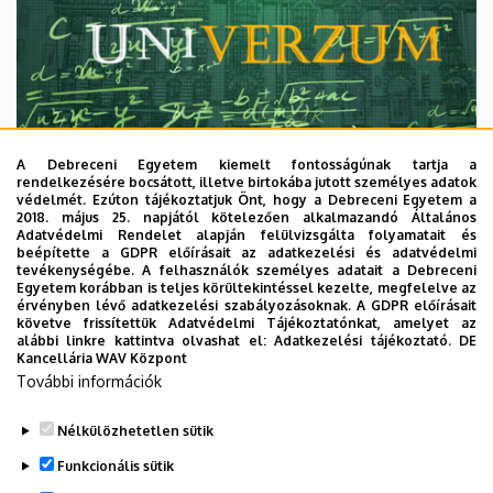
A Debreceni Egyetem kiemelt fontosságúnak tartja a
rendelkezésére bocsátott, illetve birtokába jutott személyes adatok
védelmét. Ezúton tájékoztatjuk Önt, hogy a Debreceni Egyetem a
2018. május 25. napjától kötelezően alkalmazandó Általános
Adatvédelmi Rendelet alapján felülvizsgálta folyamatait és
2026. augusztus 7.
beépítette a GDPR előírásait az adatkezelési és adatvédelmi
Univerzum: A Debreceni Egyetem
tevékenységébe. A felhasználók személyes adatait a Debreceni
Egyetem korábban is teljes körültekintéssel kezelte, megfelelve az
titkos receptjei
érvényben lévő adatkezelési szabályozásoknak. A GDPR előírásait
követve frissítettük Adatvédelmi Tájékoztatónkat, amelyet az
alábbi linkre kattintva olvashat el:
Adatkezelési tájékoztató.
DE
KUTATÁS
TUDOMÁNY
Kancellária WAV Központ
További információk
Nélkülözhetetlen sütik
Funkcionális sütik