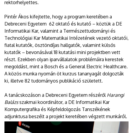
rektorhelyettes.
Pintér Ákos kifejtette, hogy a program keretében a
Debreceni Egyetem 62 oktató és kutató – köztük a DE
Informatikai Kar, valamint a Természettudományi és
Technológiai Kar Matematikai Intézetének vezető oktatói,
fiatal kutatók, ösztöndíjas hallgatók, valamint külsős
kutatók – bevonásával 18 kutatási mini projektben vett
részt. Ezekben olyan iparvállalatok problémáira kerestek
megoldást, mint a Bosch és a General Electric Healthcare.
A közös munka nyomán öt kurzus tananyagát dolgozták
ki, illetve 82 tudományos publikáció született.
A tanácskozáson a Debreceni Egyetem részéről
Harangi
Balázs
szakmai koordinátor, a DE Informatikai Kar
Komputergrafika és Képfeldolgozás Tanszékének
adjunktusa beszélt a projekt keretében végzett munkáról.