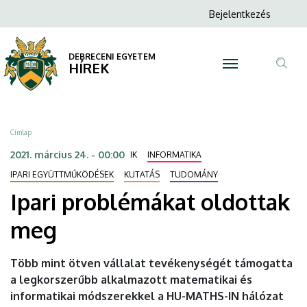
Ipari
Ugrás
Anonim
Bejelentkezés
a
N
Felhasználói
problémákat
tartalomra
fiók
DEBRECENI EGYETEM
oldottak
HÍREK
menüje
Tar
meg
ker
|
Morzsa
Címlap
DEBRECENI
2021. március 24. - 00:00
IK
INFORMATIKA
EGYETEM
IPARI EGYÜTTMŰKÖDÉSEK
KUTATÁS
TUDOMÁNY
Ipari problémákat oldottak
meg
Több mint ötven vállalat tevékenységét támogatta
a legkorszerűbb alkalmazott matematikai és
informatikai módszerekkel a HU-MATHS-IN hálózat