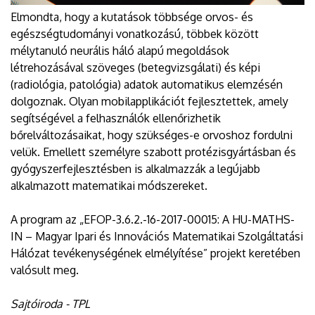
Elmondta, hogy a kutatások többsége orvos- és
egészségtudományi vonatkozású, többek között
mélytanuló neurális háló alapú megoldások
létrehozásával szöveges (betegvizsgálati) és képi
(radiológia, patológia) adatok automatikus elemzésén
dolgoznak. Olyan mobilapplikációt fejlesztettek, amely
segítségével a felhasználók ellenőrizhetik
bőrelváltozásaikat, hogy szükséges-e orvoshoz fordulni
velük. Emellett személyre szabott protézisgyártásban és
gyógyszerfejlesztésben is alkalmazzák a legújabb
alkalmazott matematikai módszereket.
A program az „EFOP-3.6.2.-16-2017-00015: A HU-MATHS-
IN – Magyar Ipari és Innovációs Matematikai Szolgáltatási
Hálózat tevékenységének elmélyítése” projekt keretében
valósult meg.
Sajtóiroda - TPL