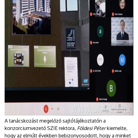
A tanácskozást megelőző sajtótájékoztatón a
konzorciumvezető SZIE rektora,
Földesi Péter
kiemelte,
hogy az elmúlt években bebizonyosodott, hogy a minket