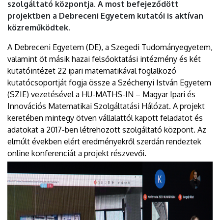
szolgáltató központja. A most befejeződött
projektben a Debreceni Egyetem kutatói is aktívan
közreműködtek.
A Debreceni Egyetem (DE), a Szegedi Tudományegyetem,
valamint öt másik hazai felsőoktatási intézmény és két
kutatóintézet 22 ipari matematikával foglalkozó
kutatócsoportját fogja össze a Széchenyi István Egyetem
(SZIE) vezetésével a HU-MATHS-IN – Magyar Ipari és
Innovációs Matematikai Szolgáltatási Hálózat. A projekt
keretében mintegy ötven vállalattól kapott feladatot és
adatokat a 2017-ben létrehozott szolgáltató központ. Az
elmúlt években elért eredményekről szerdán rendeztek
online konferenciát a projekt részvevői.