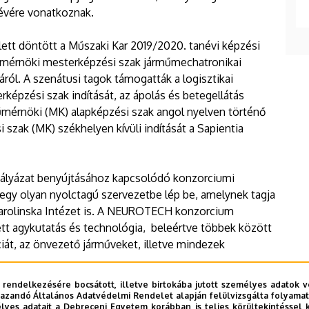
lévére vonatkoznak.
lett döntött a Műszaki Kar 2019/2020. tanévi képzési
 mérnöki mesterképzési szak járműmechatronikai
áról. A szenátusi tagok támogatták a logisztikai
képzési szak indítását, az ápolás és betegellátás
műmérnöki (MK) alapképzési szak angol nyelven történő
i szak (MK) székhelyen kívüli indítását a Sapientia
pályázat benyújtásához kapcsolódó konzorciumi
egy olyan nyolctagú szervezetbe lép be, amelynek tagja
 Karolinska Intézet is. A NEUROTECH konzorcium
tt agykutatás és technológia, beleértve többek között
ciát, az önvezető járműveket, illetve mindezek
 rendelkezésére bocsátott, illetve birtokába jutott személyes adatok v
azandó Általános Adatvédelmi Rendelet alapján felülvizsgálta folyamata
yes adatait a Debreceni Egyetem korábban is teljes körültekintéssel 