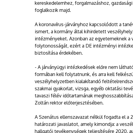
kereskedelemhez, forgalmazáshoz, gazdasági 
foglalkozik majd.
A koronavírus-járványhoz kapcsolódott a tané
ismert, a kormány által kihirdetett veszélyhel
intézményeket. Azonban az egyetemeknek a vesz
folytonosságát, ezért a DE intézményi intézke
biztosítása érdekében.
- A járványügyi intézkedések előre nem látható 
formában kell folytatnunk, és arra kell felkész
veszélyhelyzetben kialakítandó feltételrendszer
szakmai gyakorlat, vizsga, egyéb oktatási te
tavaszi félév időtartamának meghosszabbítása
Zoltán rektor előterjesztésében.
A Szenátus ellenszavazat nélkül fogadta el a
határozati javaslatot, amely kimondja: a veszé
hallgatói tevékenységek teljesítésére 2020. au