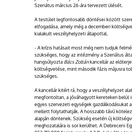
Szenátus március 26-ára tervezett ülését.
A testület legfontosabb döntései között szere
elfogadása, amely még a decemberi költségvet
kialakult veszélyhelyzeti állapottal.
- A krízis hatásait most még nem tudjuk felm
szükséges, hogy az intézmény a Szenátus álta
hangsúlyozta
Bács Zoltán
kancellár az előter
költségvetése, mint második fázis májusra to
szükséges.
A kancellár kitért rá, hogy a veszélyhelyzet a
megfontoltan, a jóváhagyott kereteken belül 
egyes szervezeti egységek gazdálkodásukat a 
mellett folytathatják. A hosszabb távú kötele
alapján döntenek. Szükség esetén új költségv
meghozatalára is sor kerülhet. A Debreceni E