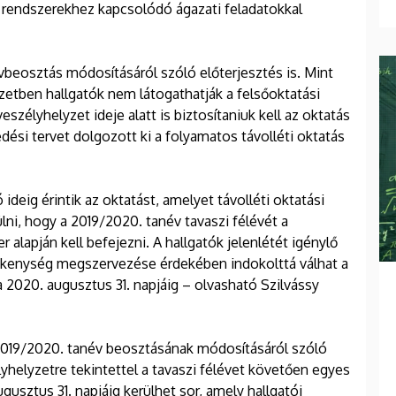
rendszerekhez kapcsolódó ágazati feladatokkal
vbeosztás módosításáról szóló előterjesztés is. Mint
yzetben hallgatók nem látogathatják a felsőoktatási
élyhelyzet ideje alatt is biztosítaniuk kell az oktatás
dési tervet dolgozott ki a folyamatos távolléti oktatás
ideig érintik az oktatást, amelyet távolléti oktatási
ülni, hogy a 2019/2020. tanév tavaszi félévét a
 alapján kell befejezni. A hallgatók jelenlétét igénylő
vékenység megszervezése érdekében indokolttá válhat a
 2020. augusztus 31. napjáig – olvasható Szilvássy
 2019/2020. tanév beosztásának módosításáról szóló
lyhelyzetre tekintettel a tavaszi félévet követően egyes
gusztus 31. napjáig kerülhet sor, amely hallgatói