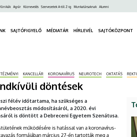
ő
Klinikák
Agrár
Köznevelés
Szervezetek A-tól Z-ig
Munkatársaknak
Alumni
gáció
INK
SAJTÓFIGYELŐ
MÉDIATÁR
HÍRLEVÉL
SAJTÓKÖZPONT
NTÉZMÉNYI
KANCELLÁR
KORONAVÍRUS
NEUROTECH
OKTATÁS
REKT
endkívüli döntések
szi félév időtartama, ha szükséges a
T
anévbeosztás módosításáról, a 2020. évi
ásáról is döntött a Debreceni Egyetem Szenátusa.
ületének működésére is hatással van a koronavírus-
szavazás formájában március 27-én tartották meg a