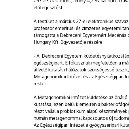
053 713 000 forint, amely 4,2 %-kal nőtt a ta
előterjesztést.
A testület a március 27-ei elektronikus szavaz
professor emeritusi és címzetes egyetemi tan
támogatta a Debreceni Egyetemért Mecénás d
Hungary Kft. ügyvezetője részére.
- A Debreceni Egyetem küldetésnyilatkozatába
egészségipart. E fókusznak megfelelően a már 
átívelő kutatási hálózatok szükségessé teszik,
Metagenomikai Intézet és az Egészségipari In
rektor.
A Metagenomikai Intézet küldetése az önálló
kutatása, ezen belül kiemelten a bakteriofágo
részt vállal a probiotikum alapú készítmények p
humán metagenommal kapcsolatos új tudomán
Az Egészségipari Intézet a gyógyszeripari kut