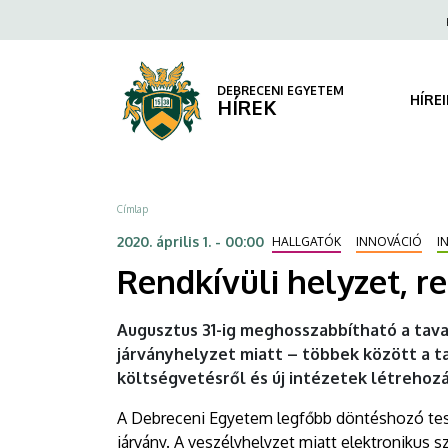
Rendkívüli
Ugrás
Fels
a
navi
helyzet,
tartalomra
rendkívüli
DEBRECENI EGYETEM
HÍRE
HÍREK
döntések
|
Morzsa
Címlap
DEBRECENI
2020. április 1. - 00:00
HALLGATÓK
INNOVÁCIÓ
I
EGYETEM
Rendkívüli helyzet, r
Augusztus 31-ig meghosszabbítható a tava
járványhelyzet miatt – többek között a t
költségvetésről és új intézetek létrehoz
A Debreceni Egyetem legfőbb döntéshozó test
járvány. A veszélyhelyzet miatt elektronikus 