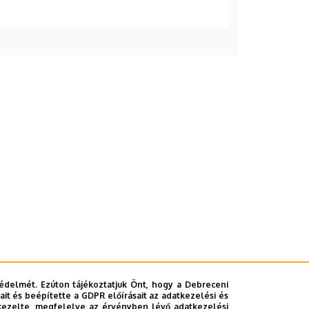
édelmét. Ezúton tájékoztatjuk Önt, hogy a Debreceni
it és beépítette a GDPR előírásait az adatkezelési és
kezelte, megfelelve az érvényben lévő adatkezelési