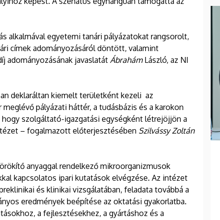
valyihoz képest. A szenátus egyhangúan támogatta az
ás alkalmával egyetemi tanári pályázatokat rangsorolt,
ári címek adományozásáról döntött, valamint
íj adományozásának javaslatát
Ábrahám
László, az NI
n deklaráltan kiemelt területként kezeli az
meglévő pályázati háttér, a tudásbázis és a karokon
 hogy szolgáltató-igazgatási egységként létrejöjjön a
tézet – fogalmazott előterjesztésében
Szilvássy Zoltán
 örökítő anyaggal rendelkező mikroorganizmusok
kkal kapcsolatos ipari kutatások elvégzése. Az intézet
reklinikai és klinikai vizsgálatában, feladata továbbá a
yos eredmények beépítése az oktatási gyakorlatba.
atásokhoz, a fejlesztésekhez, a gyártáshoz és a