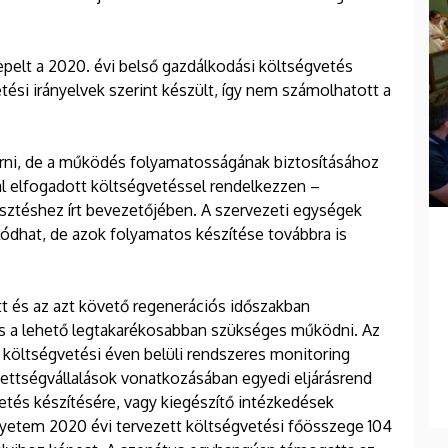
pelt a 2020. évi belső gazdálkodási költségvetés
ési irányelvek szerint készült, így nem számolhatott a
érni, de a működés folyamatosságának biztosításához
l elfogadott költségvetéssel rendelkezzen –
jesztéshez írt bevezetőjében. A szervezeti egységek
lódhat, de azok folyamatos készítése továbbra is
latt és az azt követő regenerációs időszakban
is a lehető legtakarékosabban szükséges működni. Az
költségvetési éven belüli rendszeres monitoring
zettségvállalások vonatkozásában egyedi eljárásrend
etés készítésére, vagy kiegészítő intézkedések
gyetem 2020 évi tervezett költségvetési főösszege 104