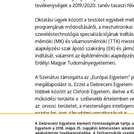
tevékenységek a 2019/2020. tanév tavaszi fé
Oktatási ügyek között a testület egyebek mel
programjának módosításáról, a mechatronikai
szereléstechnológia specializációjának indítás
mérnöki (MK) és villamosmérnöki (TTK) mester
alapképzési szak ápoló szakirány (EK) és jár
indítását, valamint az építőmérnöki alapképzés
Erdélyi Magyar Tudományegyetemen.
A Szenátus támogatta az „Európai Egyetem” 
megállapodást is. Ezzel a Debreceni Egyetem 
többek között az Oxfordi Egyetem, illetve a
működési területe a szélesebb értelemben ve
az orvosi területet, a mesterséges intelligen
gazdasági, jogi, társadalmi vonatkozásait is.
A Debreceni Egyetem kiemelt fontosságúnak tartja a
Sajtóiroda - TPL
Egyetem a 2018. május 25. napjától kötelezően alkalm
adatvédelmi tevékenységébe. A felhasználók személ