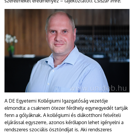
szerelmeket eredményez – tájékoztatott
Csiszár Imre
.
A DE Egyetemi Kollégiumi Igazgatóság vezetője
elmondta: a csaknem ötezer férőhely egynegyedét tartják
fenn a gólyáknak. A kollégiumi és diákotthoni felvételi
eljárással egyszerre, azonos kérőlapon lehet igényelni a
rendszeres szociális ösztöndíjat is. Aki rendszeres