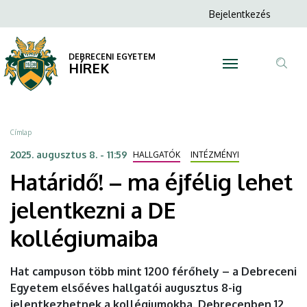
Határidő!
Ugrás
Anonim
Bejelentkezés
a
N
Felhasználói
–
tartalomra
fiók
DEBRECENI EGYETEM
ma
HÍREK
menüje
Tar
éjfélig
ker
lehet
Morzsa
Címlap
jelentkezni
2025. augusztus 8. - 11:59
HALLGATÓK
INTÉZMÉNYI
Határidő! – ma éjfélig lehet
a
jelentkezni a DE
DE
kollégiumaiba
kollégiumaiba
|
Hat campuson több mint 1200 férőhely – a Debreceni
Egyetem elsőéves hallgatói augusztus 8-ig
DEBRECENI
jelentkezhetnek a kollégiumokba. Debrecenben 12,