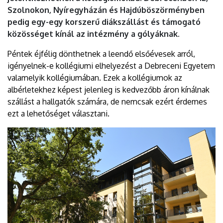
EGYETEM
Szolnokon, Nyíregyházán és Hajdúböszörményben
pedig egy-egy korszerű diákszállást és támogató
közösséget kínál az intézmény a gólyáknak.
Péntek éjfélig dönthetnek a leendő elsőévesek arról,
igényelnek-e kollégiumi elhelyezést a Debreceni Egyetem
valamelyik kollégiumában. Ezek a kollégiumok az
albérletekhez képest jelenleg is kedvezőbb áron kínálnak
szállást a hallgatók számára, de nemcsak ezért érdemes
ezt a lehetőséget választani.