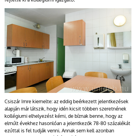
Csiszár Imre kiemelte: az eddig beérkezett jelentkezések
alapján már látszik, hogy idén kicsit többen szeretnének
kollégiumi elhelyezést kérni, de bíznak benne, hogy az
elmúlt évekhez hasonlóan a jelentkezők 78-80 százalékát
ezúttal is fel tudják venni. Annak sem kell azonban