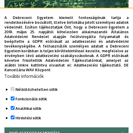
A Debreceni Egyetem kiemelt fontosságúnak tartja a
rendelkezésére bocsátott, illetve birtokába jutott személyes adatok
védelmét. Ezúton tájékoztatjuk Önt, hogy a Debreceni Egyetem a
2018. május 25. napjától kötelezően alkalmazandó Általános
Adatvédelmi Rendelet alapján felülvizsgálta folyamatait és
2026. augusztus 7.
beépítette a GDPR előírásait az adatkezelési és adatvédelmi
Univerzum: A Debreceni Egyetem
tevékenységébe. A felhasználók személyes adatait a Debreceni
Egyetem korábban is teljes körültekintéssel kezelte, megfelelve az
titkos receptjei
érvényben lévő adatkezelési szabályozásoknak. A GDPR előírásait
követve frissítettük Adatvédelmi Tájékoztatónkat, amelyet az
alábbi linkre kattintva olvashat el:
Adatkezelési tájékoztató.
DE
KUTATÁS
TUDOMÁNY
Kancellária WAV Központ
További információk
Nélkülözhetetlen sütik
Funkcionális sütik
Analitikai sütik
Hirdetési sütik