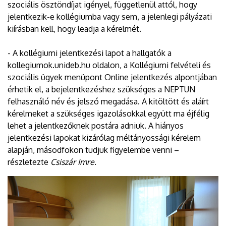
szociális ösztöndíjat igényel, függetlenül attól, hogy
jelentkezik-e kollégiumba vagy sem, a jelenlegi pályázati
kiírásban kell, hogy leadja a kérelmét.
- A kollégiumi jelentkezési lapot a hallgatók a
kollegiumok.unideb.hu oldalon, a Kollégiumi felvételi és
szociális ügyek menüpont Online jelentkezés alpontjában
érhetik el, a bejelentkezéshez szükséges a NEPTUN
felhasználó név és jelszó megadása. A kitöltött és aláírt
kérelmeket a szükséges igazolásokkal együtt ma éjfélig
lehet a jelentkezőknek postára adniuk. A hiányos
jelentkezési lapokat kizárólag méltányossági kérelem
alapján, másodfokon tudjuk figyelembe venni –
részletezte
Csiszár Imre
.