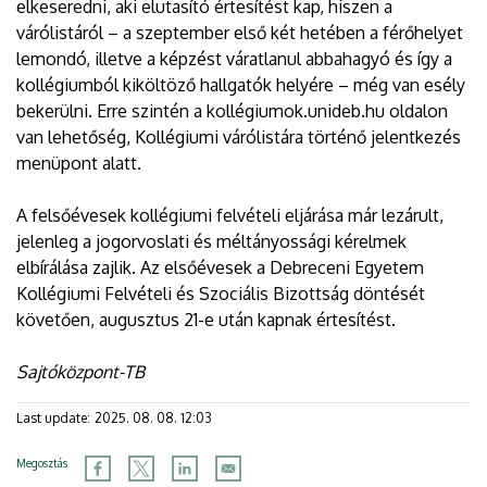
elkeseredni, aki elutasító értesítést kap, hiszen a
várólistáról – a szeptember első két hetében a férőhelyet
lemondó, illetve a képzést váratlanul abbahagyó és így a
kollégiumból kiköltöző hallgatók helyére – még van esély
bekerülni. Erre szintén a kollégiumok.unideb.hu oldalon
van lehetőség, Kollégiumi várólistára történő jelentkezés
menüpont alatt.
A felsőévesek kollégiumi felvételi eljárása már lezárult,
jelenleg a jogorvoslati és méltányossági kérelmek
elbírálása zajlik. Az elsőévesek a Debreceni Egyetem
Kollégiumi Felvételi és Szociális Bizottság döntését
követően, augusztus 21-e után kapnak értesítést.
Sajtóközpont-TB
Last update:
2025. 08. 08. 12:03
Megosztás