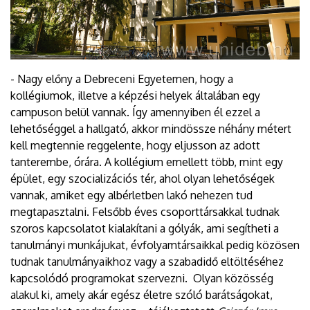
- Nagy előny a Debreceni Egyetemen, hogy a
kollégiumok, illetve a képzési helyek általában egy
campuson belül vannak. Így amennyiben él ezzel a
lehetőséggel a hallgató, akkor mindössze néhány métert
kell megtennie reggelente, hogy eljusson az adott
tanterembe, órára. A kollégium emellett több, mint egy
épület, egy szocializációs tér, ahol olyan lehetőségek
vannak, amiket egy albérletben lakó nehezen tud
megtapasztalni. Felsőbb éves csoporttársakkal tudnak
szoros kapcsolatot kialakítani a gólyák, ami segítheti a
tanulmányi munkájukat, évfolyamtársaikkal pedig közösen
tudnak tanulmányaikhoz vagy a szabadidő eltöltéséhez
kapcsolódó programokat szervezni. Olyan közösség
alakul ki, amely akár egész életre szóló barátságokat,