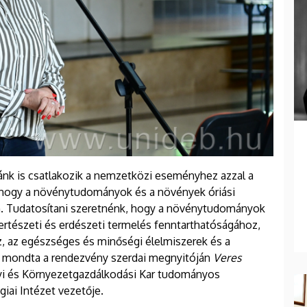
zánk is csatlakozik a nemzetközi eseményhez azzal a
ra, hogy a növénytudományok és a növények óriási
n. Tudatosítani szeretnénk, hogy a növénytudományok
ertészeti és erdészeti termelés fenntarthatóságához,
, az egészséges és minőségi élelmiszerek és a
 – mondta a rendezvény szerdai megnyitóján
Veres
yi és Környezetgazdálkodási Kar tudományos
iai Intézet vezetője.