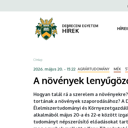
A
Ugrás
Fels
a
navi
növények
tartalomra
lenyűgöző
DEBRECENI EGYETEM
HÍRE
HÍREK
világa
az
Morzsa
Címlap
agrárkaron
2026. május 20. - 15:22
AGRÁRTUDOMÁNY
MÉK
S
|
A növények lenyűgöző
DEBRECENI
Hogyan talál rá a szerelem a növényekre? 
EGYETEM
tortának a növények szaporodásához? A 
Élelmiszertudományi és Környezetgazdál
alkalmából május 20-a és 22-e között izga
tudományt népszerűsítő előadásokat tart