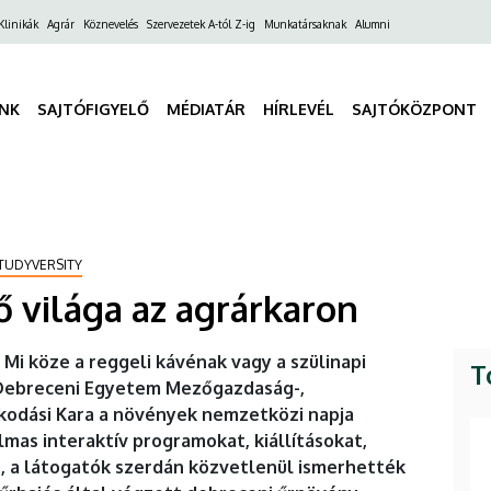
ő
Klinikák
Agrár
Köznevelés
Szervezetek A-tól Z-ig
Munkatársaknak
Alumni
gáció
INK
SAJTÓFIGYELŐ
MÉDIATÁR
HÍRLEVÉL
SAJTÓKÖZPONT
TUDYVERSITY
 világa az agrárkaron
Mi köze a reggeli kávénak vagy a szülinapi
T
Debreceni Egyetem Mezőgazdaság-,
kodási Kara a növények nemzetközi napja
lmas interaktív programokat, kiállításokat,
, a látogatók szerdán közvetlenül ismerhették