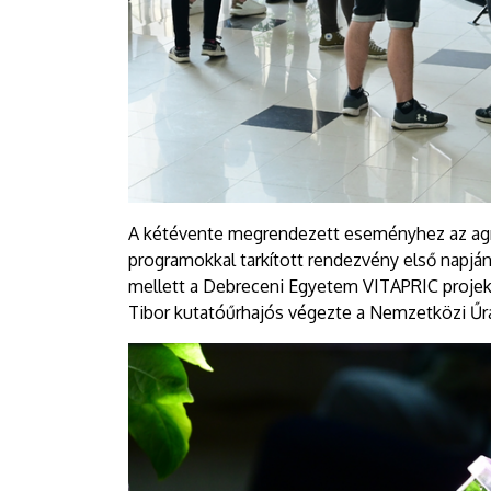
A kétévente megrendezett eseményhez az agrárk
programokkal tarkított rendezvény első napj
mellett a Debreceni Egyetem VITAPRIC projekt
Tibor kutatóűrhajós végezte a Nemzetközi Ű