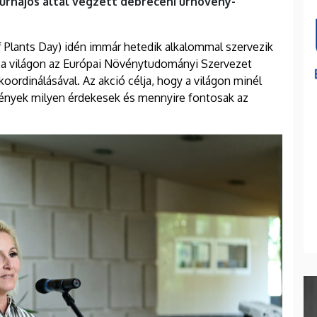
űrhajós által végzett debreceni űrnövény-
 Plants Day) idén immár hetedik alkalommal szervezik
 a világon az Európai Növénytudományi Szervezet
oordinálásával. Az akció célja, hogy a világon minél
övények milyen érdekesek és mennyire fontosak az