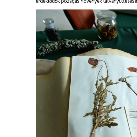
érdeklődők pozsgás növények látványültetésén