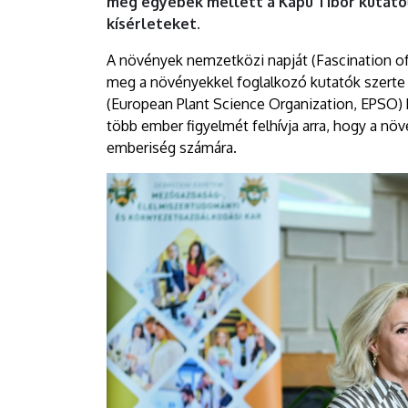
meg egyebek mellett a Kapu Tibor kutató
kísérleteket.
A növények nemzetközi napját (Fascination of
meg a növényekkel foglalkozó kutatók szerte
(European Plant Science Organization, EPSO) k
több ember figyelmét felhívja arra, hogy a n
emberiség számára.