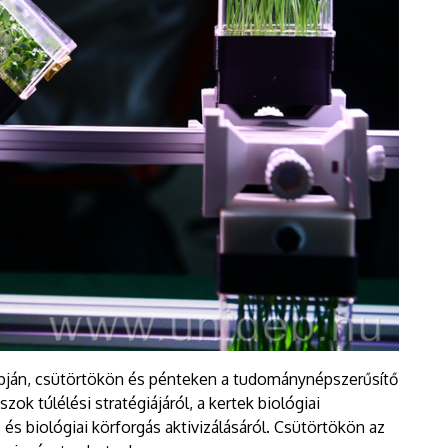
pján, csütörtökön és pénteken a tudománynépszerűsítő
ok túlélési stratégiájáról, a kertek biológiai
és biológiai körforgás aktivizálásáról. Csütörtökön az