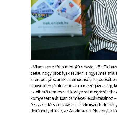
- Világszerte több mint 40 ország, köztük ha
céllal, hogy próbálják felhívni a figyelmet ar
szerepet játszanak az emberiség fejlődésébe
alapvetően járulnak hozzá a mezőgazdasági, k
az élhető természeti környezet megőrzéséhez
környezetbarát ipari termékek előállításához
Szilvia
, a Mezőgazdaság-, Élelmiszertudomán
dékánhelyettese, az Alkalmazott Növénybiológ