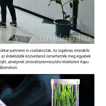
ar partnerei is csatlakoztak. Az izgalmas interaktív
án az érdeklődők közvetlenül ismerhették meg egyebek
jét, amelynek űrnövénytermesztési kísérleteit Kapu
rállomáson.