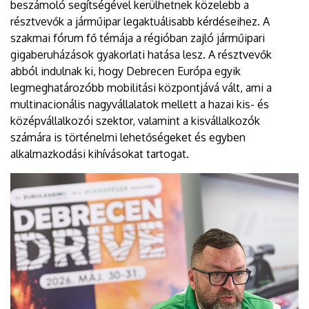
beszámoló segítségével kerülhetnek közelebb a
résztvevők a járműipar legaktuálisabb kérdéseihez. A
szakmai fórum fő témája a régióban zajló járműipari
gigaberuházások gyakorlati hatása lesz. A résztvevők
abból indulnak ki, hogy Debrecen Európa egyik
legmeghatározóbb mobilitási központjává vált, ami a
multinacionális nagyvállalatok mellett a hazai kis- és
középvállalkozói szektor, valamint a kisvállalkozók
számára is történelmi lehetőségeket és egyben
alkalmazkodási kihívásokat tartogat.