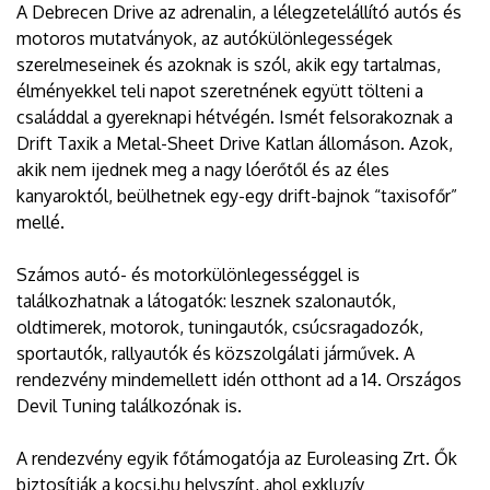
A Debrecen Drive az adrenalin, a lélegzetelállító autós és
motoros mutatványok, az autókülönlegességek
szerelmeseinek és azoknak is szól, akik egy tartalmas,
élményekkel teli napot szeretnének együtt tölteni a
családdal a gyereknapi hétvégén. Ismét felsorakoznak a
Drift Taxik a Metal-Sheet Drive Katlan állomáson. Azok,
akik nem ijednek meg a nagy lóerőtől és az éles
kanyaroktól, beülhetnek egy-egy drift-bajnok “taxisofőr”
mellé.
Számos autó- és motorkülönlegességgel is
találkozhatnak a látogatók: lesznek szalonautók,
oldtimerek, motorok, tuningautók, csúcsragadozók,
sportautók, rallyautók és közszolgálati járművek. A
rendezvény mindemellett idén otthont ad a 14. Országos
Devil Tuning találkozónak is.
A rendezvény egyik főtámogatója az Euroleasing Zrt. Ők
biztosítják a kocsi.hu helyszínt, ahol exkluzív