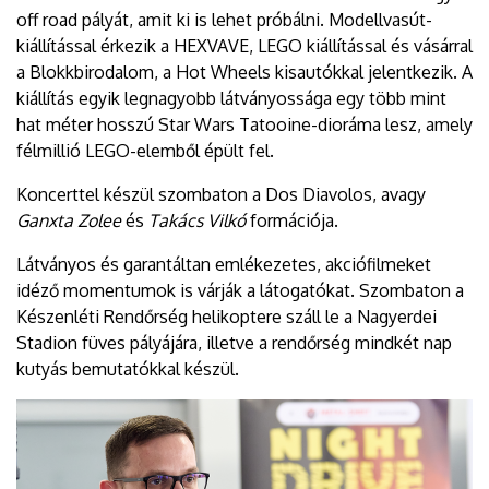
off road pályát, amit ki is lehet próbálni. Modellvasút-
kiállítással érkezik a HEXVAVE, LEGO kiállítással és vásárral
a Blokkbirodalom, a Hot Wheels kisautókkal jelentkezik. A
kiállítás egyik legnagyobb látványossága egy több mint
hat méter hosszú Star Wars Tatooine-dioráma lesz, amely
félmillió LEGO-elemből épült fel.
Koncerttel készül szombaton a Dos Diavolos, avagy
Ganxta Zolee
és
Takács Vilkó
formációja.
Látványos és garantáltan emlékezetes, akciófilmeket
idéző momentumok is várják a látogatókat. Szombaton a
Készenléti Rendőrség helikoptere száll le a Nagyerdei
Stadion füves pályájára, illetve a rendőrség mindkét nap
kutyás bemutatókkal készül.