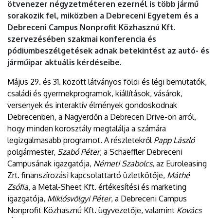
ötvenezer négyzetméteren ezernél is több jármű
sorakozik fel, miközben a Debreceni Egyetem és a
Debreceni Campus Nonprofit Közhasznú Kft.
szervezésében szakmai konferencia és
pódiumbeszélgetések adnak betekintést az autó- és
járműipar aktuális kérdéseibe.
Május 29. és 31. között látványos földi és légi bemutatók,
családi és gyermekprogramok, kiállítások, vásárok,
versenyek és interaktív élmények gondoskodnak
Debrecenben, a Nagyerdőn a Debrecen Drive-on arról,
hogy minden korosztály megtalálja a számára
legizgalmasabb programot. A részletekről
Papp László
polgármester,
Szabó Péter
, a Schaeffler Debreceni
Campusának igazgatója,
Németi Szabolcs
, az Euroleasing
Zrt. finanszírozási kapcsolattartó üzletkötője,
Máthé
Zsófia
, a Metal-Sheet Kft. értékesítési és marketing
igazgatója,
Miklósvölgyi Péter
, a Debreceni Campus
Nonprofit Közhasznú Kft. ügyvezetője, valamint
Kovács