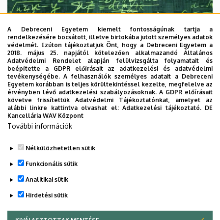
A Debreceni Egyetem kiemelt fontosságúnak tartja a
rendelkezésére bocsátott, illetve birtokába jutott személyes adatok
védelmét. Ezúton tájékoztatjuk Önt, hogy a Debreceni Egyetem a
2018. május 25. napjától kötelezően alkalmazandó Általános
Adatvédelmi Rendelet alapján felülvizsgálta folyamatait és
2026. augusztus 7.
beépítette a GDPR előírásait az adatkezelési és adatvédelmi
Univerzum: A Debreceni Egyetem
tevékenységébe. A felhasználók személyes adatait a Debreceni
Egyetem korábban is teljes körültekintéssel kezelte, megfelelve az
titkos receptjei
érvényben lévő adatkezelési szabályozásoknak. A GDPR előírásait
követve frissítettük Adatvédelmi Tájékoztatónkat, amelyet az
alábbi linkre kattintva olvashat el:
Adatkezelési tájékoztató.
DE
KUTATÁS
TUDOMÁNY
Kancellária WAV Központ
További információk
Nélkülözhetetlen sütik
Funkcionális sütik
Analitikai sütik
Hirdetési sütik