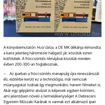
A könyvbemutatón
Husi Géza,
a DE MK dékánja elmondta:
a karra jelenleg háromezer hallgató jár, közülük ezren
külföldiek. A fröccsöntés témájával közülük minden
évben 200-300-an foglalkoznak.
– Az iparban a fröccsöntés manapság újra reneszánszát
éli, előtérbe került ez a technológia, már nemcsak
műanyagokat tudnak így megmunkálni, hanem fémeket is.
Akár egy gépjármű alvázat is képesek egyben kiönteni,
ami jelentősen növeli a termelékenységet A Debreceni
Egyetem Műszaki Karának is vannak ezt alkalmazó ipari