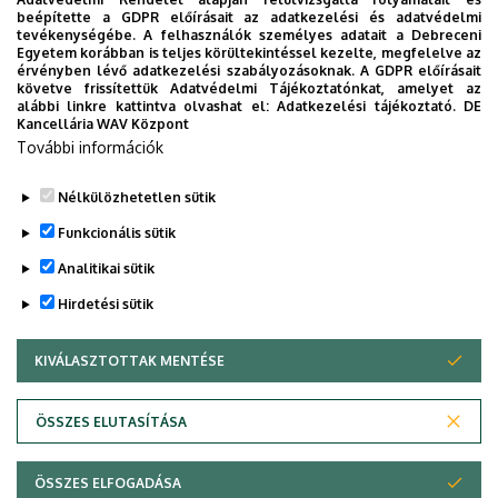
2026. augusztus 6.
beépítette a GDPR előírásait az adatkezelési és adatvédelmi
Ösztöndíj a tudományos munka
tevékenységébe. A felhasználók személyes adatait a Debreceni
Egyetem korábban is teljes körültekintéssel kezelte, megfelelve az
támogatására
érvényben lévő adatkezelési szabályozásoknak. A GDPR előírásait
követve frissítettük Adatvédelmi Tájékoztatónkat, amelyet az
alábbi linkre kattintva olvashat el:
Adatkezelési tájékoztató.
DE
INTÉZMÉNYI
TUDOMÁNY
Kancellária WAV Központ
További információk
Nélkülözhetetlen sütik
Funkcionális sütik
Analitikai sütik
Hirdetési sütik
KIVÁLASZTOTTAK MENTÉSE
WITHDRAW CONSENT
DEBRECENI EGYETEM
ÖSSZES ELUTASÍTÁSA
Adatvédelem
Adatvédelem
ÖSSZES ELFOGADÁSA