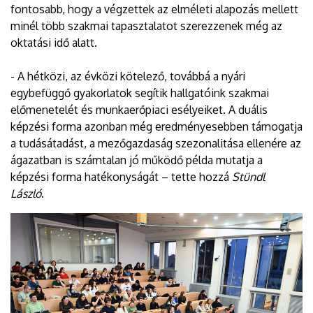
fontosabb, hogy a végzettek az elméleti alapozás mellett
minél több szakmai tapasztalatot szerezzenek még az
oktatási idő alatt.
- A hétközi, az évközi kötelező, továbbá a nyári
egybefüggő gyakorlatok segítik hallgatóink szakmai
előmenetelét és munkaerőpiaci esélyeiket. A duális
képzési forma azonban még eredményesebben támogatja
a tudásátadást, a mezőgazdaság szezonalitása ellenére az
ágazatban is számtalan jó működő példa mutatja a
képzési forma hatékonyságát – tette hozzá
Stündl
László
.