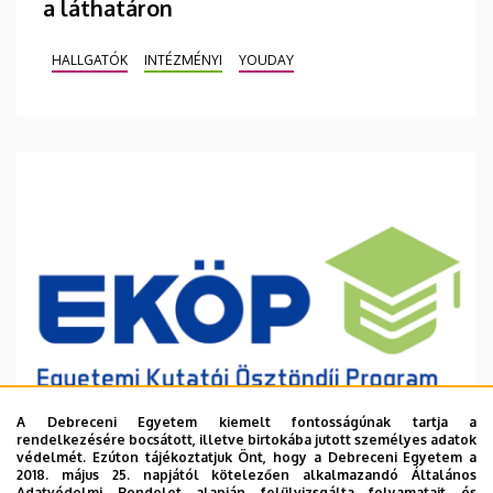
a láthatáron
HALLGATÓK
INTÉZMÉNYI
YOUDAY
A Debreceni Egyetem kiemelt fontosságúnak tartja a
rendelkezésére bocsátott, illetve birtokába jutott személyes adatok
védelmét. Ezúton tájékoztatjuk Önt, hogy a Debreceni Egyetem a
2018. május 25. napjától kötelezően alkalmazandó Általános
Adatvédelmi Rendelet alapján felülvizsgálta folyamatait és