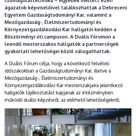
csomagolástechnika – egyebek mellett ezen
ágazatok képviselőivel találkozhattak a Debreceni
Egyetem Gazdaságtudományi Kar, valamint a
Mezőgazdaság-, Élelmiszertudományi és
Környezetgazdálkodási Kar hallgatói kedden a
Böszörményi úti campuson. A Duális Fórumon a
leendő mesterszakos hallgatók a partnercégek
gyakorlati lehetőségei közül válogathattak.
A Duális Fórum célja, hogy a következő felvételi
időszakokban a Gazdaságtudományi Kar, illetve a
Mezőgazdaság-, Élelmiszertudományi és
Környezetgazdálkodási Kar mesterszakjaira jelentkező
hallgatók tájékoztatást kapjanak az intézményben
működő duális képzésről, az elérhető lehetőségekről.