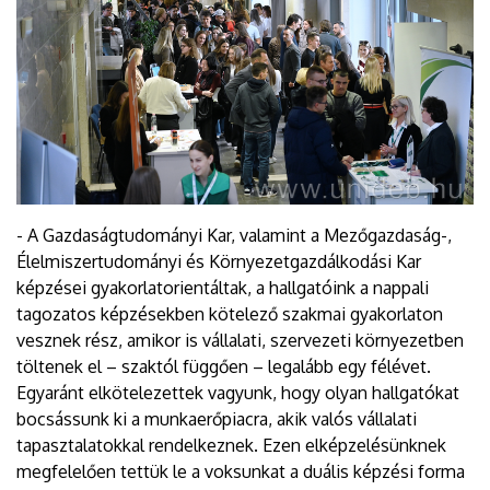
- A Gazdaságtudományi Kar, valamint a Mezőgazdaság-,
Élelmiszertudományi és Környezetgazdálkodási Kar
képzései gyakorlatorientáltak, a hallgatóink a nappali
tagozatos képzésekben kötelező szakmai gyakorlaton
vesznek rész, amikor is vállalati, szervezeti környezetben
töltenek el – szaktól függően – legalább egy félévet.
Egyaránt elkötelezettek vagyunk, hogy olyan hallgatókat
bocsássunk ki a munkaerőpiacra, akik valós vállalati
tapasztalatokkal rendelkeznek. Ezen elképzelésünknek
megfelelően tettük le a voksunkat a duális képzési forma