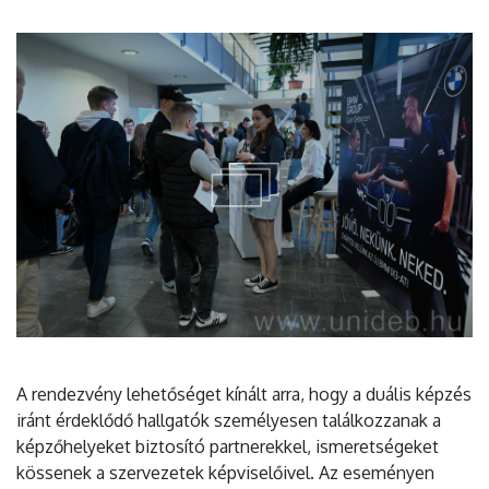
A rendezvény lehetőséget kínált arra, hogy a duális képzés
iránt érdeklődő hallgatók személyesen találkozzanak a
képzőhelyeket biztosító partnerekkel, ismeretségeket
kössenek a szervezetek képviselőivel. Az eseményen