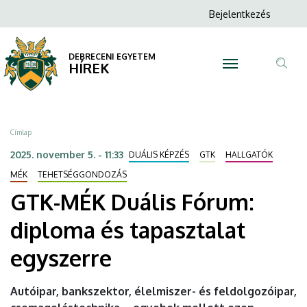
GTK-
Ugrás
Anonim
Bejelentkezés
a
N
Felhasználói
MÉK
tartalomra
fiók
DEBRECENI EGYETEM
Duális
HÍREK
menüje
Tar
Fórum:
ker
diploma
Morzsa
Címlap
és
2025. november 5. - 11:33
DUÁLIS KÉPZÉS
GTK
HALLGATÓK
tapasztalat
MÉK
TEHETSÉGGONDOZÁS
GTK-MÉK Duális Fórum:
egyszerre
diploma és tapasztalat
|
egyszerre
DEBRECENI
EGYETEM
Autóipar, bankszektor, élelmiszer- és feldolgozóipar,