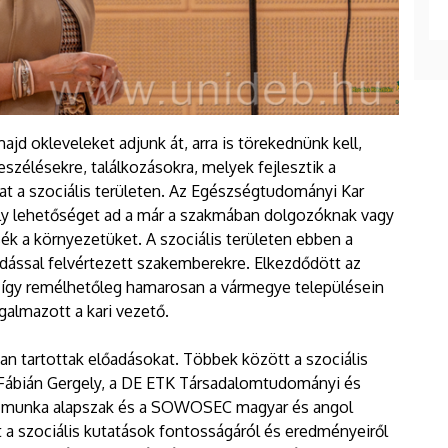
jd okleveleket adjunk át, arra is törekednünk kell,
zélésekre, találkozásokra, melyek fejlesztik a
kat a szociális területen. Az Egészségtudományi Kar
ely lehetőséget ad a már a szakmában dolgozóknak vagy
sék a környezetüket. A szociális területen ebben a
dással felvértezett szakemberekre. Elkezdődött az
így remélhetőleg hamarosan a vármegye településein
almazott a kari vezető.
an tartottak előadásokat. Többek között a szociális
e Fábián Gergely, a DE ETK Társadalomtudományi és
is munka alapszak és a SOWOSEC magyar és angol
 a szociális kutatások fontosságáról és eredményeiről