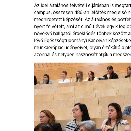
Az idei általános felvételi eljárásban is megt
campus, összesen 486-an jelölték meg első h
meghirdetett képzését. Az általános és pótfel
nyert felvételt, ami az elmúlt évek egyik leg
növekvő hallgatói érdeklődés többek között a
lévő Egészségtudományi Kar olyan képzéseket
munkaerőpiaci igényeivel, olyan értékálló di
azonnal és helyben hasznosíthatják a megszer