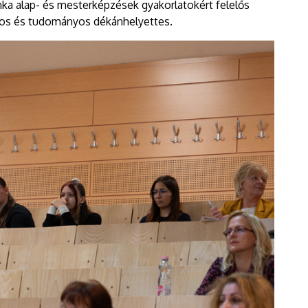
nka alap- és mesterképzések gyakorlatokért felelős
ános és tudományos dékánhelyettes.