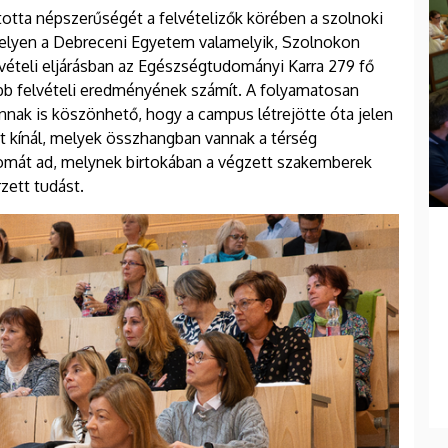
artotta népszerűségét a felvételizők körében a szolnoki
elyen a Debreceni Egyetem valamelyik, Szolnokon
vételi eljárásban az Egészségtudományi Karra 279 fő
jobb felvételi eredményének számít. A folyamatosan
nnak is köszönhető, hogy a campus létrejötte óta jelen
 kínál, melyek összhangban vannak a térség
plomát ad, melynek birtokában a végzett szakemberek
zett tudást.