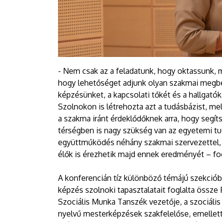
- Nem csak az a feladatunk, hogy oktassunk, ma
hogy lehetőséget adjunk olyan szakmai megbes
képzésünket, a kapcsolati tőkét és a hallgató
Szolnokon is létrehozta azt a tudásbázist, m
a szakma iránt érdeklődőknek arra, hogy segít
térségben is nagy szükség van az egyetemi tu
együttműködés néhány szakmai szervezettel, 
élők is érezhetik majd ennek eredményét – fog
A konferencián tíz különböző témájú szekciób
képzés szolnoki tapasztalatait foglalta össz
Szociális Munka Tanszék vezetője, a szociál
nyelvű mesterképzések szakfelelőse, emellett