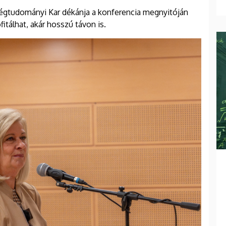
égtudományi Kar dékánja a konferencia megnyitóján
itálhat, akár hosszú távon is.