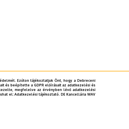
édelmét. Ezúton tájékoztatjuk Önt, hogy a Debreceni
it és beépítette a GDPR előírásait az adatkezelési és
kezelte, megfelelve az érvényben lévő adatkezelési
ashat el:
Adatkezelési tájékoztató.
DE Kancellária WAV