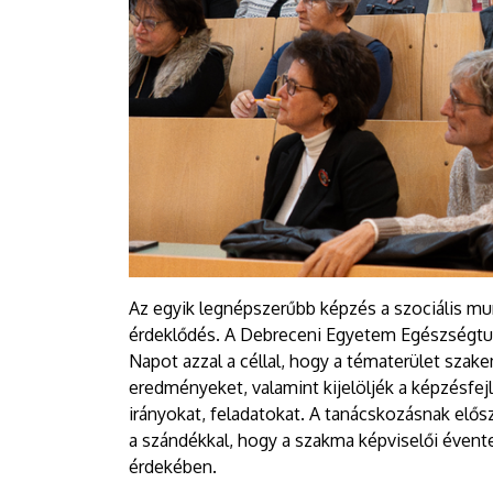
Az egyik legnépszerűbb képzés a szociális mun
érdeklődés. A Debreceni Egyetem Egészségtud
Napot azzal a céllal, hogy a tématerület szak
eredményeket, valamint kijelöljék a képzésfe
irányokat, feladatokat. A tanácskozásnak elő
a szándékkal, hogy a szakma képviselői évente
érdekében.