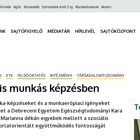
ő
Klinikák
Agrár
Köznevelés
Szervezetek A-tól Z-ig
Munkatársaknak
Alumni
gáció
INK
SAJTÓFIGYELŐ
MÉDIATÁR
HÍRLEVÉL
SAJTÓKÖZPONT
K
ETK
FELSŐOKTATÁS
INTÉZMÉNYI
TÁRSADALOMTUDOMÁNY
ális munkás képzésben
nka-képzéseket és a munkaerőpiaci igényeket
T
eket a Debreceni Egyetem Egészségtudományi Kara
arianna dékán egyebek mellett a szociális
orlatorientált együttműködés fontosságát