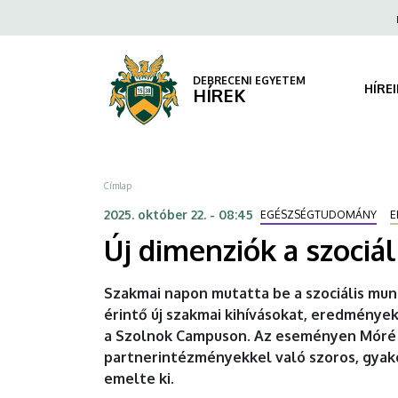
Új
Ugrás
Fels
a
navi
dimenziók
tartalomra
a
DEBRECENI EGYETEM
HÍRE
HÍREK
szociális
munkás
Morzsa
Címlap
képzésben
2025. október 22. - 08:45
EGÉSZSÉGTUDOMÁNY
E
|
Új dimenziók a szoci
DEBRECENI
Szakmai napon mutatta be a szociális mu
EGYETEM
érintő új szakmai kihívásokat, eredmény
a Szolnok Campuson. Az eseményen Móré M
partnerintézményekkel való szoros, gyak
emelte ki.