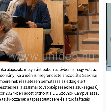
ka alapszak, mely iránt ebben az évben is nagy volt az
ományi Kara idén is megrendezte a Szociális Szakmai
embereinek részletesen bemutassa az eddig elért
jlesztéshez, a szakmai továbbképzésekhez szükséges új
ször 2024-ben adott otthont a DE Szolnok Campus azzal
 találkozzanak a tapasztalatcsere és a tudásátadás