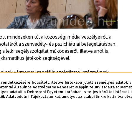
ott mindezeken túl a közösségi média veszélyeiről, a
solatáról a szenvedély- és pszichiátriai betegellátásban,
lelki segélyszolgálat működéséről, illetve arról is,
 dramatikus játékok segítségével.
olnok vármegyei szociális szolgáltató intézmények
lis és oktatási szakképzést nyújtó intézmények vezetői,
 rendelkezésére bocsátott, illetve birtokába jutott személyes adatok v
s vezetői is.
azandó Általános Adatvédelmi Rendelet alapján felülvizsgálta folyamata
yes adatait a Debreceni Egyetem korábban is teljes körültekintéssel 
tük Adatvédelmi Tájékoztatónkat, amelyet az alábbi linkre kattintva olv