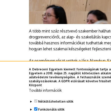
A több mint száz résztvevő szakember hallhat
drogprevencióról, az alap- és szakellátás kapc
továbbá hasznos információkat tudhattak meg a 
hogyan lehet szakmai készségeket fejleszteni
Az eseményen részt vettek a Jász-Nagykun-Sz
vezetői, munkatársai, az egészségügyi, szociá
A Debreceni Egyetem kiemelt fontosságúnak tartja a
pedagógusai és tanulói, valamint Szolnok váro
Egyetem a 2018. május 25. napjától kötelezően alkalm
adatvédelmi tevékenységébe. A felhasználók személ
szabályozásoknak. A GDPR előírásait követve frissítet
DE Sajtóközpont - BZ
Központ
További információk
Last update:
2025. 10. 30. 15:53
Nélkülözhetetlen sütik
Funkcionális sütik