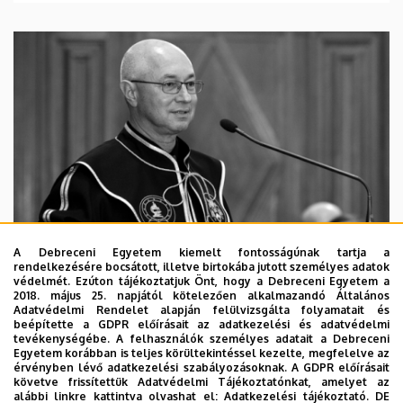
A Debreceni Egyetem kiemelt fontosságúnak tartja a
rendelkezésére bocsátott, illetve birtokába jutott személyes adatok
védelmét. Ezúton tájékoztatjuk Önt, hogy a Debreceni Egyetem a
2018. május 25. napjától kötelezően alkalmazandó Általános
Adatvédelmi Rendelet alapján felülvizsgálta folyamatait és
2026. augusztus 5.
beépítette a GDPR előírásait az adatkezelési és adatvédelmi
Díszdoktorát gyászolja a Debreceni
tevékenységébe. A felhasználók személyes adatait a Debreceni
Egyetem korábban is teljes körültekintéssel kezelte, megfelelve az
Egyetem
érvényben lévő adatkezelési szabályozásoknak. A GDPR előírásait
követve frissítettük Adatvédelmi Tájékoztatónkat, amelyet az
alábbi linkre kattintva olvashat el:
Adatkezelési tájékoztató.
DE