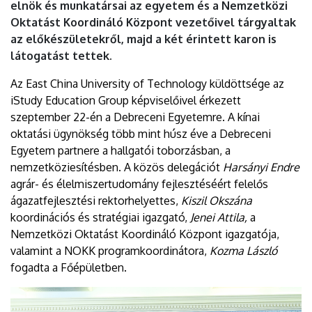
elnök és munkatársai az egyetem és a Nemzetközi
Oktatást Koordináló Központ vezetőivel tárgyaltak
az előkészületekről, majd a két érintett karon is
látogatást tettek.
Az East China University of Technology küldöttsége az
iStudy Education Group képviselőivel érkezett
szeptember 22-én a Debreceni Egyetemre. A kínai
oktatási ügynökség több mint húsz éve a Debreceni
Egyetem partnere a hallgatói toborzásban, a
nemzetköziesítésben. A közös delegációt
Harsányi Endre
agrár- és élelmiszertudomány fejlesztéséért felelős
ágazatfejlesztési rektorhelyettes,
Kiszil Okszána
koordinációs és stratégiai igazgató,
Jenei Attila,
a
Nemzetközi Oktatást Koordináló Központ igazgatója,
valamint a NOKK programkoordinátora,
Kozma László
fogadta a Főépületben.