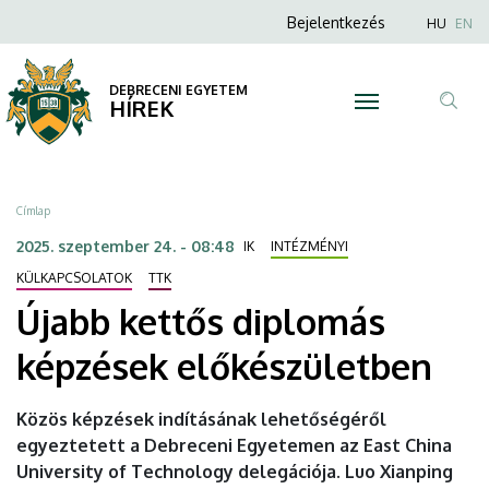
Újabb
Ugrás
Anonim
Nyel
Bejelentkezés
HU
EN
a
Felhasználói
kettős
tartalomra
fiók
DEBRECENI EGYETEM
diplomás
HÍREK
menüje
Tar
képzések
ker
előkészületben
Morzsa
Címlap
|
2025. szeptember 24. - 08:48
IK
INTÉZMÉNYI
DEBRECENI
KÜLKAPCSOLATOK
TTK
Újabb kettős diplomás
EGYETEM
képzések előkészületben
Közös képzések indításának lehetőségéről
egyeztetett a Debreceni Egyetemen az East China
University of Technology delegációja. Luo Xianping