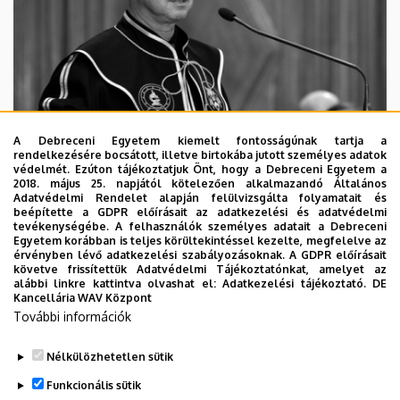
A Debreceni Egyetem kiemelt fontosságúnak tartja a
rendelkezésére bocsátott, illetve birtokába jutott személyes adatok
védelmét. Ezúton tájékoztatjuk Önt, hogy a Debreceni Egyetem a
2018. május 25. napjától kötelezően alkalmazandó Általános
Adatvédelmi Rendelet alapján felülvizsgálta folyamatait és
2026. augusztus 5.
beépítette a GDPR előírásait az adatkezelési és adatvédelmi
Díszdoktorát gyászolja a Debreceni
tevékenységébe. A felhasználók személyes adatait a Debreceni
Egyetem korábban is teljes körültekintéssel kezelte, megfelelve az
Egyetem
érvényben lévő adatkezelési szabályozásoknak. A GDPR előírásait
követve frissítettük Adatvédelmi Tájékoztatónkat, amelyet az
alábbi linkre kattintva olvashat el:
Adatkezelési tájékoztató.
DE
INTÉZMÉNYI
TTK
TUDOMÁNY
Kancellária WAV Központ
További információk
Nélkülözhetetlen sütik
Funkcionális sütik