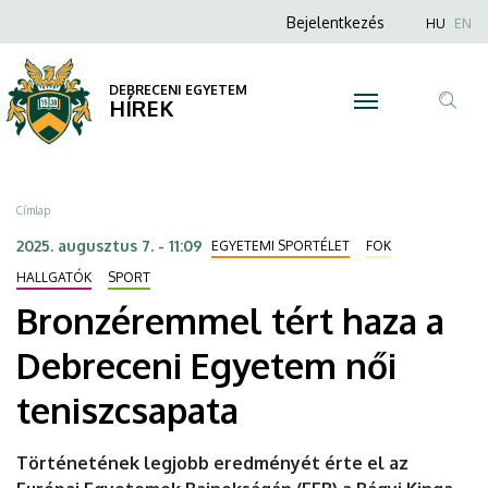
Bronzéremmel
Ugrás
Anonim
Nyel
Bejelentkezés
HU
EN
a
Felhasználói
tért
tartalomra
fiók
DEBRECENI EGYETEM
haza
HÍREK
menüje
Tar
a
ker
Debreceni
Morzsa
Címlap
Egyetem
2025. augusztus 7. - 11:09
EGYETEMI SPORTÉLET
FOK
női
HALLGATÓK
SPORT
Bronzéremmel tért haza a
teniszcsapata
Debreceni Egyetem női
|
teniszcsapata
DEBRECENI
EGYETEM
Történetének legjobb eredményét érte el az