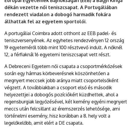
Európai Egyetemek Bajnokságán (EEB) a Bágyi Kinga
dékán vezette női teniszcsapat. A Portugáliában
rendezett viadalon a dobogó harmadik fokára
állhattak fel az egyetem sportolói.
A portugáliai Coimbra adott otthont az EEB padel- és
teniszversenyének. Az egyhetes rendezvényen 12 ország
19 egyeteméről több mint 100 résztvevő indult. A nőknél
12, a férfiaknál 16 egyetemi teniszcsapat vett részt.
A Debreceni Egyetem női csapata a csoportmérkőzések
során egy hármas körbeverésnek köszönhetően a
megnyert meccsek jobb aránya miatt csoportelsőként
végzett. A továbbiakban a csoport első és második
helyezettjei a dobogós pozíciókért küzdhettek, ahol a
regensburgiak legyőzésével, két kemény egyéni megnyert
meccs után felcsillant az éremszerzés lehetősége, ami
történelmi esemény, hisz korábban a 8. hely volt a
legelőkelőbb, amit elért a DE csapata.