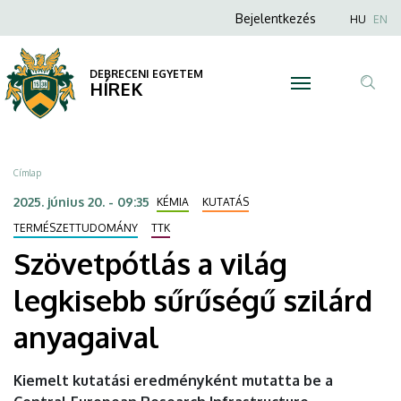
Szövetpótlás
Ugrás
Anonim
Nyel
Bejelentkezés
HU
EN
a
Felhasználói
a
tartalomra
fiók
DEBRECENI EGYETEM
világ
HÍREK
menüje
Tar
legkisebb
ker
sűrűségű
Morzsa
Címlap
szilárd
2025. június 20. - 09:35
KÉMIA
KUTATÁS
anyagaival
TERMÉSZETTUDOMÁNY
TTK
Szövetpótlás a világ
|
legkisebb sűrűségű szilárd
DEBRECENI
anyagaival
EGYETEM
Kiemelt kutatási eredményként mutatta be a