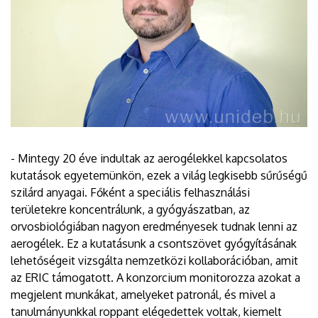
- Mintegy 20 éve indultak az aerogélekkel kapcsolatos
kutatások egyetemünkön, ezek a világ legkisebb sűrűségű
szilárd anyagai. Főként a speciális felhasználási
területekre koncentrálunk, a gyógyászatban, az
orvosbiológiában nagyon eredményesek tudnak lenni az
aerogélek. Ez a kutatásunk a csontszövet gyógyításának
lehetőségeit vizsgálta nemzetközi kollaborációban, amit
az ERIC támogatott. A konzorcium monitorozza azokat a
megjelent munkákat, amelyeket patronál, és mivel a
tanulmányunkkal roppant elégedettek voltak, kiemelt