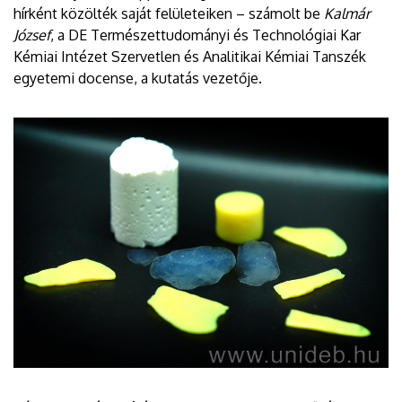
hírként közölték saját felületeiken – számolt be
Kalmár
József
, a DE Természettudományi és Technológiai Kar
Kémiai Intézet Szervetlen és Analitikai Kémiai Tanszék
egyetemi docense, a kutatás vezetője.