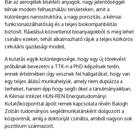
Bár az aerogélek kísérleti anyagok, nagy jelentőséggel
bírnak modern felhasználási területeken, amit a
különleges nanostruktúra, a nagy porozitás, a kémiai
funkcionalizálhatóság és a teljes biokompatibilitás
biztosít. Ráadásul közvetlenül bioanyagokból is meg lehet
csinálni ezeket, tehát alkalmazható rájuk a teljes körkörös
cirkuláris gazdasági modell.
A kutatás egyik különlegessége, hogy egy új törekvést
próbálnak bevezetni a TTK-n a PhD-képzések terén,
ennek értelmében úgy vesznek fel hallgatókat, hogy van
egy teljes állású munkahelyük, amely nem duplázza a
terheket, hanem épp hogy segíti őket a tanulmányaikban.
A Kémiai Intézet HUN-REN Energiatudományi
Kutatóközponttal ápolt remek kapcsolata révén Balogh
Zoltán tudományos segédmunkatársként dolgozott a
központnál, amíg a doktoriját csinálta, amiből nagyon sok
pozitívum származott.