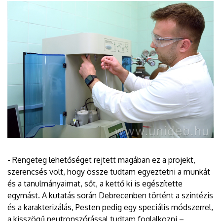
- Rengeteg lehetőséget rejtett magában ez a projekt,
szerencsés volt, hogy össze tudtam egyeztetni a munkát
és a tanulmányaimat, sőt, a kettő ki is egészítette
egymást. A kutatás során Debrecenben történt a szintézis
és a karakterizálás, Pesten pedig egy speciális módszerrel,
a kisszögű neutronszórással tudtam foglalkozni –