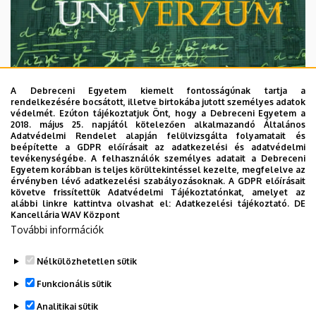
A Debreceni Egyetem kiemelt fontosságúnak tartja a
rendelkezésére bocsátott, illetve birtokába jutott személyes adatok
védelmét. Ezúton tájékoztatjuk Önt, hogy a Debreceni Egyetem a
2018. május 25. napjától kötelezően alkalmazandó Általános
Adatvédelmi Rendelet alapján felülvizsgálta folyamatait és
2026. augusztus 7.
beépítette a GDPR előírásait az adatkezelési és adatvédelmi
Univerzum: A Debreceni Egyetem
tevékenységébe. A felhasználók személyes adatait a Debreceni
Egyetem korábban is teljes körültekintéssel kezelte, megfelelve az
titkos receptjei
érvényben lévő adatkezelési szabályozásoknak. A GDPR előírásait
követve frissítettük Adatvédelmi Tájékoztatónkat, amelyet az
alábbi linkre kattintva olvashat el:
Adatkezelési tájékoztató.
DE
KUTATÁS
TUDOMÁNY
Kancellária WAV Központ
További információk
Nélkülözhetetlen sütik
Funkcionális sütik
Analitikai sütik