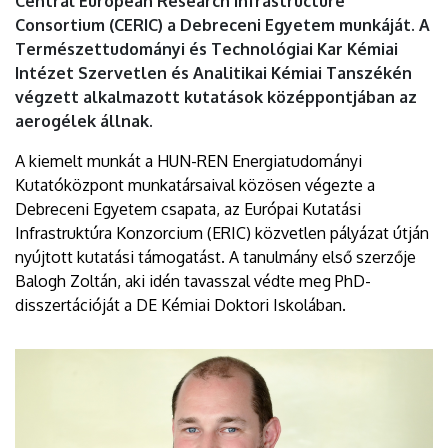
Central European Research Infrastructure
Consortium (CERIC) a Debreceni Egyetem munkáját. A
Természettudományi és Technológiai Kar Kémiai
Intézet Szervetlen és Analitikai Kémiai Tanszékén
végzett alkalmazott kutatások középpontjában az
aerogélek állnak.
A kiemelt munkát a HUN-REN Energiatudományi
Kutatóközpont munkatársaival közösen végezte a
Debreceni Egyetem csapata, az Európai Kutatási
Infrastruktúra Konzorcium (ERIC) közvetlen pályázat útján
nyújtott kutatási támogatást. A tanulmány első szerzője
Balogh Zoltán, aki idén tavasszal védte meg PhD-
disszertációját a DE Kémiai Doktori Iskolában.