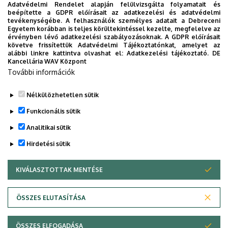
Adatvédelmi Rendelet alapján felülvizsgálta folyamatait és
2026. augusztus 7.
beépítette a GDPR előírásait az adatkezelési és adatvédelmi
Univerzum: A Debreceni Egyetem
tevékenységébe. A felhasználók személyes adatait a Debreceni
Egyetem korábban is teljes körültekintéssel kezelte, megfelelve az
titkos receptjei
érvényben lévő adatkezelési szabályozásoknak. A GDPR előírásait
követve frissítettük Adatvédelmi Tájékoztatónkat, amelyet az
alábbi linkre kattintva olvashat el:
Adatkezelési tájékoztató.
DE
KUTATÁS
TUDOMÁNY
Kancellária WAV Központ
További információk
Nélkülözhetetlen sütik
Funkcionális sütik
Analitikai sütik
Hirdetési sütik
KIVÁLASZTOTTAK MENTÉSE
WITHDRAW CONSENT
DEBRECENI EGYETEM
ÖSSZES ELUTASÍTÁSA
Adatvédelem
Adatvédelem
ÖSSZES ELFOGADÁSA