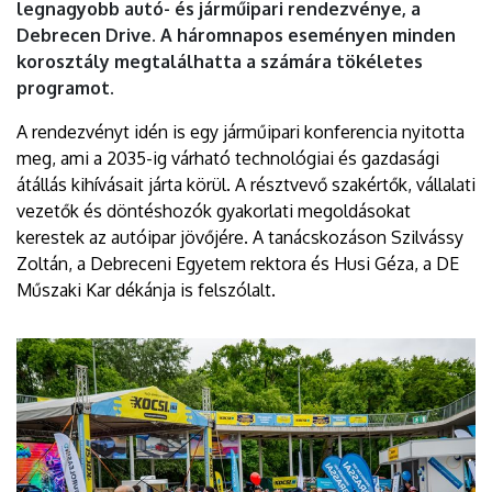
legnagyobb autó- és járműipari rendezvénye, a
Debrecen Drive. A háromnapos eseményen minden
korosztály megtalálhatta a számára tökéletes
programot.
A rendezvényt idén is egy járműipari konferencia nyitotta
meg, ami a 2035-ig várható technológiai és gazdasági
átállás kihívásait járta körül. A résztvevő szakértők, vállalati
vezetők és döntéshozók gyakorlati megoldásokat
kerestek az autóipar jövőjére. A tanácskozáson Szilvássy
Zoltán, a Debreceni Egyetem rektora és Husi Géza, a DE
Műszaki Kar dékánja is felszólalt.