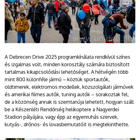
A Debrecen Drive 2025 programkínálata rendkívül színes
és izgalmas volt, minden korosztály számára biztosított
tartalmas kikapcsolódási lehetőséget. A hétvégén több
mint 800 különféle jármű – köztük sportautók,
oldtimerek, elektromos modellek, közszolgálati járművek
és amerikai filmes autók, tuning autók – sorakoztak fel,
de a közönség annak is szemtanúja lehetett, hogyan száll
be a Készenléti Rendőrség helikoptere a Nagyerdei
Stadion pályájára, vagy épp az egyenruhás szervek,
kutyás-, drónos- és lovasbemutatóit is megtekinthette.