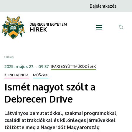
Ismét
Ugrás
Anonim
Bejelentkezés
a
N
Felhasználói
nagyot
tartalomra
fiók
DEBRECENI EGYETEM
szólt
HÍREK
menüje
Tar
a
ker
Debrecen
Morzsa
Címlap
Drive
2025. május 27. - 09:37
IPARI EGYÜTTMŰKÖDÉSEK
|
KONFERENCIA
MŰSZAKI
Ismét nagyot szólt a
DEBRECENI
Debrecen Drive
EGYETEM
Látványos bemutatókkal, szakmai programokkal,
családi attrakciókkal és különleges járművekkel
töltötte meg a Nagyerdőt Magyarország