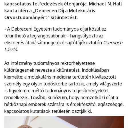
kapcsolatos felfedezések élenjárója, Michael N. Hall
kapta idén a „Debrecen Díj a Molekuláris
Orvostudományért” kitüntetést.
- A Debreceni Egyetem tudományos díjai közül ez
tekinthető a legrangosabbnak – hangsúlyozta az
elismerés átadását megelőző sajtótájékoztatón
Csernoch
László
.
Az intézmény tudományos rektorhelyettese
különlegesnek nevezte a kitüntetést. Indoklásában
kiemelte: a molekuláris medicina területén kiválasztott
személy egy olyan tudóskörbe tartozik, amely világszerte
is figyelemre méltó tudományos teljesítményekkel
rendelkezik. További kuriózum, hogy nemzetközi díjat a
hétköznapi emberek számára is érdekfeszítő, egészséggel
kapcsolatos kutatások területén osztják ki.