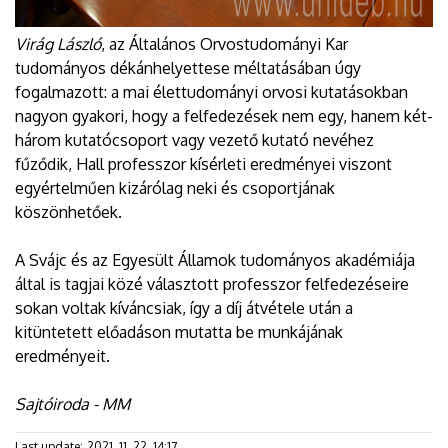
Virág László
, az Általános Orvostudományi Kar
tudományos dékánhelyettese méltatásában úgy
fogalmazott: a mai élettudományi orvosi kutatásokban
nagyon gyakori, hogy a felfedezések nem egy, hanem két-
három kutatócsoport vagy vezető kutató nevéhez
fűződik, Hall professzor kísérleti eredményei viszont
egyértelműen kizárólag neki és csoportjának
köszönhetőek.
A Svájc és az Egyesült Államok tudományos akadémiája
által is tagjai közé választott professzor felfedezéseire
sokan voltak kíváncsiak, így a díj átvétele után a
kitüntetett előadáson mutatta be munkájának
eredményeit.
Sajtóiroda - MM
Last update:
2021. 11. 22. 14:17