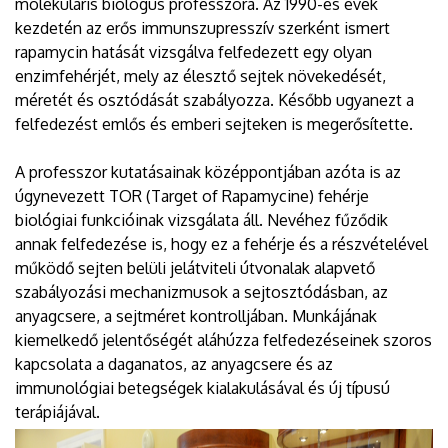
molekuláris biológus professzora. Az 1990-es évek
kezdetén az erős immunszupresszív szerként ismert
rapamycin hatását vizsgálva felfedezett egy olyan
enzimfehérjét, mely az élesztő sejtek növekedését,
méretét és osztódását szabályozza. Később ugyanezt a
felfedezést emlős és emberi sejteken is megerősítette.
A professzor kutatásainak középpontjában azóta is az
úgynevezett TOR (Target of Rapamycine) fehérje
biológiai funkcióinak vizsgálata áll. Nevéhez fűződik
annak felfedezése is, hogy ez a fehérje és a részvételével
működő sejten belüli jelátviteli útvonalak alapvető
szabályozási mechanizmusok a sejtosztódásban, az
anyagcsere, a sejtméret kontrolljában. Munkájának
kiemelkedő jelentőségét aláhúzza felfedezéseinek szoros
kapcsolata a daganatos, az anyagcsere és az
immunológiai betegségek kialakulásával és új típusú
terápiájával.