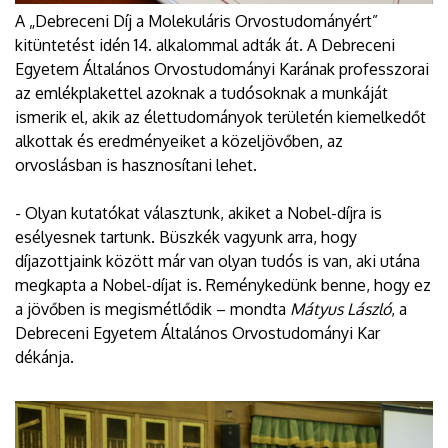
A „Debreceni Díj a Molekuláris Orvostudományért”
kitüntetést idén 14. alkalommal adták át. A Debreceni
Egyetem Általános Orvostudományi Karának professzorai
az emlékplakettel azoknak a tudósoknak a munkáját
ismerik el, akik az élettudományok területén kiemelkedőt
alkottak és eredményeiket a közeljövőben, az
orvoslásban is hasznosítani lehet.
- Olyan kutatókat választunk, akiket a Nobel-díjra is
esélyesnek tartunk. Büszkék vagyunk arra, hogy
díjazottjaink között már van olyan tudós is van, aki utána
megkapta a Nobel-díjat is. Reménykedünk benne, hogy ez
a jövőben is megismétlődik – mondta
Mátyus László
, a
Debreceni Egyetem Általános Orvostudományi Kar
dékánja.