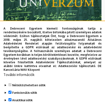
A Debreceni Egyetem kiemelt fontosságúnak tartja a
rendelkezésére bocsátott, illetve birtokába jutott személyes adatok
védelmét. Ezúton tájékoztatjuk Önt, hogy a Debreceni Egyetem a
2018. május 25. napjától kötelezően alkalmazandó Általános
Adatvédelmi Rendelet alapján felülvizsgálta folyamatait és
2026. augusztus 7.
beépítette a GDPR előírásait az adatkezelési és adatvédelmi
Univerzum: A Debreceni Egyetem
tevékenységébe. A felhasználók személyes adatait a Debreceni
Egyetem korábban is teljes körültekintéssel kezelte, megfelelve az
titkos receptjei
érvényben lévő adatkezelési szabályozásoknak. A GDPR előírásait
követve frissítettük Adatvédelmi Tájékoztatónkat, amelyet az
alábbi linkre kattintva olvashat el:
Adatkezelési tájékoztató.
DE
KUTATÁS
TUDOMÁNY
Kancellária WAV Központ
További információk
Nélkülözhetetlen sütik
Funkcionális sütik
Analitikai sütik