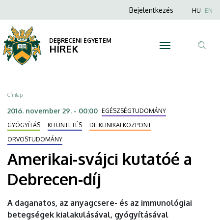
Amerikai-
Ugrás
Anonim
Nyel
Bejelentkezés
HU
EN
a
Felhasználói
svájci
tartalomra
fiók
DEBRECENI EGYETEM
kutatóé
HÍREK
menüje
Tar
a
ker
Debrecen-
Morzsa
Címlap
díj
2016. november 29. - 00:00
EGÉSZSÉGTUDOMÁNY
|
GYÓGYÍTÁS
KITÜNTETÉS
DE KLINIKAI KÖZPONT
ORVOSTUDOMÁNY
DEBRECENI
Amerikai-svájci kutatóé a
EGYETEM
Debrecen-díj
A daganatos, az anyagcsere- és az immunológiai
betegségek kialakulásával, gyógyításával