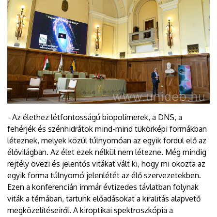
- Az élethez létfontosságú biopolimerek, a DNS, a
fehérjék és szénhidrátok mind-mind tükörképi formákban
léteznek, melyek közül túlnyomóan az egyik fordul elő az
élővilágban. Az élet ezek nélkül nem létezne. Még mindig
rejtély övezi és jelentős vitákat vált ki, hogy mi okozta az
egyik forma túlnyomó jelenlétét az élő szervezetekben.
Ezen a konferencián immár évtizedes távlatban folynak
viták a témában, tartunk előadásokat a kiralitás alapvető
megközelítéseiről. A kiroptikai spektroszkópia a