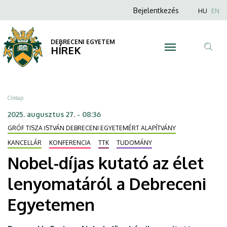
Nobel-
Ugrás
Anonim
Nyel
Bejelentkezés
HU
EN
a
Felhasználói
díjas
tartalomra
fiók
DEBRECENI EGYETEM
kutató
HÍREK
menüje
Tar
az
ker
élet
Morzsa
Címlap
lenyomatáról
2025. augusztus 27. - 08:36
GRÓF TISZA ISTVÁN DEBRECENI EGYETEMÉRT ALAPÍTVÁNY
a
KANCELLÁR
KONFERENCIA
TTK
TUDOMÁNY
Debreceni
Nobel-díjas kutató az élet
Egyetemen
lenyomatáról a Debreceni
|
Egyetemen
DEBRECENI