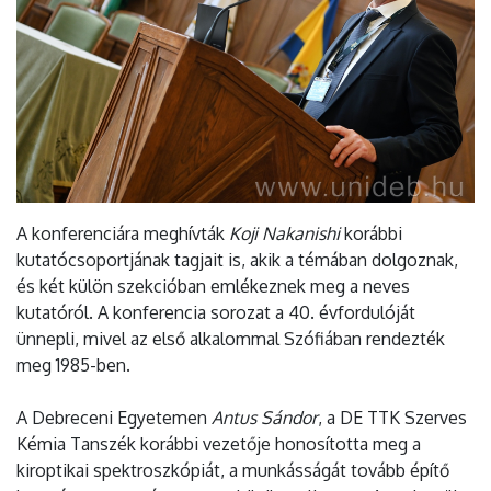
A konferenciára meghívták
Koji Nakanishi
korábbi
kutatócsoportjának tagjait is, akik a témában dolgoznak,
és két külön szekcióban emlékeznek meg a neves
kutatóról. A konferencia sorozat a 40. évfordulóját
ünnepli, mivel az első alkalommal Szófiában rendezték
meg 1985-ben.
A Debreceni Egyetemen
Antus Sándor
, a DE TTK Szerves
Kémia Tanszék korábbi vezetője honosította meg a
kiroptikai spektroszkópiát, a munkásságát tovább építő