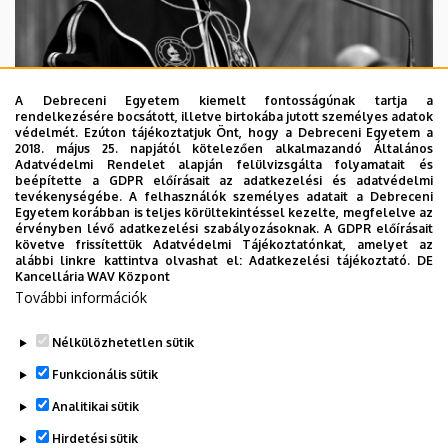
A Debreceni Egyetem kiemelt fontosságúnak tartja a
rendelkezésére bocsátott, illetve birtokába jutott személyes adatok
védelmét. Ezúton tájékoztatjuk Önt, hogy a Debreceni Egyetem a
2018. május 25. napjától kötelezően alkalmazandó Általános
Adatvédelmi Rendelet alapján felülvizsgálta folyamatait és
2026. augusztus 5.
beépítette a GDPR előírásait az adatkezelési és adatvédelmi
Díszdoktorát gyászolja a Debreceni
tevékenységébe. A felhasználók személyes adatait a Debreceni
Egyetem korábban is teljes körültekintéssel kezelte, megfelelve az
Egyetem
érvényben lévő adatkezelési szabályozásoknak. A GDPR előírásait
követve frissítettük Adatvédelmi Tájékoztatónkat, amelyet az
alábbi linkre kattintva olvashat el:
Adatkezelési tájékoztató.
DE
INTÉZMÉNYI
TTK
TUDOMÁNY
Kancellária WAV Központ
További információk
Nélkülözhetetlen sütik
Funkcionális sütik
Analitikai sütik
Hirdetési sütik