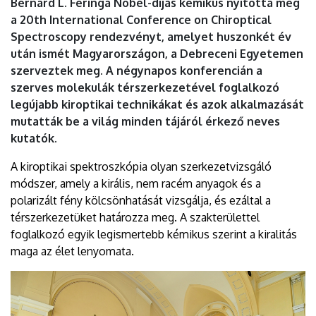
Bernard L. Feringa Nobel-díjas kémikus nyitotta meg
EGYETEM
a 20th International Conference on Chiroptical
Spectroscopy rendezvényt, amelyet huszonkét év
után ismét Magyarországon, a Debreceni Egyetemen
szerveztek meg. A négynapos konferencián a
szerves molekulák térszerkezetével foglalkozó
legújabb kiroptikai technikákat és azok alkalmazását
mutatták be a világ minden tájáról érkező neves
kutatók.
A kiroptikai spektroszkópia olyan szerkezetvizsgáló
módszer, amely a királis, nem racém anyagok és a
polarizált fény kölcsönhatását vizsgálja, és ezáltal a
térszerkezetüket határozza meg. A szakterülettel
foglalkozó egyik legismertebb kémikus szerint a kiralitás
maga az élet lenyomata.