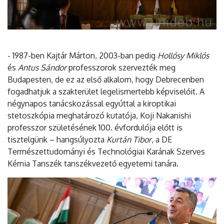
- 1987-ben Kajtár Márton, 2003-ban pedig
Hollósy Miklós
és
Antus Sándor
professzorok szervezték meg
Budapesten, de ez az első alkalom, hogy Debrecenben
fogadhatjuk a szakterület legelismertebb képviselőit. A
négynapos tanácskozással egyúttal a kiroptikai
stetoszkópia meghatározó kutatója, Koji Nakanishi
professzor születésének 100. évfordulója előtt is
tisztelgünk – hangsúlyozta
Kurtán Tibor
, a DE
Természettudományi és Technológiai Karának Szerves
Kémia Tanszék tanszékvezető egyetemi tanára.