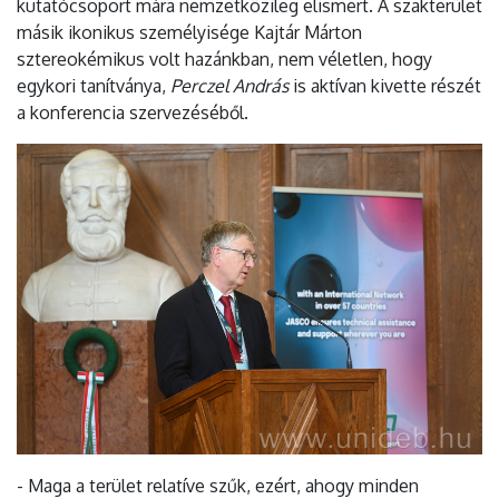
kutatócsoport mára nemzetközileg elismert. A szakterület
másik ikonikus személyisége Kajtár Márton
sztereokémikus volt hazánkban, nem véletlen, hogy
egykori tanítványa,
Perczel András
is aktívan kivette részét
a konferencia szervezéséből.
- Maga a terület relatíve szűk, ezért, ahogy minden