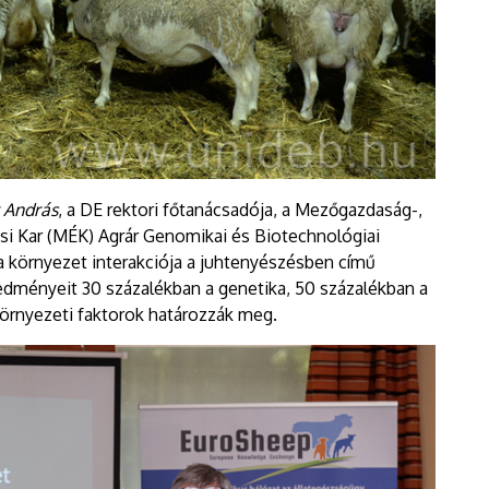
r András
, a DE rektori főtanácsadója, a Mezőgazdaság-,
i Kar (MÉK) Agrár Genomikai és Biotechnológiai
 környezet interakciója a juhtenyészésben című
edményeit 30 százalékban a genetika, 50 százalékban a
örnyezeti faktorok határozzák meg.