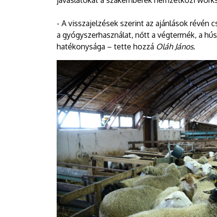
javaslatokat a szakemberek nemzetközi work
- A visszajelzések szerint az ajánlások révén
a gyógyszerhasználat, nőtt a végtermék, a hús
hatékonysága – tette hozzá
Oláh János
.