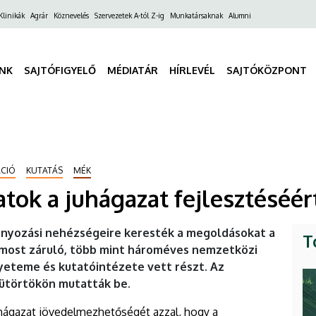
ő
Klinikák
Agrár
Köznevelés
Szervezetek A-tól Z-ig
Munkatársaknak
Alumni
gáció
INK
SAJTÓFIGYELŐ
MÉDIATÁR
HÍRLEVÉL
SAJTÓKÖZPONT
CIÓ
KUTATÁS
MÉK
tok a juhágazat fejlesztéséér
ányozási nehézségeire keresték a megoldásokat a
T
most záruló, több mint hároméves nemzetközi
yeteme és kutatóintézete vett részt. Az
ütörtökön mutatták be.
uhágazat jövedelmezhetőségét azzal, hogy a