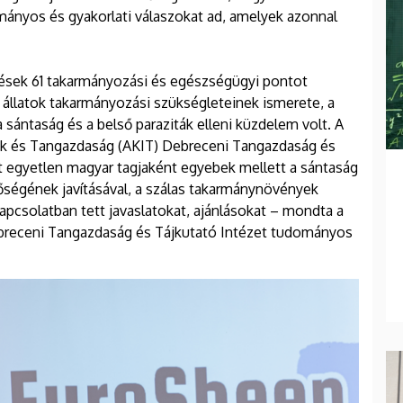
ányos és gyakorlati válaszokat ad, amelyek azonnal
rések 61 takarmányozási és egészségügyi pontot
 állatok takarmányozási szükségleteinek ismerete, a
 sántaság és a belső paraziták elleni küzdelem volt. A
ek és Tangazdaság (AKIT) Debreceni Tangazdaság és
t egyetlen magyar tagjaként egyebek mellett a sántaság
ségének javításával, a szálas takarmánynövények
apcsolatban tett javaslatokat, ajánlásokat – mondta a
breceni Tangazdaság és Tájkutató Intézet tudományos