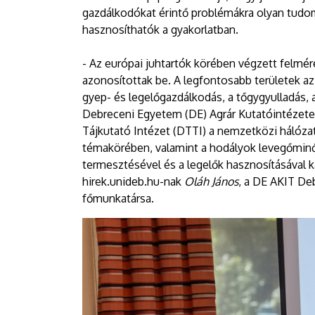
gazdálkodókat érintő problémákra olyan tudom
hasznosíthatók a gyakorlatban.
- Az európai juhtartók körében végzett felmé
azonosítottak be. A legfontosabb területek az
gyep- és legelőgazdálkodás, a tőgygyulladás, a
Debreceni Egyetem (DE) Agrár Kutatóintézet
Tájkutató Intézet (DTTI) a nemzetközi hálóza
témakörében, valamint a hodályok levegőminő
termesztésével és a legelők hasznosításával k
hirek.unideb.hu-nak
Oláh János
, a DE AKIT De
főmunkatársa.