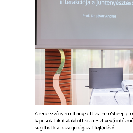
A rendezvényen elhangzott: az EuroSheep pro
kapcsolatokat alakított ki a részt vevő inté
segíthetik a hazai juhágazat fejlődését.