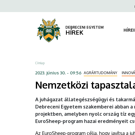
Nemzetközi
Ugrás
Fels
a
navi
tapasztalatok
tartalomra
a
DEBRECENI EGYETEM
HÍRE
HÍREK
juhágazat
fejlesztéséért
Morzsa
Címlap
|
2023. június 30. - 09:56
AGRÁRTUDOMÁNY
INNOVÁ
DEBRECENI
Nemzetközi tapasztala
EGYETEM
A juhágazat állategészségügyi és takarm
Debreceni Egyetem szakemberei abban a 
projektben, amelyben nyolc ország tíz eg
EuroSheep-program hazai eredményeit cs
Az EuroSheep-program célja, hogy javítsa a j