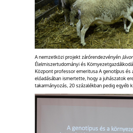
A nemzetközi projekt zárórendezvényén
Jávo
Élelmiszertudományi és Környezetgazdálkodás
Központ professor emeritusa A genotípus és a
előadásában ismertette, hogy a juhászatok er
takarmányozás, 20 százalékban pedig egyéb k