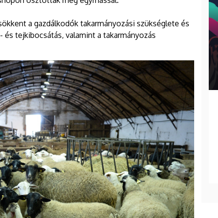
shopon osztották meg egymással.
 csökkent a gazdálkodók takarmányozási szükséglete és
- és tejkibocsátás, valamint a takarmányozás