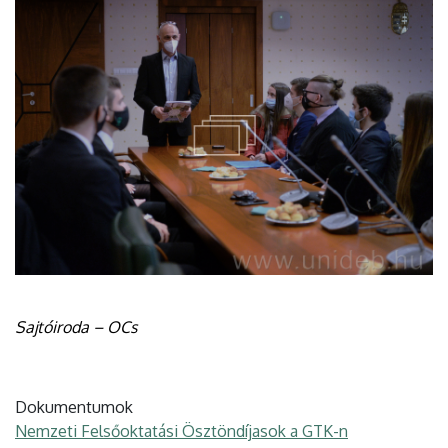
Sajtóiroda – OCs
Dokumentumok
Nemzeti Felsőoktatási Ösztöndíjasok a GTK-n