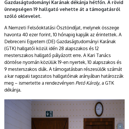
Gazdaságtudományi Karának dékánja hétfőn. A rövid
ünnepségen 19 hallgató vehette át a támogatásról
szóló oklevelet.
A Nemzeti Felsőoktatási Ösztöndíjat, melynek összege
havonta 40 ezer forint, 10 hónapig kapják az érintettek. A
Debreceni Egyetem (DE) Gazdaságtudományi Karának
(GTK) hallgatói közül idén 28 alapszakos és 12
mesterszakos hallgató pályázott erre. A Kari Tanács
döntése nyomán közülük 19-en nyertek, 10 alapszakos és
9 mesterszakos diák. A támogatásban részesülők számát
a kar nappali tagozatos hallgatóinak arányában határozzák
meg – ismertette a rendezvényen
Pető Károly
, a GTK
dékánja.