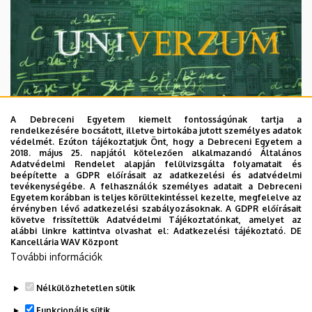
A Debreceni Egyetem kiemelt fontosságúnak tartja a
rendelkezésére bocsátott, illetve birtokába jutott személyes adatok
védelmét. Ezúton tájékoztatjuk Önt, hogy a Debreceni Egyetem a
2018. május 25. napjától kötelezően alkalmazandó Általános
Adatvédelmi Rendelet alapján felülvizsgálta folyamatait és
2026. augusztus 7.
beépítette a GDPR előírásait az adatkezelési és adatvédelmi
Univerzum: A Debreceni Egyetem
tevékenységébe. A felhasználók személyes adatait a Debreceni
Egyetem korábban is teljes körültekintéssel kezelte, megfelelve az
titkos receptjei
érvényben lévő adatkezelési szabályozásoknak. A GDPR előírásait
követve frissítettük Adatvédelmi Tájékoztatónkat, amelyet az
alábbi linkre kattintva olvashat el:
Adatkezelési tájékoztató.
DE
KUTATÁS
TUDOMÁNY
Kancellária WAV Központ
További információk
Nélkülözhetetlen sütik
Funkcionális sütik