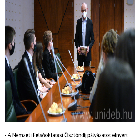
- A Nemzeti Felsőoktatási Ösztöndíj pályázatot elnyert