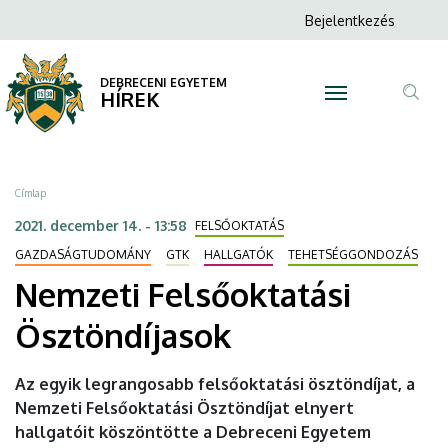
Nemzeti
Ugrás
Anonim
Bejelentkezés
a
N
Felhasználói
Felsőoktatási
tartalomra
fiók
DEBRECENI EGYETEM
Ösztöndíjasok
HÍREK
menüje
Tar
|
ker
DEBRECENI
Morzsa
Címlap
EGYETEM
2021. december 14. - 13:58
FELSŐOKTATÁS
GAZDASÁGTUDOMÁNY
GTK
HALLGATÓK
TEHETSÉGGONDOZÁS
Nemzeti Felsőoktatási
Ösztöndíjasok
Az egyik legrangosabb felsőoktatási ösztöndíjat, a
Nemzeti Felsőoktatási Ösztöndíjat elnyert
hallgatóit köszöntötte a Debreceni Egyetem