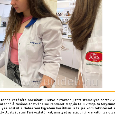
 rendelkezésére bocsátott, illetve birtokába jutott személyes adatok v
azandó Általános Adatvédelmi Rendelet alapján felülvizsgálta folyamata
yes adatait a Debreceni Egyetem korábban is teljes körültekintéssel 
tük Adatvédelmi Tájékoztatónkat, amelyet az alábbi linkre kattintva olv