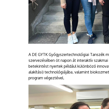
A DE GYTK Gyógyszertechnológiai Tanszék m
szervezésében öt napon át interaktív szakmai 
betekintést nyertek például különböző innovat
alakítási) technológiájába, valamint biokozme
program végeztével.