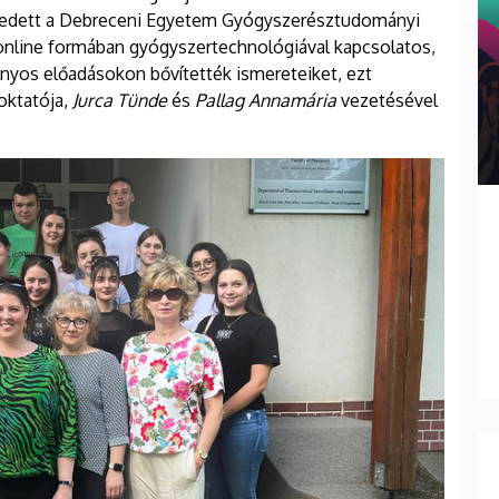
kedett a Debreceni Egyetem Gyógyszerésztudományi
online formában gyógyszertechnológiával kapcsolatos,
ányos előadásokon bővítették ismereteiket, ezt
oktatója,
Jurca Tünde
és
Pallag Annamária
vezetésével