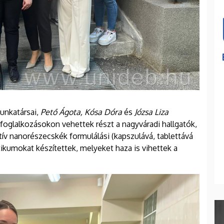
unkatársai,
Pető Ágota, Kósa Dóra
és
Józsa Liza
foglalkozásokon vehettek részt a nagyváradi hallgatók,
ív nanorészecskék formulálási (kapszulává, tablettává
tikumokat készítettek, melyeket haza is vihettek a