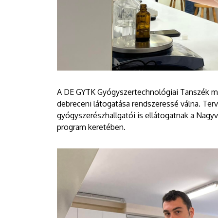
A DE GYTK Gyógyszertechnológiai Tanszék mun
debreceni látogatása rendszeressé válna. Ter
gyógyszerészhallgatói is ellátogatnak a Nag
program keretében.