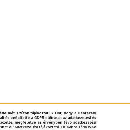
édelmét. Ezúton tájékoztatjuk Önt, hogy a Debreceni
it és beépítette a GDPR előírásait az adatkezelési és
kezelte, megfelelve az érvényben lévő adatkezelési
ashat el:
Adatkezelési tájékoztató.
DE Kancellária WAV