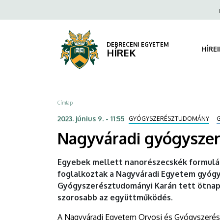
Nagyváradi
Ugrás
Fels
a
navi
gyógyszerészhallgatók
tartalomra
a
DEBRECENI EGYETEM
HÍRE
HÍREK
DE-
n
Morzsa
Címlap
|
2023. június 9. - 11:55
GYÓGYSZERÉSZTUDOMÁNY
DEBRECENI
Nagyváradi gyógyszer
EGYETEM
Egyebek mellett nanorészecskék formulálá
foglalkoztak a Nagyváradi Egyetem gyóg
Gyógyszerésztudományi Karán tett ötnap
szorosabb az együttműködés.
A Nagyváradi Egyetem Orvosi és Gyógyszerész