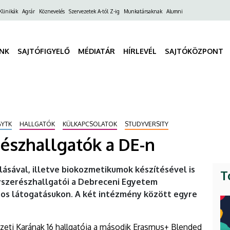
ő
Klinikák
Agrár
Köznevelés
Szervezetek A-tól Z-ig
Munkatársaknak
Alumni
gáció
INK
SAJTÓFIGYELŐ
MÉDIATÁR
HÍRLEVÉL
SAJTÓKÖZPONT
GYTK
HALLGATÓK
KÜLKAPCSOLATOK
STUDYVERSITY
észhallgatók a DE-n
sával, illetve biokozmetikumok készítésével is
T
yszerészhallgatói a Debreceni Egyetem
os látogatásukon. A két intézmény között egyre
eti Karának 16 hallgatója a második Erasmus+ Blended