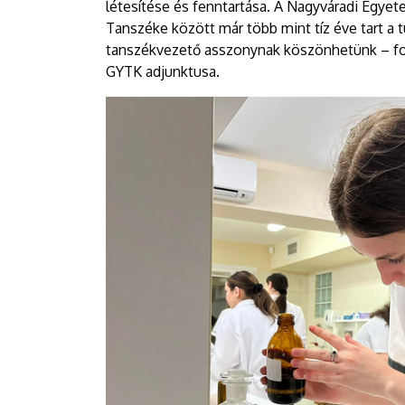
létesítése és fenntartása. A Nagyváradi Egy
Tanszéke között már több mint tíz éve tart
tanszékvezető asszonynak köszönhetünk – fo
GYTK adjunktusa.