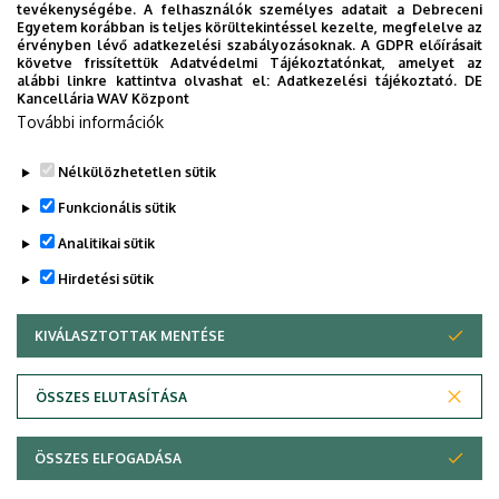
2026. augusztus 4.
tevékenységébe. A felhasználók személyes adatait a Debreceni
Egyetem korábban is teljes körültekintéssel kezelte, megfelelve az
A hőség árnyékában az agrárium
érvényben lévő adatkezelési szabályozásoknak. A GDPR előírásait
követve frissítettük Adatvédelmi Tájékoztatónkat, amelyet az
alábbi linkre kattintva olvashat el:
Adatkezelési tájékoztató.
DE
AGRÁRTUDOMÁNY
AKIT
MÉK
Kancellária WAV Központ
További információk
Nélkülözhetetlen sütik
Funkcionális sütik
Analitikai sütik
Hirdetési sütik
KIVÁLASZTOTTAK MENTÉSE
WITHDRAW CONSENT
DEBRECENI EGYETEM
ÖSSZES ELUTASÍTÁSA
Adatvédelem
Adatvédelem
ÖSSZES ELFOGADÁSA
Copyright © 2026 Unideb