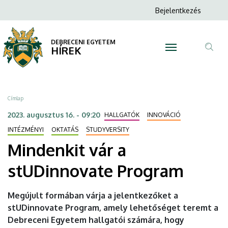
Mindenkit
Ugrás
Anonim
Bejelentkezés
a
N
Felhasználói
vár
tartalomra
fiók
DEBRECENI EGYETEM
a
HÍREK
menüje
Tar
stUDinnovate
ker
Program
Morzsa
Címlap
|
2023. augusztus 16. - 09:20
HALLGATÓK
INNOVÁCIÓ
DEBRECENI
INTÉZMÉNYI
OKTATÁS
STUDYVERSITY
Mindenkit vár a
EGYETEM
stUDinnovate Program
Megújult formában várja a jelentkezőket a
stUDinnovate Program, amely lehetőséget teremt a
Debreceni Egyetem hallgatói számára, hogy