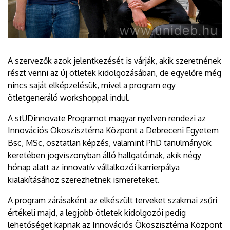
A szervezők azok jelentkezését is várják, akik szeretnének
részt venni az új ötletek kidolgozásában, de egyelőre még
nincs saját elképzelésük, mivel a program egy
ötletgeneráló workshoppal indul.
A stUDinnovate Programot magyar nyelven rendezi az
Innovációs Ökoszisztéma Központ a Debreceni Egyetem
Bsc, MSc, osztatlan képzés, valamint PhD tanulmányok
keretében jogviszonyban álló hallgatóinak, akik négy
hónap alatt az innovatív vállalkozói karrierpálya
kialakításához szerezhetnek ismereteket.
A program zárásaként az elkészült terveket szakmai zsűri
értékeli majd, a legjobb ötletek kidolgozói pedig
lehetőséget kapnak az Innovációs Ökoszisztéma Központ