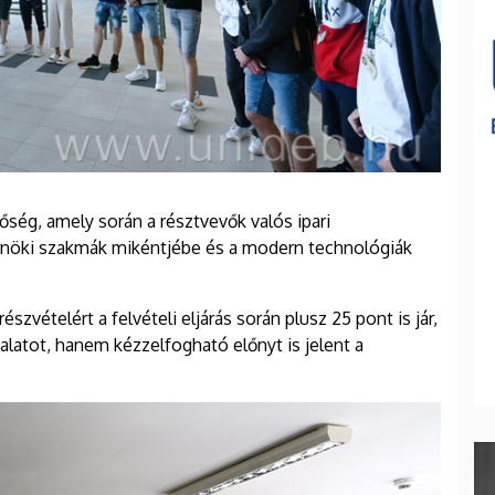
őség, amely során a résztvevők valós ipari
rnöki szakmák mikéntjébe és a modern technológiák
szvételért a felvételi eljárás során plusz 25 pont is jár,
latot, hanem kézzelfogható előnyt is jelent a