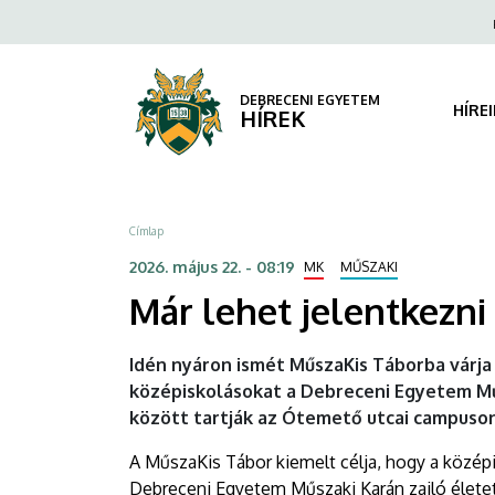
Már
Ugrás
Fels
a
navi
lehet
tartalomra
jelentkezni
DEBRECENI EGYETEM
HÍRE
HÍREK
a
Műszaki
Morzsa
Címlap
Kar
2026. május 22. - 08:19
MK
MŰSZAKI
nyári
Már lehet jelentkezni
táborába
Idén nyáron ismét MűszaKis Táborba várja
|
középiskolásokat a Debreceni Egyetem Műs
között tartják az Ótemető utcai campuson,
DEBRECENI
A MűszaKis Tábor kiemelt célja, hogy a közép
EGYETEM
Debreceni Egyetem Műszaki Karán zajló élet