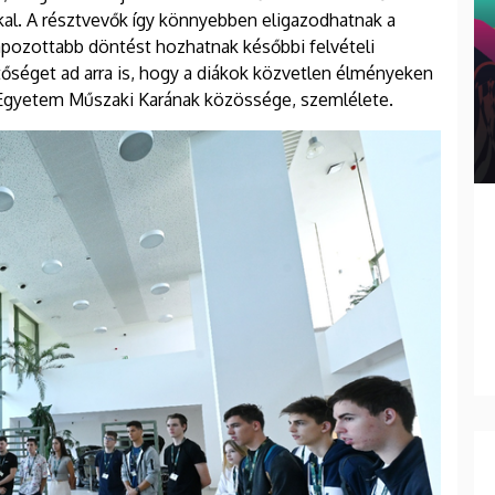
kkal. A résztvevők így könnyebben eligazodhatnak a
apozottabb döntést hozhatnak későbbi felvételi
tőséget ad arra is, hogy a diákok közvetlen élményeken
i Egyetem Műszaki Karának közössége, szemlélete.