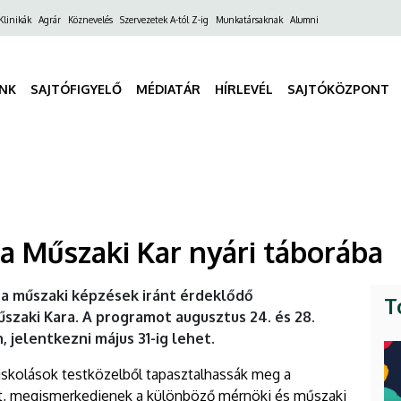
ő
Klinikák
Agrár
Köznevelés
Szervezetek A-tól Z-ig
Munkatársaknak
Alumni
gáció
INK
SAJTÓFIGYELŐ
MÉDIATÁR
HÍRLEVÉL
SAJTÓKÖZPONT
 a Műszaki Kar nyári táborába
 a műszaki képzések iránt érdeklődő
T
zaki Kara. A programot augusztus 24. és 28.
 jelentkezni május 31-ig lehet.
iskolások testközelből tapasztalhassák meg a
et, megismerkedjenek a különböző mérnöki és műszaki