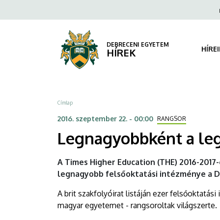
Legnagyobbként
Ugrás
Fels
a
navi
a
tartalomra
legjobbak
DEBRECENI EGYETEM
HÍRE
HÍREK
között
|
Morzsa
Címlap
DEBRECENI
2016. szeptember 22. - 00:00
RANGSOR
EGYETEM
Legnagyobbként a leg
A Times Higher Education (THE) 2016-2017
legnagyobb felsőoktatási intézménye a 
A brit szakfolyóirat listáján ezer felsőoktat
magyar egyetemet - rangsoroltak világszerte.