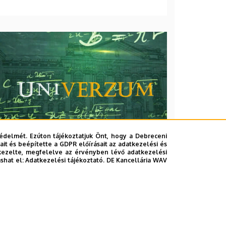
édelmét. Ezúton tájékoztatjuk Önt, hogy a Debreceni
it és beépítette a GDPR előírásait az adatkezelési és
kezelte, megfelelve az érvényben lévő adatkezelési
ashat el:
Adatkezelési tájékoztató.
DE Kancellária WAV
2026. augusztus 7.
Univerzum: A Debreceni
Egyetem titkos receptjei
KUTATÁS
TUDOMÁNY