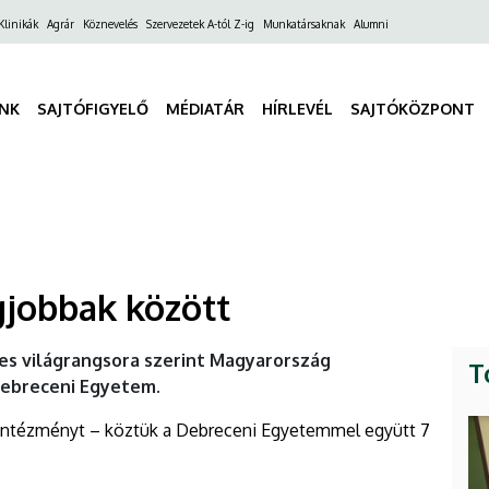
ő
Klinikák
Agrár
Köznevelés
Szervezetek A-tól Z-ig
Munkatársaknak
Alumni
gáció
INK
SAJTÓFIGYELŐ
MÉDIATÁR
HÍRLEVÉL
SAJTÓKÖZPONT
jobbak között
-es világrangsora szerint Magyarország
T
Debreceni Egyetem.
ási intézményt – köztük a Debreceni Egyetemmel együtt 7