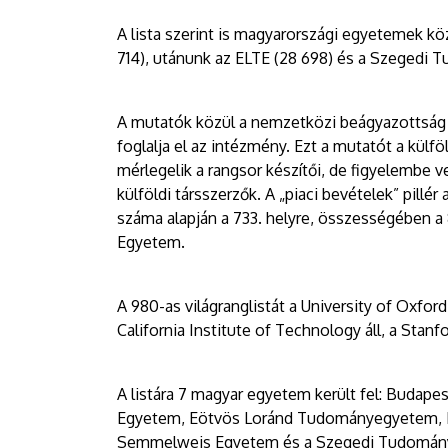
A lista szerint is magyarországi egyetemek kö
714), utánunk az ELTE (28 698) és a Szegedi
A mutatók közül a nemzetközi beágyazottság 
foglalja el az intézmény. Ezt a mutatót a külfö
mérlegelik a rangsor készítői, de figyelembe 
külföldi társszerzők. A „piaci bevételek” pillér
száma alapján a 733. helyre, összességében a 
Egyetem.
A 980-as világranglistát a University of Oxfor
California Institute of Technology áll, a Stan
A listára 7 magyar egyetem került fel: Buda
Egyetem, Eötvös Loránd Tudományegyetem, 
Semmelweis Egyetem és a Szegedi Tudomán