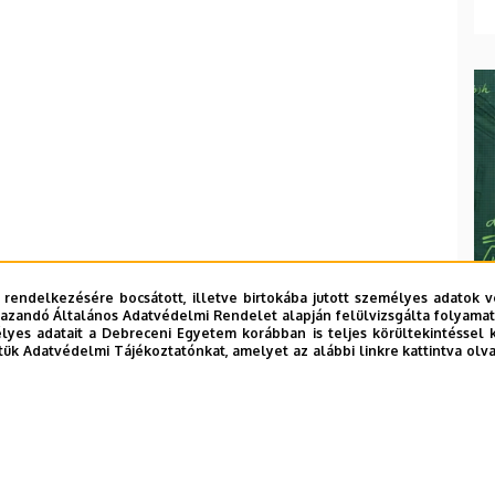
 rendelkezésére bocsátott, illetve birtokába jutott személyes adatok v
azandó Általános Adatvédelmi Rendelet alapján felülvizsgálta folyamata
yes adatait a Debreceni Egyetem korábban is teljes körültekintéssel 
tük Adatvédelmi Tájékoztatónkat, amelyet az alábbi linkre kattintva olv