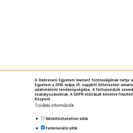
A Debreceni Egyetem kiemelt fontosságúnak tartja a
Egyetem a 2018. május 25. napjától kötelezően alkalm
adatvédelmi tevékenységébe. A felhasználók személ
szabályozásoknak. A GDPR előírásait követve frissítet
Központ
További információk
Nélkülözhetetlen sütik
Funkcionális sütik