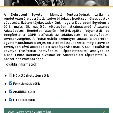
A Debreceni Egyetem kiemelt fontosságúnak tartja a
rendelkezésére bocsátott, illetve birtokába jutott személyes adatok
védelmét. Ezúton tájékoztatjuk Önt, hogy a Debreceni Egyetem a
2018. május 25. napjától kötelezően alkalmazandó Általános
Adatvédelmi Rendelet alapján felülvizsgálta folyamatait és
2026. augusztus 5.
beépítette a GDPR előírásait az adatkezelési és adatvédelmi
Díszdoktorát gyászolja a Debreceni
tevékenységébe. A felhasználók személyes adatait a Debreceni
Egyetem korábban is teljes körültekintéssel kezelte, megfelelve az
Egyetem
érvényben lévő adatkezelési szabályozásoknak. A GDPR előírásait
követve frissítettük Adatvédelmi Tájékoztatónkat, amelyet az
alábbi linkre kattintva olvashat el:
Adatkezelési tájékoztató.
DE
INTÉZMÉNYI
TTK
TUDOMÁNY
Kancellária WAV Központ
További információk
Nélkülözhetetlen sütik
Funkcionális sütik
Analitikai sütik
Hirdetési sütik
KIVÁLASZTOTTAK MENTÉSE
WITHDRAW CONSENT