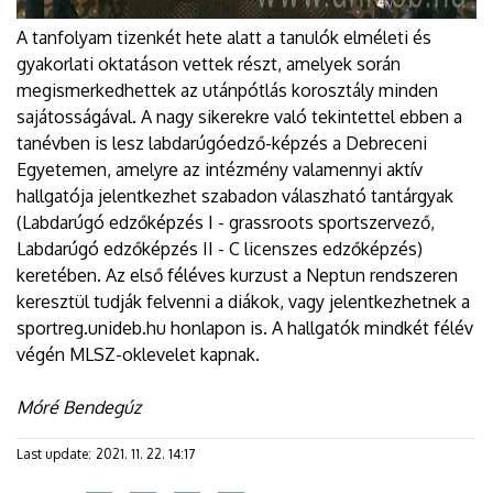
A tanfolyam tizenkét hete alatt a tanulók elméleti és
gyakorlati oktatáson vettek részt, amelyek során
megismerkedhettek az utánpótlás korosztály minden
sajátosságával. A nagy sikerekre való tekintettel ebben a
tanévben is lesz labdarúgóedző-képzés a Debreceni
Egyetemen, amelyre az intézmény valamennyi aktív
hallgatója jelentkezhet szabadon válaszható tantárgyak
(Labdarúgó edzőképzés I - grassroots sportszervező,
Labdarúgó edzőképzés II - C licenszes edzőképzés)
keretében. Az első féléves kurzust a Neptun rendszeren
keresztül tudják felvenni a diákok, vagy jelentkezhetnek a
sportreg.unideb.hu honlapon is. A hallgatók mindkét félév
végén MLSZ-oklevelet kapnak.
Móré Bendegúz
Last update:
2021. 11. 22. 14:17