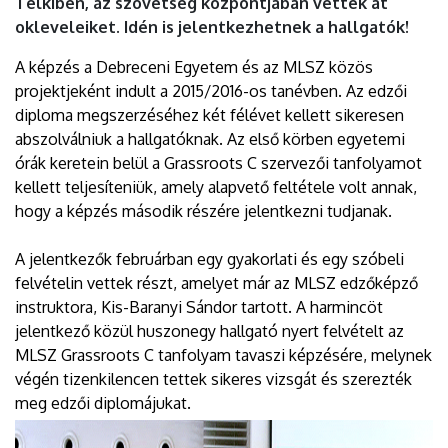
Telkiben, az szövetség központjában vették át
okleveleiket. Idén is jelentkezhetnek a hallgatók!
A képzés a Debreceni Egyetem és az MLSZ közös
projektjeként indult a 2015/2016-os tanévben. Az edzői
diploma megszerzéséhez két félévet kellett sikeresen
abszolválniuk a hallgatóknak. Az első körben egyetemi
órák keretein belül a Grassroots C szervezői tanfolyamot
kellett teljesíteniük, amely alapvető feltétele volt annak,
hogy a képzés második részére jelentkezni tudjanak.
A jelentkezők februárban egy gyakorlati és egy szóbeli
felvételin vettek részt, amelyet már az MLSZ edzőképző
instruktora, Kis-Baranyi Sándor tartott. A harmincöt
jelentkező közül huszonegy hallgató nyert felvételt az
MLSZ Grassroots C tanfolyam tavaszi képzésére, melynek
végén tizenkilencen tettek sikeres vizsgát és szerezték
meg edzői diplomájukat.