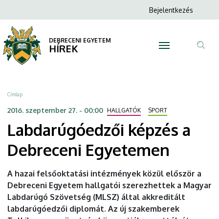
Labdarúgóedzői
Ugrás
Anonim
Bejelentkezés
a
N
Felhasználói
képzés
tartalomra
fiók
DEBRECENI EGYETEM
a
HÍREK
menüje
Tar
Debreceni
ker
Egyetemen
Morzsa
Címlap
|
2016. szeptember 27. - 00:00
HALLGATÓK
SPORT
Labdarúgóedzői képzés a
DEBRECENI
Debreceni Egyetemen
EGYETEM
A hazai felsőoktatási intézmények közül először a
Debreceni Egyetem hallgatói szerezhettek a Magyar
Labdarúgó Szövetség (MLSZ) által akkreditált
labdarúgóedzői diplomát. Az új szakemberek