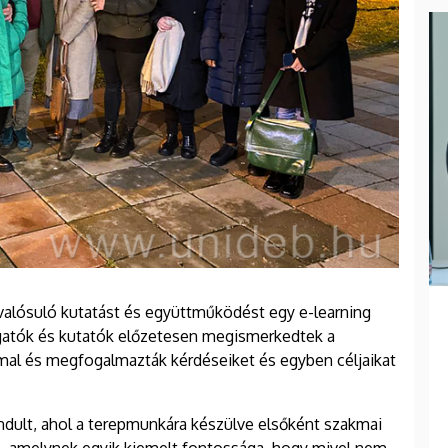
alósuló kutatást és együttműködést egy e-learning
llgatók és kutatók előzetesen megismerkedtek a
al és megfogalmazták kérdéseiket és egyben céljaikat
ndult, ahol a terepmunkára készülve elsőként szakmai