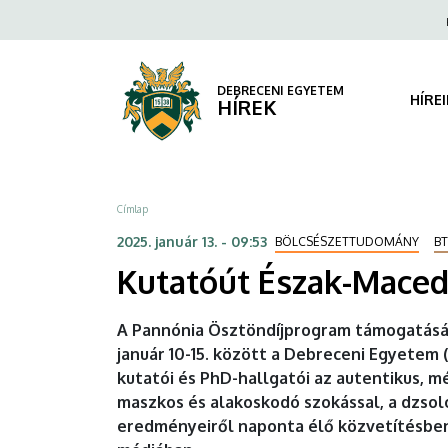
Kutatóút
Ugrás
Fels
a
navi
Észak-
tartalomra
Macedóniában
DEBRECENI EGYETEM
HÍRE
HÍREK
|
DEBRECENI
Morzsa
Címlap
EGYETEM
2025. január 13. - 09:53
BÖLCSÉSZETTUDOMÁNY
BT
Kutatóút Észak-Mace
A Pannónia Ösztöndíjprogram támogatás
január 10-15. között a Debreceni Egyetem 
kutatói és PhD-hallgatói az autentikus,
maszkos és alakoskodó szokással, a dzsol
eredményeiről naponta élő közvetítésben