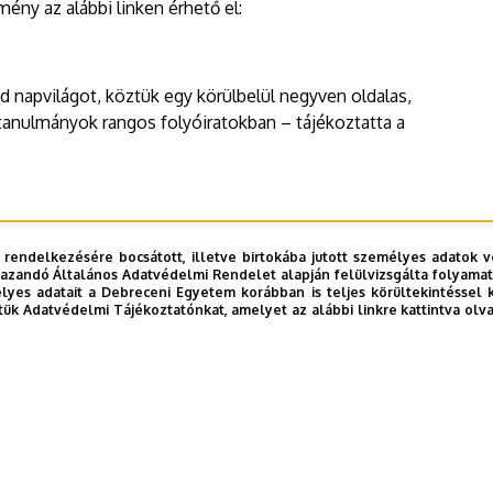
ny az alábbi linken érhető el:
d napvilágot, köztük egy körülbelül negyven oldalas,
ktanulmányok rangos folyóiratokban – tájékoztatta a
 rendelkezésére bocsátott, illetve birtokába jutott személyes adatok v
azandó Általános Adatvédelmi Rendelet alapján felülvizsgálta folyamata
yes adatait a Debreceni Egyetem korábban is teljes körültekintéssel 
tük Adatvédelmi Tájékoztatónkat, amelyet az alábbi linkre kattintva olv