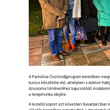
A Pannónia Ösztöndíjprogram keretében megv
kurzus készítette elő, amelyben a doktori ha
dzsoloma történetéhez kapcsolódó irodalomm
a terepmunka idejére.
A kutatócsoport ezt követően Kavardarciban i