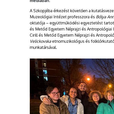
médiában.
A Szkopjéba érkezést követően a kutatásvez
Muzeológiai Intézet professzora és
Bólya An
oktatója – együttműködési egyeztetést tarto
és Metód Egyetem Néprajzi és Antropológiai 
Cirill és Metód Egyetem Néprajzi és Antropo
Velickovska
etnomuzikológus és folklórkutató
munkatársával.