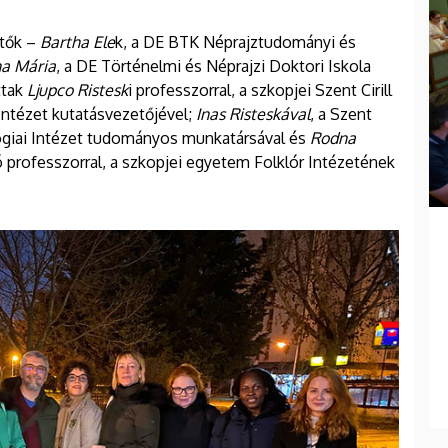
etők –
Bartha Ele
k, a DE BTK Néprajztudományi és
na Mária
, a DE Történelmi és Néprajzi Doktori Iskola
ttak
Ljupco Ristesk
i professzorral, a szkopjei Szent Cirill
Intézet kutatásvezetőjével;
Inas Risteskával
, a Szent
lógiai Intézet tudományos munkatársával és
Rodna
 professzorral, a szkopjei egyetem Folklór Intézetének