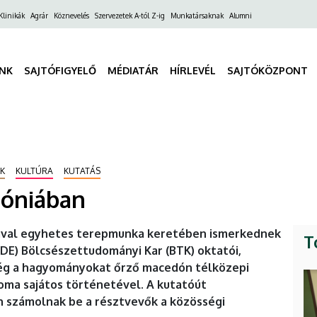
ő
Klinikák
Agrár
Köznevelés
Szervezetek A-tól Z-ig
Munkatársaknak
Alumni
gáció
INK
SAJTÓFIGYELŐ
MÉDIATÁR
HÍRLEVÉL
SAJTÓKÖZPONT
K
KULTÚRA
KUTATÁS
dóniában
ával egyhetes terepmunka keretében ismerkednek
T
(DE) Bölcsészettudományi Kar (BTK) oktatói,
 még a hagyományokat őrző macedón télközepi
oma sajátos történetével. A kutatóút
 számolnak be a résztvevők a közösségi