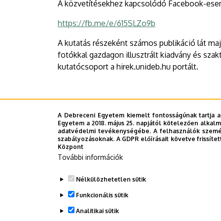
A közvetítésekhez kapcsolódó Facebook-esemé
https://fb.me/e/615SLZo9b
A kutatás részeként számos publikáció lát maj
fotókkal gazdagon illusztrált kiadvány és sza
kutatócsoport a hirek.unideb.hu portált.
Sajtóközpont – BZs
A Debreceni Egyetem kiemelt fontosságúnak tartja a
Egyetem a 2018. május 25. napjától kötelezően alkalm
adatvédelmi tevékenységébe. A felhasználók személ
szabályozásoknak. A GDPR előírásait követve frissítet
Központ
További információk
Last update:
2025. 01. 13. 10:22
Nélkülözhetetlen sütik
Funkcionális sütik
Megosztás
Analitikai sütik