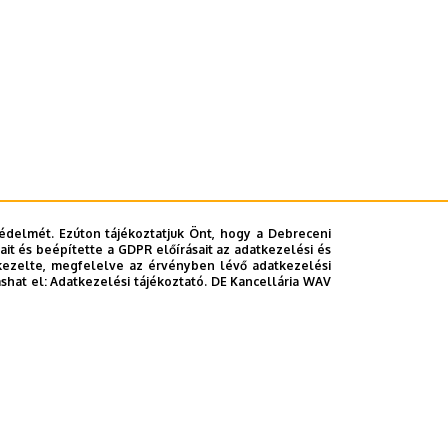
édelmét. Ezúton tájékoztatjuk Önt, hogy a Debreceni
it és beépítette a GDPR előírásait az adatkezelési és
kezelte, megfelelve az érvényben lévő adatkezelési
ashat el:
Adatkezelési tájékoztató.
DE Kancellária WAV