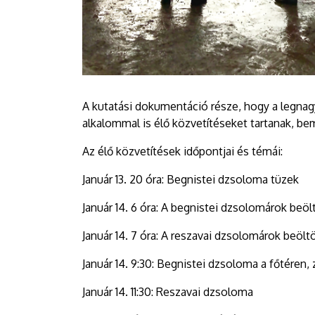
A kutatási dokumentáció része, hogy a legna
alkalommal is élő közvetítéseket tartanak, b
Az élő közvetítések időpontjai és témái:
Január 13. 20 óra: Begnistei dzsoloma tüzek
Január 14. 6 óra: A begnistei dzsolomárok beö
Január 14. 7 óra: A reszavai dzsolomárok beöl
Január 14. 9:30: Begnistei dzsoloma a főtéren, z
Január 14. 11:30: Reszavai dzsoloma