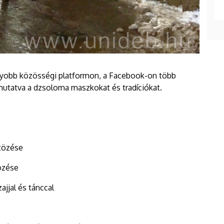
gyobb közösségi platformon, a Facebook-on több
emutatva a dzsoloma maszkokat és tradíciókat.
ltözése
tözése
ajjal és tánccal