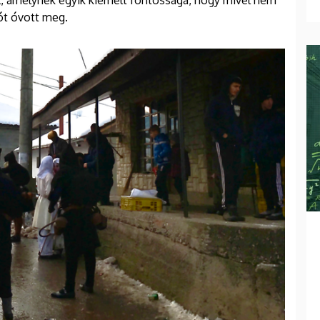
, amelynek egyik kiemelt fontossága, hogy mivel nem
iót óvott meg.