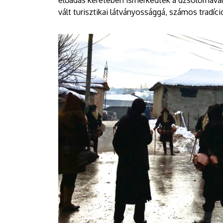
előadás keretében ismerkedtek a dzsolomával
vált turisztikai látványossággá, számos tradíc