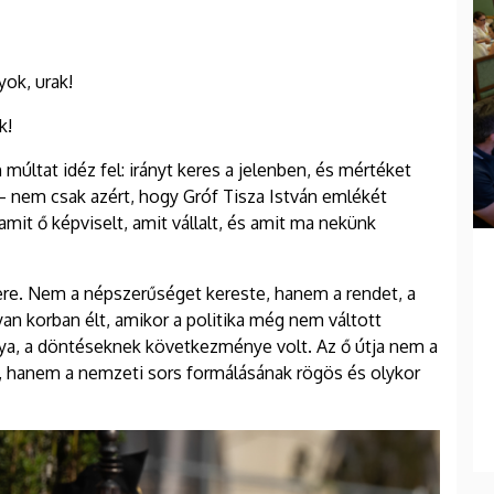
yok, urak!
k!
ltat idéz fel: irányt keres a jelenben, és mértéket
a – nem csak azért, hogy Gróf Tisza István emlékét
mit ő képviselt, amit vállalt, és amit ma nekünk
ere. Nem a népszerűséget kereste, hanem a rendet, a
an korban élt, amikor a politika még nem váltott
ya, a döntéseknek következménye volt. Az ő útja nem a
hanem a nemzeti sors formálásának rögös és olykor