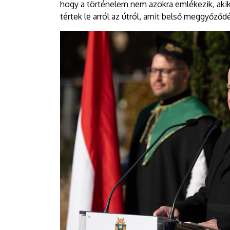
hogy a történelem nem azokra emlékezik, aki
tértek le arról az útról, amit belső meggyőződ