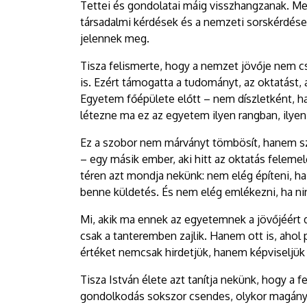
Tettei és gondolatai máig visszhangzanak. Mer
társadalmi kérdések és a nemzeti sorskérdé
jelennek meg.
Tisza felismerte, hogy a nemzet jövője nem cs
is. Ezért támogatta a tudományt, az oktatást, 
Egyetem főépülete előtt – nem díszletként, h
létezne ma ez az egyetem ilyen rangban, ilyen
Ez a szobor nem márványt tömbösít, hanem szel
– egy másik ember, aki hitt az oktatás felemel
téren azt mondja nekünk: nem elég építeni, ha
benne küldetés. És nem elég emlékezni, ha n
Mi, akik ma ennek az egyetemnek a jövőjéért d
csak a tanteremben zajlik. Hanem ott is, ahol
értéket nemcsak hirdetjük, hanem képviseljük 
Tisza István élete azt tanítja nekünk, hogy a
gondolkodás sokszor csendes, olykor magányos,