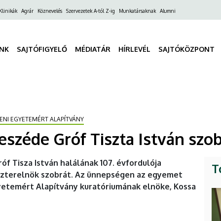
ő
Klinikák
Agrár
Köznevelés
Szervezetek A-tól Z-ig
Munkatársaknak
Alumni
gáció
INK
SAJTÓFIGYELŐ
MÉDIATÁR
HÍRLEVÉL
SAJTÓKÖZPONT
CENI EGYETEMÉRT ALAPÍTVÁNY
széde Gróf Tiszta István szo
f Tisza István halálának 107. évfordulója
T
szterelnök szobrát. Az ünnepségen az egyemet
yetemért Alapítvány kuratóriumának elnöke, Kossa