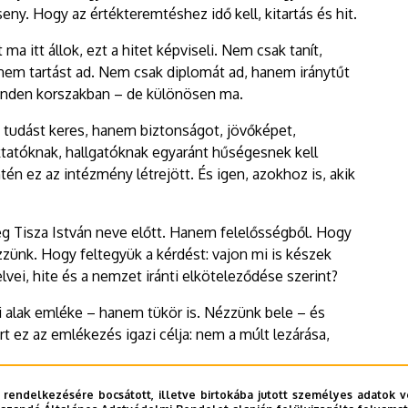
ny. Hogy az értékteremtéshez idő kell, kitartás és hit.
 itt állok, ezt a hitet képviseli. Nem csak tanít,
nem tartást ad. Nem csak diplomát ad, hanem iránytűt
 minden korszakban – de különösen ma.
 tudást keres, hanem biztonságot, jövőképet,
ktatóknak, hallgatóknak egyaránt hűségesnek kell
 ez az intézmény létrejött. És igen, azokhoz is, akik
g Tisza István neve előtt. Hanem felelősségből. Hogy
ünk. Hogy feltegyük a kérdést: vajon mi is készek
vei, hite és a nemzet iránti elköteleződése szerint?
 alak emléke – hanem tükör is. Nézzünk bele – és
t ez az emlékezés igazi célja: nem a múlt lezárása,
együtt dolgozunk azon, hogy az, amit Gróf Tisza
 rendelkezésére bocsátott, illetve birtokába jutott személyes adatok v