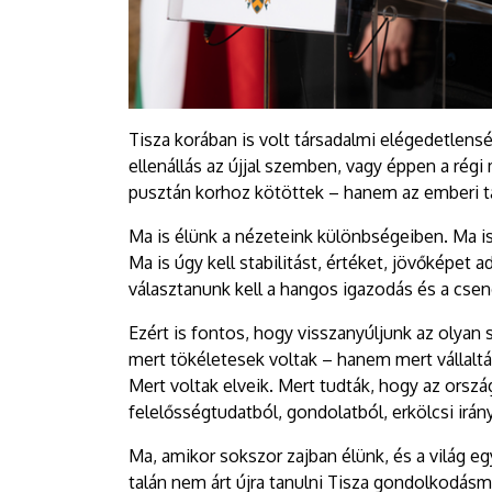
Tisza korában is volt társadalmi elégedetlenség.
ellenállás az újjal szemben, vagy éppen a rég
pusztán korhoz kötöttek – hanem az emberi t
Ma is élünk a nézeteink különbségeiben. Ma is 
Ma is úgy kell stabilitást, értéket, jövőképe
választanunk kell a hangos igazodás és a csen
Ezért is fontos, hogy visszanyúljunk az olyan
mert tökéletesek voltak – hanem mert vállalt
Mert voltak elveik. Mert tudták, hogy az orsz
felelősségtudatból, gondolatból, erkölcsi irány
Ma, amikor sokszor zajban élünk, és a világ e
talán nem árt újra tanulni Tisza gondolkodásm