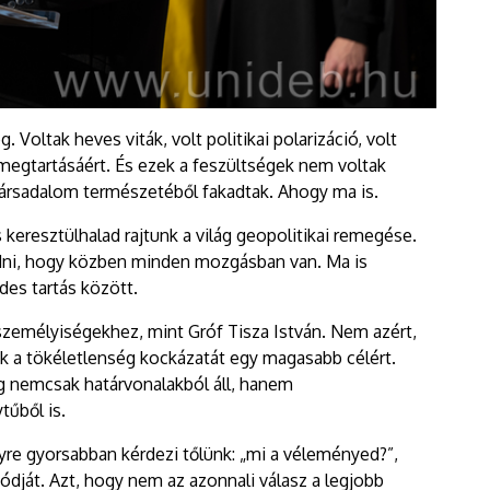
 Voltak heves viták, volt politikai polarizáció, volt
i megtartásáért. És ezek a feszültségek nem voltak
ársadalom természetéből fakadtak. Ahogy ma is.
keresztülhalad rajtunk a világ geopolitikai remegése.
t adni, hogy közben minden mozgásban van. Ma is
des tartás között.
 személyiségekhez, mint Gróf Tisza István. Nem azért,
ák a tökéletlenség kockázatát egy magasabb célért.
ág nemcsak határvonalakból áll, hanem
tűből is.
gyre gyorsabban kérdezi tőlünk: „mi a véleményed?”,
ódját. Azt, hogy nem az azonnali válasz a legjobb