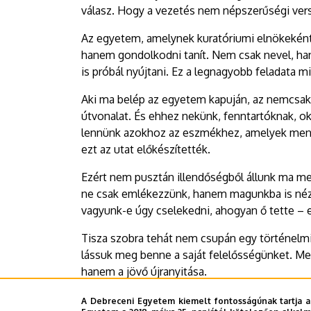
válasz. Hogy a vezetés nem népszerűségi verse
Az egyetem, amelynek kuratóriumi elnökeként ma
hanem gondolkodni tanít. Nem csak nevel, ha
is próbál nyújtani. Ez a legnagyobb feladata
Aki ma belép az egyetem kapuján, az nemcsak
útvonalat. És ehhez nekünk, fenntartóknak, o
lennünk azokhoz az eszmékhez, amelyek mentén
ezt az utat előkészítették.
Ezért nem pusztán illendőségből állunk ma me
ne csak emlékezzünk, hanem magunkba is nézz
vagyunk-e úgy cselekedni, ahogyan ő tette – el
Tisza szobra tehát nem csupán egy történelmi
lássuk meg benne a saját felelősségünket. Mer
hanem a jövő újranyitása.
Köszönöm, hogy együtt emlékezünk – és hogy 
A Debreceni Egyetem kiemelt fontosságúnak tartja a