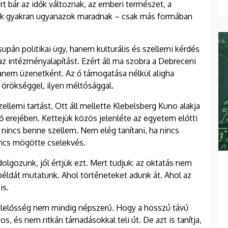
t bár az idők változnak, az emberi természet, a
sek gyakran ugyanazok maradnak – csak más formában
upán politikai ügy, hanem kulturális és szellemi kérdés
az intézményalapítást. Ezért áll ma szobra a Debreceni
anem üzenetként. Az ő támogatása nélkül aligha
 örökséggel, ilyen méltósággal.
lemi tartást. Ott áll mellette Klebelsberg Kuno alakja
ő erejében. Kettejük közös jelenléte az egyetem előtti
 nincs benne szellem. Nem elég tanítani, ha nincs
incs mögötte cselekvés.
olgozunk, jól értjük ezt. Mert tudjuk: az oktatás nem
 példát mutatunk. Ahol történeteket adunk át. Ahol az
is.
 felelősség nem mindig népszerű. Hogy a hosszú távú
 és nem ritkán támadásokkal teli út. De azt is tanítja,