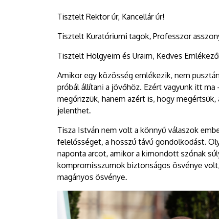
Tisztelt Rektor úr, Kancellár úr!
Tisztelt Kuratóriumi tagok, Professzor asszon
Tisztelt Hölgyeim és Uraim, Kedves Emlékező
Amikor egy közösség emlékezik, nem pusztán mú
próbál állítani a jövőhöz. Ezért vagyunk itt m
megőrizzük, hanem azért is, hogy megértsük, a
jelenthet.
Tisza István nem volt a könnyű válaszok emb
felelősséget, a hosszú távú gondolkodást. Oly
naponta arcot, amikor a kimondott szónak súl
kompromisszumok biztonságos ösvénye volt, 
magányos ösvénye.