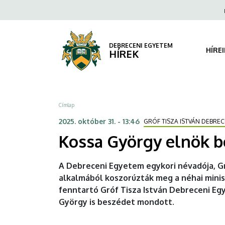
Kossa
Ugrás
Fels
a
navi
György
tartalomra
elnök
DEBRECENI EGYETEM
HÍRE
HÍREK
beszéde
Gróf
Morzsa
Címlap
Tiszta
2025. október 31. - 13:46
GRÓF TISZA ISTVÁN DEBRE
István
Kossa György elnök be
szobránál
A Debreceni Egyetem egykori névadója, Gró
|
alkalmából koszorúzták meg a néhai mini
fenntartó Gróf Tisza István Debreceni Eg
DEBRECENI
György is beszédet mondott.
EGYETEM