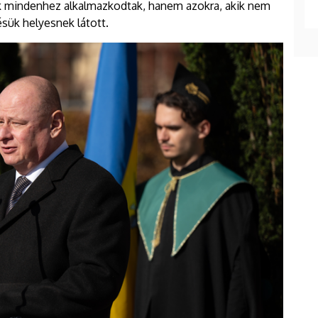
k mindenhez alkalmazkodtak, hanem azokra, akik nem
ésük helyesnek látott.