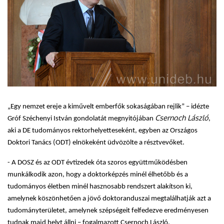
„Egy nemzet ereje a kiművelt emberfők sokaságában rejlik” – idézte
Csernoch László
Gróf Széchenyi István gondolatát megnyitójában
,
aki a DE tudományos rektorhelyetteseként, egyben az Országos
Doktori Tanács (ODT) elnökeként üdvözölte a résztvevőket.
- A DOSZ és az ODT évtizedek óta szoros együttműködésben
munkálkodik azon, hogy a doktorképzés minél élhetőbb és a
tudományos életben minél hasznosabb rendszert alakítson ki,
amelynek köszönhetően a jövő doktoranduszai megtalálhatják azt a
tudományterületet, amelynek szépségeit felfedezve eredményesen
tudnak majd helyt állni – fogalmazott Csernoch László.