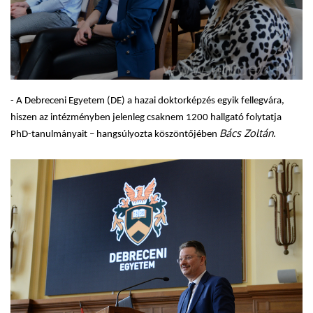
- A Debreceni Egyetem (DE) a hazai doktorképzés egyik fellegvára,
hiszen az intézményben jelenleg csaknem 1200 hallgató folytatja
Bács Zoltán
PhD-tanulmányait – hangsúlyozta köszöntőjében
.