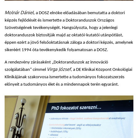
Molnár Dániel
, a DOSZ elnöke előadásában bemutatta a doktori
képzés fejlődését és ismertette a Doktoranduszok Országos
Szövetségének tevékenységét. Hangsúlyozta, hogy a jelenlegi
doktoranduszok biztosítják majd az oktatói-kutatói utánpótlást,
éppen ezért a jövő felsőoktatásnak záloga a doktori képzés, amelynek
sikeréért 1994 óta tevékenykedik folyamatosan a DOSZ.
A rendezvény zárásaként „Doktoranduszok az innováció
Virga József
szolgálatában” címmel
, a DE Klinikai Központ Onkológiai
Klinikájának szakorvosa ismertette a tudományos fokozatszerzés
előnyeit a tudományos élet és a mindennapok terén egyaránt.