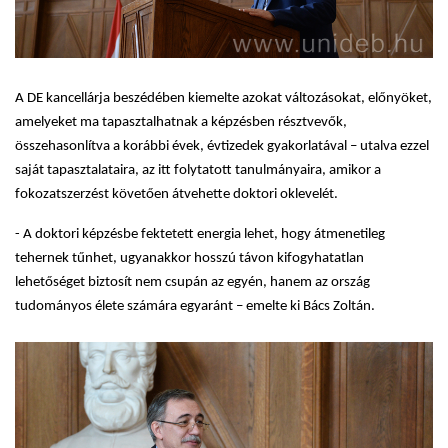
A DE kancellárja beszédében kiemelte azokat változásokat, előnyöket,
amelyeket ma tapasztalhatnak a képzésben résztvevők,
összehasonlítva a korábbi évek, évtizedek gyakorlatával – utalva ezzel
saját tapasztalataira, az itt folytatott tanulmányaira, amikor a
fokozatszerzést követően átvehette doktori oklevelét.
- A doktori képzésbe fektetett energia lehet, hogy átmenetileg
tehernek tűnhet, ugyanakkor hosszú távon kifogyhatatlan
lehetőséget biztosít nem csupán az egyén, hanem az ország
tudományos élete számára egyaránt – emelte ki Bács Zoltán.