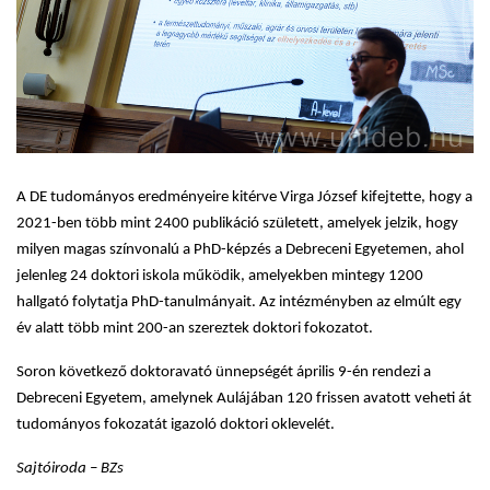
A DE tudományos eredményeire kitérve Virga József kifejtette, hogy a
2021-ben több mint 2400 publikáció született, amelyek jelzik, hogy
milyen magas színvonalú a PhD-képzés a Debreceni Egyetemen, ahol
jelenleg 24 doktori iskola működik, amelyekben mintegy 1200
hallgató folytatja PhD-tanulmányait. Az intézményben az elmúlt egy
év alatt több mint 200-an szereztek doktori fokozatot.
Soron következő doktoravató ünnepségét április 9-én rendezi a
Debreceni Egyetem, amelynek Aulájában 120 frissen avatott veheti át
tudományos fokozatát igazoló doktori oklevelét.
Sajtóiroda – BZs