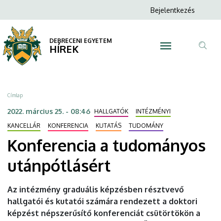
Konferencia
Ugrás
Anonim
Bejelentkezés
a
N
Felhasználói
a
tartalomra
fiók
DEBRECENI EGYETEM
tudományos
HÍREK
menüje
Tar
utánpótlásért
ker
|
Morzsa
Címlap
DEBRECENI
2022. március 25. - 08:46
HALLGATÓK
INTÉZMÉNYI
EGYETEM
KANCELLÁR
KONFERENCIA
KUTATÁS
TUDOMÁNY
Konferencia a tudományos
utánpótlásért
Az intézmény graduális képzésben résztvevő
hallgatói és kutatói számára rendezett a doktori
képzést népszerűsítő konferenciát csütörtökön a