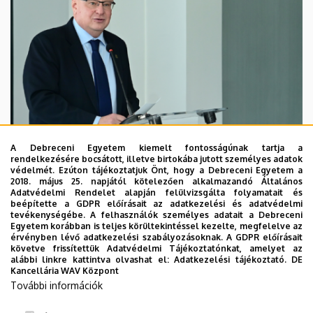
A Debreceni Egyetem kiemelt fontosságúnak tartja a
rendelkezésére bocsátott, illetve birtokába jutott személyes adatok
védelmét. Ezúton tájékoztatjuk Önt, hogy a Debreceni Egyetem a
2018. május 25. napjától kötelezően alkalmazandó Általános
Adatvédelmi Rendelet alapján felülvizsgálta folyamatait és
2026. augusztus 7.
beépítette a GDPR előírásait az adatkezelési és adatvédelmi
Kossa György búcsúzó beszéde
tevékenységébe. A felhasználók személyes adatait a Debreceni
Egyetem korábban is teljes körültekintéssel kezelte, megfelelve az
érvényben lévő adatkezelési szabályozásoknak. A GDPR előírásait
követve frissítettük Adatvédelmi Tájékoztatónkat, amelyet az
GRÓF TISZA ISTVÁN DEBRECENI EGYETEMÉRT ALAPÍTVÁNY
alábbi linkre kattintva olvashat el:
Adatkezelési tájékoztató.
DE
INTÉZMÉNYI
Kancellária WAV Központ
További információk