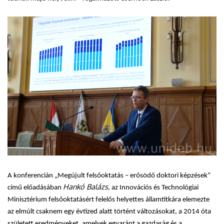
A konferencián „Megújult felsőoktatás – erősödő doktori képzések”
Hankó Balázs
című előadásában
, az Innovációs és Technológiai
Minisztérium felsőoktatásért felelős helyettes államtitkára elemezte
az elmúlt csaknem egy évtized alatt történt változásokat, a 2014 óta
született eredményeket, amelyek egyaránt a gazdaság és a