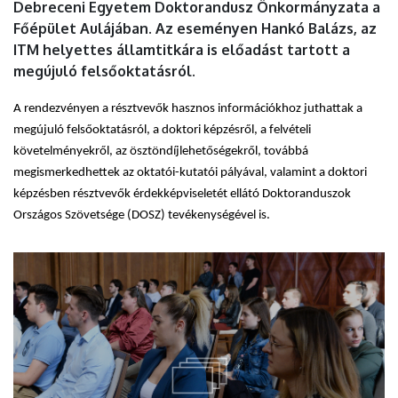
Debreceni Egyetem Doktorandusz Önkormányzata a
Főépület Aulájában. Az eseményen Hankó Balázs, az
ITM helyettes államtitkára is előadást tartott a
megújuló felsőoktatásról.
A rendezvényen a résztvevők hasznos információkhoz juthattak a
megújuló felsőoktatásról, a doktori képzésről, a felvételi
követelményekről, az ösztöndíjlehetőségekről, továbbá
megismerkedhettek az oktatói-kutatói pályával, valamint a doktori
képzésben résztvevők érdekképviseletét ellátó Doktoranduszok
Országos Szövetsége (DOSZ) tevékenységével is.