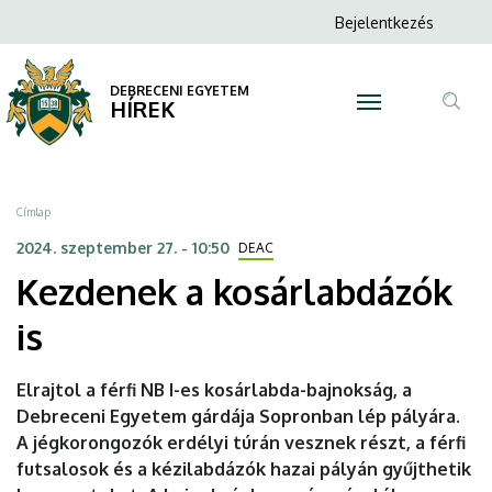
Kezdenek
Ugrás
Anonim
Bejelentkezés
a
N
Felhasználói
a
tartalomra
fiók
DEBRECENI EGYETEM
kosárlabdázók
HÍREK
menüje
Tar
is
ker
|
Morzsa
Címlap
DEBRECENI
2024. szeptember 27. - 10:50
DEAC
Kezdenek a kosárlabdázók
EGYETEM
is
Elrajtol a férfi NB I-es kosárlabda-bajnokság, a
Debreceni Egyetem gárdája Sopronban lép pályára.
A jégkorongozók erdélyi túrán vesznek részt, a férfi
futsalosok és a kézilabdázók hazai pályán gyűjthetik