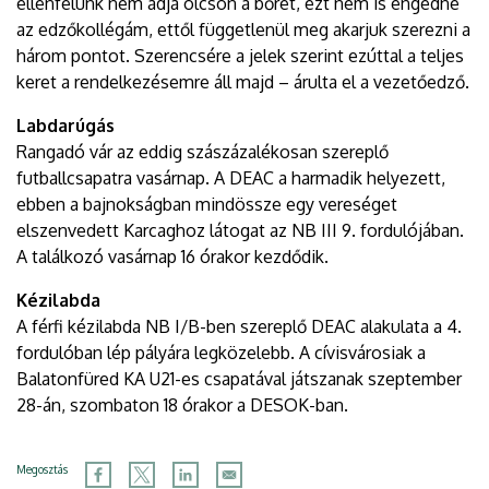
ellenfelünk nem adja olcsón a bőrét, ezt nem is engedné
az edzőkollégám, ettől függetlenül meg akarjuk szerezni a
három pontot. Szerencsére a jelek szerint ezúttal a teljes
keret a rendelkezésemre áll majd – árulta el a vezetőedző.
Labdarúgás
Rangadó vár az eddig szászázalékosan szereplő
futballcsapatra vasárnap. A DEAC a harmadik helyezett,
ebben a bajnokságban mindössze egy vereséget
elszenvedett Karcaghoz látogat az NB III 9. fordulójában.
A találkozó vasárnap 16 órakor kezdődik.
Kézilabda
A férfi kézilabda NB I/B-ben szereplő DEAC alakulata a 4.
fordulóban lép pályára legközelebb. A cívisvárosiak a
Balatonfüred KA U21-es csapatával játszanak szeptember
28-án, szombaton 18 órakor a DESOK-ban.
Megosztás