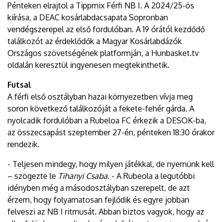
Pénteken elrajtol a Tippmix Férfi NB I. A 2024/25-ös
kiírása, a DEAC kosárlabdacsapata Sopronban
vendégszerepel az első fordulóban. A 19 órától kezdődő
találkozót az érdeklődők a Magyar Kosárlabdázók
Országos szövetségének platformján, a Hunbasket.tv
oldalán keresztül ingyenesen megtekinthetik.
Futsal
A férfi első osztályban hazai környezetben vívja meg
soron következő találkozóját a fekete-fehér gárda. A
nyolcadik fordulóban a Rubeloa FC érkezik a DESOK-ba,
az összecsapást szeptember 27-én, pénteken 18:30 órakor
rendezik.
- Teljesen mindegy, hogy milyen játékkal, de nyernünk kell
– szögezte le
Tihanyi Csaba
. - A Rubeola a legutóbbi
idényben még a másodosztályban szerepelt, de azt
érzem, hogy folyamatosan fejlődik és egyre jobban
felveszi az NB I ritmusát. Abban biztos vagyok, hogy az