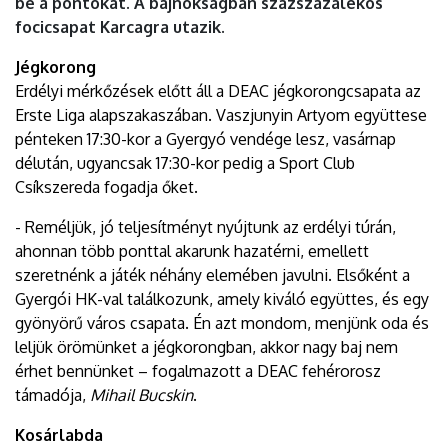
be a pontokat. A bajnokságban százszázalékos
focicsapat Karcagra utazik.
Jégkorong
Erdélyi mérkőzések előtt áll a DEAC jégkorongcsapata az
Erste Liga alapszakaszában. Vaszjunyin Artyom együttese
pénteken 17:30-kor a Gyergyó vendége lesz, vasárnap
délután, ugyancsak 17:30-kor pedig a Sport Club
Csíkszereda fogadja őket.
- Reméljük, jó teljesítményt nyújtunk az erdélyi túrán,
ahonnan több ponttal akarunk hazatérni, emellett
szeretnénk a játék néhány elemében javulni. Elsőként a
Gyergói HK-val találkozunk, amely kiváló együttes, és egy
gyönyörű város csapata. Én azt mondom, menjünk oda és
leljük örömünket a jégkorongban, akkor nagy baj nem
érhet bennünket – fogalmazott a DEAC fehérorosz
támadója,
Mihail Bucskin
.
Kosárlabda