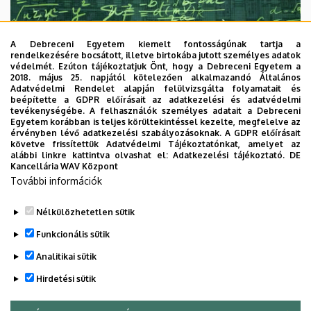
A Debreceni Egyetem kiemelt fontosságúnak tartja a
rendelkezésére bocsátott, illetve birtokába jutott személyes adatok
védelmét. Ezúton tájékoztatjuk Önt, hogy a Debreceni Egyetem a
2018. május 25. napjától kötelezően alkalmazandó Általános
Adatvédelmi Rendelet alapján felülvizsgálta folyamatait és
2026. augusztus 7.
beépítette a GDPR előírásait az adatkezelési és adatvédelmi
Univerzum: A Debreceni Egyetem
tevékenységébe. A felhasználók személyes adatait a Debreceni
Egyetem korábban is teljes körültekintéssel kezelte, megfelelve az
titkos receptjei
érvényben lévő adatkezelési szabályozásoknak. A GDPR előírásait
követve frissítettük Adatvédelmi Tájékoztatónkat, amelyet az
alábbi linkre kattintva olvashat el:
Adatkezelési tájékoztató.
DE
KUTATÁS
TUDOMÁNY
Kancellária WAV Központ
További információk
Nélkülözhetetlen sütik
Funkcionális sütik
Analitikai sütik
Hirdetési sütik