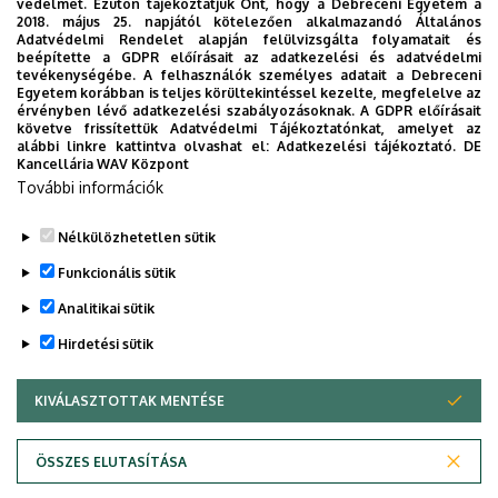
védelmét. Ezúton tájékoztatjuk Önt, hogy a Debreceni Egyetem a
2018. május 25. napjától kötelezően alkalmazandó Általános
Adatvédelmi Rendelet alapján felülvizsgálta folyamatait és
2026. augusztus 6.
beépítette a GDPR előírásait az adatkezelési és adatvédelmi
Közeleg a 10. yoUDay, hazai sztárok
tevékenységébe. A felhasználók személyes adatait a Debreceni
Egyetem korábban is teljes körültekintéssel kezelte, megfelelve az
a láthatáron
érvényben lévő adatkezelési szabályozásoknak. A GDPR előírásait
követve frissítettük Adatvédelmi Tájékoztatónkat, amelyet az
alábbi linkre kattintva olvashat el:
Adatkezelési tájékoztató.
DE
HALLGATÓK
INTÉZMÉNYI
YOUDAY
Kancellária WAV Központ
További információk
Nélkülözhetetlen sütik
Funkcionális sütik
Analitikai sütik
Hirdetési sütik
KIVÁLASZTOTTAK MENTÉSE
WITHDRAW CONSENT
DEBRECENI EGYETEM
ÖSSZES ELUTASÍTÁSA
Adatvédelem
Adatvédelem