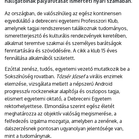
hallgatóinak pályafutását ismerteti nyári számában.
Az országban, de valószínűleg az egész kontinensen
egyedülálló a debreceni egyetemi Professzori Klub,
amelynek tagjai rendszeresen találkoznak tudományos,
ismeretterjesztő és kulturális rendezvények keretében,
alkalmat teremtve szakmai és személyes barátságok
fenntartására és szövődésére. A cikk a klub 15 éves
fennállása alkalmából született.
Ezúttal zenész, tudós, egyetemi vezető mutatkozik be a
Sokszínűség rovatban.
Tőzsér József
a virális enzimek
elemzése, vizsgálata mellett a népszerű Android
progresszív rockzenekar alapítója és oszlopos tagja,
elismert egyetemi oktató, a Debreceni Egyetem
rektorhelyettese. Elmondása szerint egész életét
meghatározza az objektív valóság megismerése, a
felfedezés izgalma mozgatja, amelyben a zenének, a
dalszerzésnek pontosan ugyanolyan jelentősége van,
mint a tudománynak.