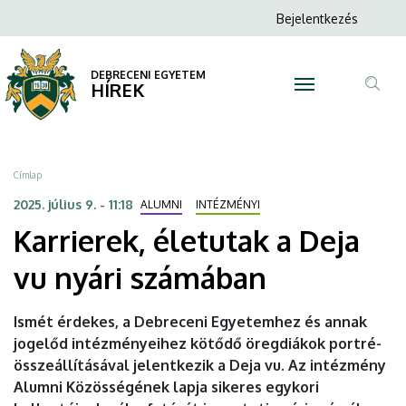
Karrierek,
Ugrás
Anonim
Bejelentkezés
a
N
Felhasználói
életutak
tartalomra
fiók
DEBRECENI EGYETEM
a
HÍREK
menüje
Tar
Deja
ker
vu
Morzsa
Címlap
nyári
2025. július 9. - 11:18
ALUMNI
INTÉZMÉNYI
Karrierek, életutak a Deja
számában
vu nyári számában
|
DEBRECENI
Ismét érdekes, a Debreceni Egyetemhez és annak
jogelőd intézményeihez kötődő öregdiákok portré-
EGYETEM
összeállításával jelentkezik a Deja vu. Az intézmény
Alumni Közösségének lapja sikeres egykori