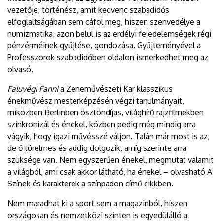
vezetője, történész, amit kedvenc szabadidős
elfoglaltságában sem cáfol meg, hiszen szenvedélye a
numizmatika, azon belül is az erdélyi fejedelemségek régi
pénzérméinek gyűjtése, gondozása. Gyűjteményével a
Professzorok szabadidőben oldalon ismerkedhet meg az
olvasó.
Faluvégi Fanni
a Zeneművészeti Kar klasszikus
énekművész mesterképzésén végzi tanulmányait,
miközben Berlinben ösztöndíjas, világhírű rajzfilmekben
szinkronizál és énekel, közben pedig még mindig arra
vágyik, hogy igazi művésszé váljon. Talán már most is az,
de ő türelmes és addig dolgozik, amíg szerinte arra
szüksége van. Nem egyszerűen énekel, megmutat valamit
a világból, ami csak akkor látható, ha énekel – olvasható A
Színek és karakterek a színpadon című cikkben.
Nem maradhat ki a sport sem a magazinból, hiszen
országosan és nemzetközi szinten is egyedülálló a