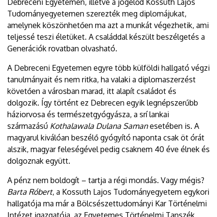
Debreceni Egyetemen, illetve a jogelőd Kossuth Lajos
Tudományegyetemen szerezték meg diplomájukat,
amelynek köszönhetően ma azt a munkát végezhetik, ami
teljessé teszi életüket. A családdal készült beszélgetés a
Generációk rovatban olvasható.
A Debreceni Egyetemen egyre több külföldi hallgató végzi
tanulmányait és nem ritka, ha valaki a diplomaszerzést
követően a városban marad, itt alapít családot és
dolgozik. Így történt ez Debrecen egyik legnépszerűbb
háziorvosa és természetgyógyásza, a srí lankai
származású
Kothalawala Dulana Saman
esetében is. A
magyarul kiválóan beszélő gyógyító naponta csak öt órát
alszik, magyar feleségével pedig csaknem 40 éve élnek és
dolgoznak együtt.
A pénz nem boldogít – tartja a régi mondás. Vagy mégis?
Barta Róbert
, a Kossuth Lajos Tudományegyetem egykori
hallgatója ma már a Bölcsészettudományi Kar Történelmi
Intézet igazgatója, az Egyetemes Történelmi Tanszék