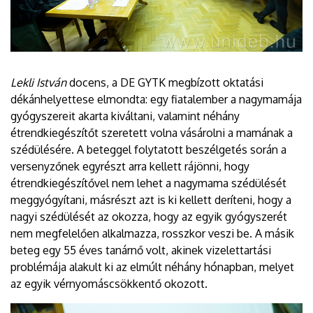
Lekli István
docens, a DE GYTK megbízott oktatási
dékánhelyettese elmondta: egy fiatalember a nagymamája
gyógyszereit akarta kiváltani, valamint néhány
étrendkiegészítőt szeretett volna vásárolni a mamának a
szédülésére. A beteggel folytatott beszélgetés során a
versenyzőnek egyrészt arra kellett rájönni, hogy
étrendkiegészítővel nem lehet a nagymama szédülését
meggyógyítani, másrészt azt is ki kellett deríteni, hogy a
nagyi szédülését az okozza, hogy az egyik gyógyszerét
nem megfelelően alkalmazza, rosszkor veszi be. A másik
beteg egy 55 éves tanárnő volt, akinek vizelettartási
problémája alakult ki az elmúlt néhány hónapban, melyet
az egyik vérnyomáscsökkentő okozott.