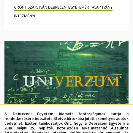
GRÓF TISZA ISTVÁN DEBRECENI EGYETEMÉRT ALAPÍTVÁNY
INTÉZMÉNYI
A Debreceni Egyetem kiemelt fontosságúnak tartja a
rendelkezésére bocsátott, illetve birtokába jutott személyes adatok
védelmét. Ezúton tájékoztatjuk Önt, hogy a Debreceni Egyetem a
2018. május 25. napjától kötelezően alkalmazandó Általános
Adatvédelmi Rendelet alapján felülvizsgálta folyamatait és