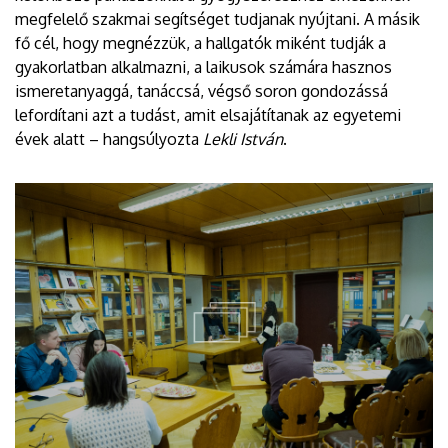
megfelelő szakmai segítséget tudjanak nyújtani. A másik
fő cél, hogy megnézzük, a hallgatók miként tudják a
gyakorlatban alkalmazni, a laikusok számára hasznos
ismeretanyaggá, tanáccsá, végső soron gondozássá
lefordítani azt a tudást, amit elsajátítanak az egyetemi
évek alatt – hangsúlyozta
Lekli István
.