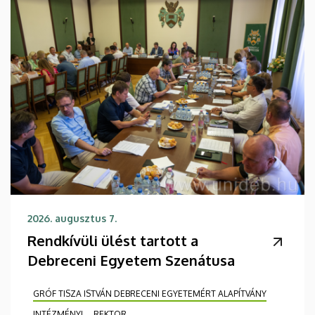
2026. augusztus 7.
Rendkívüli ülést tartott a
Debreceni Egyetem Szenátusa
GRÓF TISZA ISTVÁN DEBRECENI EGYETEMÉRT ALAPÍTVÁNY
INTÉZMÉNYI
REKTOR