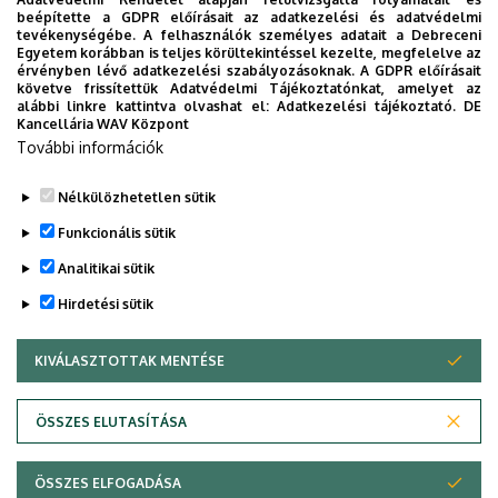
2026. augusztus 7.
beépítette a GDPR előírásait az adatkezelési és adatvédelmi
Univerzum: A Debreceni Egyetem
tevékenységébe. A felhasználók személyes adatait a Debreceni
Egyetem korábban is teljes körültekintéssel kezelte, megfelelve az
titkos receptjei
érvényben lévő adatkezelési szabályozásoknak. A GDPR előírásait
követve frissítettük Adatvédelmi Tájékoztatónkat, amelyet az
alábbi linkre kattintva olvashat el:
Adatkezelési tájékoztató.
DE
KUTATÁS
TUDOMÁNY
Kancellária WAV Központ
További információk
Nélkülözhetetlen sütik
Funkcionális sütik
Analitikai sütik
Hirdetési sütik
KIVÁLASZTOTTAK MENTÉSE
WITHDRAW CONSENT
DEBRECENI EGYETEM
ÖSSZES ELUTASÍTÁSA
Adatvédelem
Adatvédelem
ÖSSZES ELFOGADÁSA