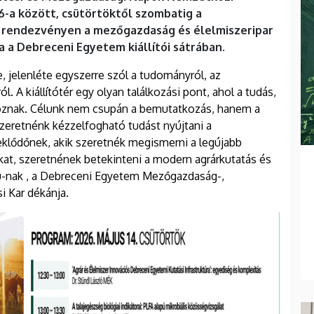
16-a között, csütörtöktől szombatig a
rendezvényen a mezőgazdaság és élelmiszeripar
 a Debreceni Egyetem kiállítói sátrában.
 jelenléte egyszerre szól a tudományról, az
l. A kiállítótér egy olyan találkozási pont, ahol a tudás,
lkoznak. Célunk nem csupán a bemutatkozás, hanem a
Szeretnénk kézzelfogható tudást nyújtani a
lődőnek, akik szeretnék megismerni a legújabb
kat, szeretnének betekinteni a modern agrárkutatás és
hu-nak , a Debreceni Egyetem Mezőgazdaság-,
 Kar dékánja.