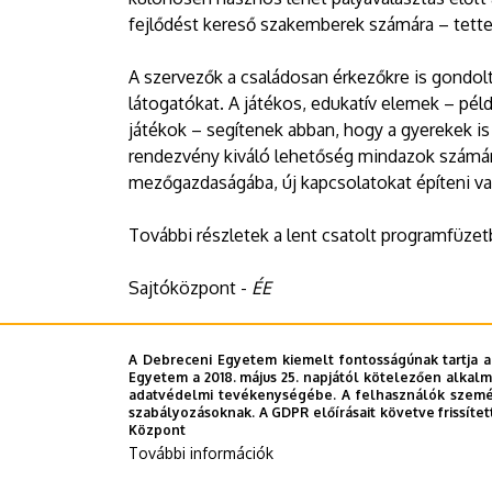
fejlődést kereső szakemberek számára – tett
A szervezők a családosan érkezőkre is gondolta
látogatókat. A játékos, edukatív elemek – pél
játékok – segítenek abban, hogy a gyerekek is
rendezvény kiváló lehetőség mindazok számára
mezőgazdaságába, új kapcsolatokat építeni vag
További részletek a lent csatolt programfüze
Sajtóközpont -
ÉE
A Debreceni Egyetem kiemelt fontosságúnak tartja a
Dokumentumok
Egyetem a 2018. május 25. napjától kötelezően alkalm
adatvédelmi tevékenységébe. A felhasználók személ
XXXII. Alföldi Állattenyésztési és Mezőgazda
szabályozásoknak. A GDPR előírásait követve frissítet
(1.84 MB)
Központ
További információk
Last update:
2026. 05. 11. 10:30