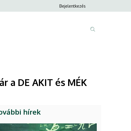
Anonim
Bejelentkezés
Nyelvvála
Felhasználói
fiók
menüje
Fő
Tartalom
navigáció
keresése
vár a DE AKIT és MÉK
ovábbi hírek