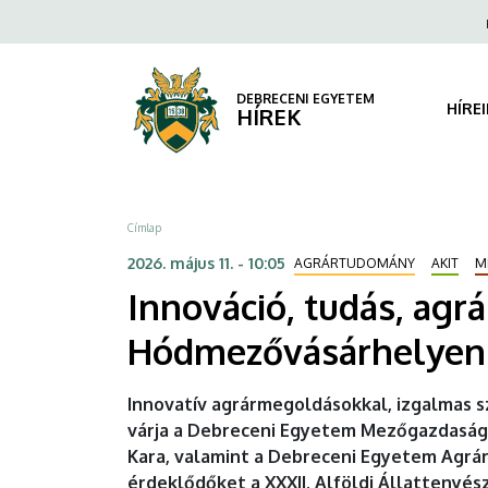
Innováció,
Ugrás
Fels
a
navi
tudás,
tartalomra
agrárium
DEBRECENI EGYETEM
HÍRE
HÍREK
–
színes
Morzsa
Címlap
programokkal
2026. május 11. - 10:05
AGRÁRTUDOMÁNY
AKIT
M
vár
Innováció, tudás, agr
a
Hódmezővásárhelyen
DE
Innovatív agrármegoldásokkal, izgalmas s
AKIT
várja a Debreceni Egyetem Mezőgazdaság
Kara, valamint a Debreceni Egyetem Agrá
és
érdeklődőket a XXXII. Alföldi Állatteny