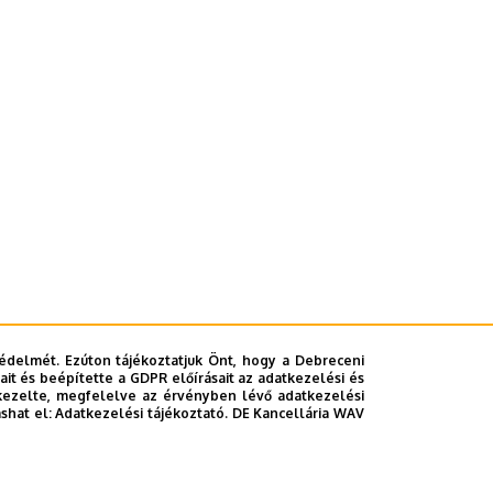
édelmét. Ezúton tájékoztatjuk Önt, hogy a Debreceni
it és beépítette a GDPR előírásait az adatkezelési és
kezelte, megfelelve az érvényben lévő adatkezelési
ashat el:
Adatkezelési tájékoztató.
DE Kancellária WAV