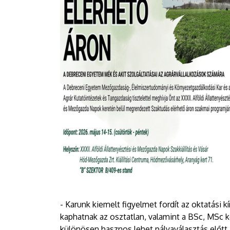
- Karunk kiemelt figyelmet fordít az oktatási k
kaphatnak az osztatlan, valamint a BSc, MSc k
különösen hasznos lehet pályaválasztás előtt ál