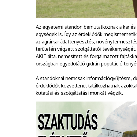
Az egyetemi standon bemutatkoznak a kar és 
egységek is. Így az érdeklődők megismerhetik
az agrárkar állattenyésztés, növénytermeszté
területén végzett szolgáltatói tevékenységé
AKIT által nemesített és forgalmazott fajtákk
országban egyedülálló gidrán populáció tenyész
A standoknál nemcsak információgyűjtésre, de
érdeklődők közvetlenül találkozhatnak azokka
kutatási és szolgáltatási munkát végzik.