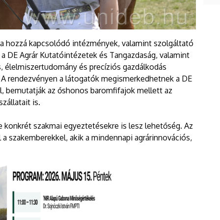
a hozzá kapcsolódó intézmények, valamint szolgáltató
 a DE Agrár Kutatóintézetek és Tangazdaság, valamint
s, élelmiszertudomány és precíziós gazdálkodás
t. A rendezvényen a látogatók megismerkedhetnek a DE
al, bemutatják az őshonos baromfifajok mellett az
állatait is.
 konkrét szakmai egyeztetésekre is lesz lehetőség. Az
l a szakemberekkel, akik a mindennapi agrárinnovációs,