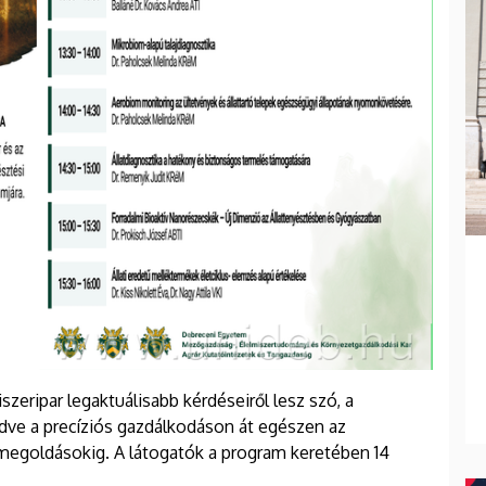
eripar legaktuálisabb kérdéseiről lesz szó, a
dve a precíziós gazdálkodáson át egészen az
i megoldásokig. A látogatók a program keretében 14