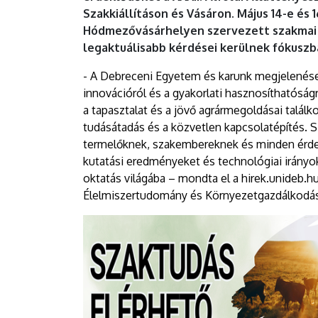
MÉK
Szakkiállításon és Vásáron. Május 14-e és 
Hódmezővásárhelyen szervezett szakmai 
Hódmezővásárhelyen
legaktuálisabb kérdései kerülnek fókuszba
|
- A Debreceni Egyetem és karunk megjelenése,
innovációról és a gyakorlati hasznosíthatóságró
DEBRECENI
a tapasztalat és a jövő agrármegoldásai talá
EGYETEM
tudásátadás és a közvetlen kapcsolatépítés. 
termelőknek, szakembereknek és minden érdek
kutatási eredményeket és technológiai irányo
oktatás világába – mondta el a hirek.unideb.
Élelmiszertudomány és Környezetgazdálkodási