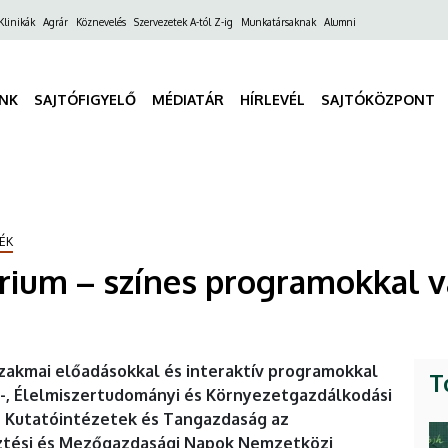
ő
Klinikák
Agrár
Köznevelés
Szervezetek A-tól Z-ig
Munkatársaknak
Alumni
gáció
INK
SAJTÓFIGYELŐ
MÉDIATÁR
HÍRLEVÉL
SAJTÓKÖZPONT
ÉK
árium – színes programokkal 
zakmai előadásokkal és interaktív programokkal
T
-, Élelmiszertudományi és Környezetgazdálkodási
r Kutatóintézetek és Tangazdaság az
észtési és Mezőgazdasági Napok Nemzetközi