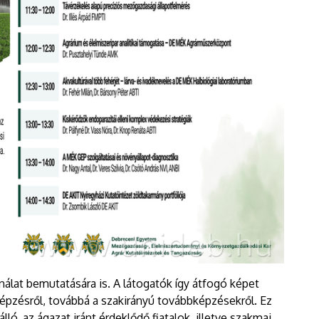
ínálat bemutatására is. A látogatók így átfogó képet
épzésről, továbbá a szakirányú továbbképzésekről. Ez
ló, az ágazat iránt érdeklődő fiatalok, illetve szakmai