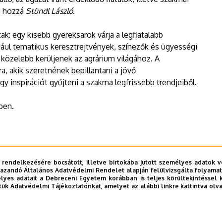
e hozzá
Stündl László
.
k: egy kisebb gyereksarok várja a legfiatalabb
dául tematikus keresztrejtvények, színezők és ügyességi
 közelebb kerüljenek az agrárium világához. A
, akik szeretnének bepillantani a jövő
y inspirációt gyűjteni a szakma legfrissebb trendjeiből.
tben.
 rendelkezésére bocsátott, illetve birtokába jutott személyes adatok v
azandó Általános Adatvédelmi Rendelet alapján felülvizsgálta folyamata
yes adatait a Debreceni Egyetem korábban is teljes körültekintéssel 
sági Napok Nemzetközi Szakkiállítás és Vásár - program
tük Adatvédelmi Tájékoztatónkat, amelyet az alábbi linkre kattintva olv