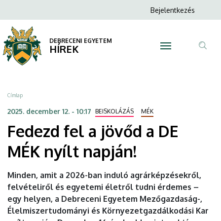
Fedezd
Ugrás
Anonim
Bejelentkezés
a
N
Felhasználói
fel
tartalomra
fiók
DEBRECENI EGYETEM
a
HÍREK
menüje
Tar
jövőd
ker
a
Morzsa
Címlap
DE
2025. december 12. - 10:17
BEISKOLÁZÁS
MÉK
Fedezd fel a jövőd a DE
MÉK
MÉK nyílt napján!
nyílt
napján!
Minden, amit a 2026-ban induló agrárképzésekről,
felvételiről és egyetemi életről tudni érdemes –
|
egy helyen, a Debreceni Egyetem Mezőgazdaság-,
DEBRECENI
Élelmiszertudományi és Környezetgazdálkodási Kar