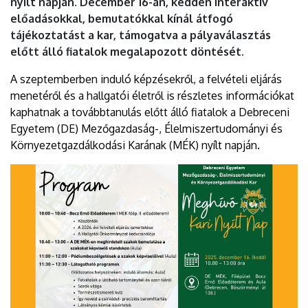
nyílt napján. December 16-án, kedden interaktív
EGYETEM
előadásokkal, bemutatókkal kínál átfogó
tájékoztatást a kar, támogatva a pályaválasztás
előtt álló fiatalok megalapozott döntését.
A szeptemberben induló képzésekről, a felvételi eljárás
menetéről és a hallgatói életről is részletes információkat
kaphatnak a továbbtanulás előtt álló fiatalok a Debreceni
Egyetem (DE) Mezőgazdaság-, Élelmiszertudományi és
Környezetgazdálkodási Karának (MÉK) nyílt napján.