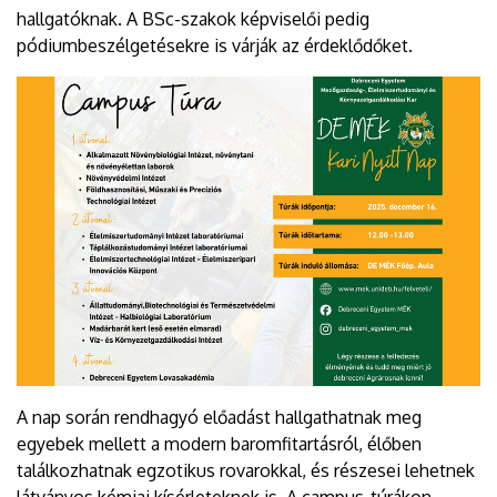
hallgatóknak. A BSc-szakok képviselői pedig
pódiumbeszélgetésekre is várják az érdeklődőket.
A nap során rendhagyó előadást hallgathatnak meg
egyebek mellett a modern baromfitartásról, élőben
találkozhatnak egzotikus rovarokkal, és részesei lehetnek
látványos kémiai kísérleteknek is. A campus-túrákon