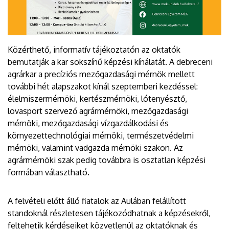
Közérthető, informatív tájékoztatón az oktatók
bemutatják a kar sokszínű képzési kínálatát. A debreceni
agrárkar a precíziós mezőgazdasági mérnök mellett
további hét alapszakot kínál szeptemberi kezdéssel:
élelmiszermérnöki, kertészmérnöki, lótenyésztő,
lovasport szervező agrármérnöki, mezőgazdasági
mérnöki, mezőgazdasági vízgazdálkodási és
környezettechnológiai mérnöki, természetvédelmi
mérnöki, valamint vadgazda mérnöki szakon. Az
agrármérnöki szak pedig továbbra is osztatlan képzési
formában választható.
A felvételi előtt álló fiatalok az Aulában felállított
standoknál részletesen tájékozódhatnak a képzésekről,
feltehetik kérdéseiket közvetlenül az oktatóknak és