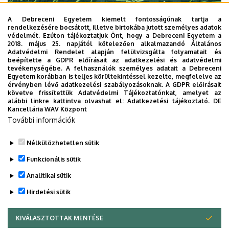
A Debreceni Egyetem kiemelt fontosságúnak tartja a
rendelkezésére bocsátott, illetve birtokába jutott személyes adatok
védelmét. Ezúton tájékoztatjuk Önt, hogy a Debreceni Egyetem a
2018. május 25. napjától kötelezően alkalmazandó Általános
Adatvédelmi Rendelet alapján felülvizsgálta folyamatait és
2026. augusztus 7.
beépítette a GDPR előírásait az adatkezelési és adatvédelmi
Univerzum: A Debreceni Egyetem
tevékenységébe. A felhasználók személyes adatait a Debreceni
Egyetem korábban is teljes körültekintéssel kezelte, megfelelve az
titkos receptjei
érvényben lévő adatkezelési szabályozásoknak. A GDPR előírásait
követve frissítettük Adatvédelmi Tájékoztatónkat, amelyet az
alábbi linkre kattintva olvashat el:
Adatkezelési tájékoztató.
DE
KUTATÁS
TUDOMÁNY
Kancellária WAV Központ
További információk
Nélkülözhetetlen sütik
Funkcionális sütik
Analitikai sütik
Hirdetési sütik
KIVÁLASZTOTTAK MENTÉSE
WITHDRAW CONSENT