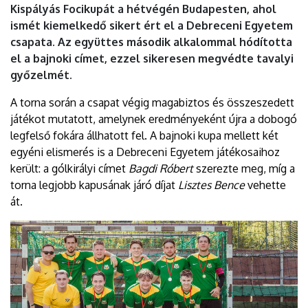
Kispályás Focikupát a hétvégén Budapesten, ahol
|
ismét kiemelkedő sikert ért el a Debreceni Egyetem
DEBRECENI
csapata. Az együttes második alkalommal hódította
el a bajnoki címet, ezzel sikeresen megvédte tavalyi
EGYETEM
győzelmét.
A torna során a csapat végig magabiztos és összeszedett
játékot mutatott, amelynek eredményeként újra a dobogó
legfelső fokára állhatott fel. A bajnoki kupa mellett két
egyéni elismerés is a Debreceni Egyetem játékosaihoz
került: a gólkirályi címet
Bagdi Róbert
szerezte meg, míg a
torna legjobb kapusának járó díjat
Lisztes Bence
vehette
át.