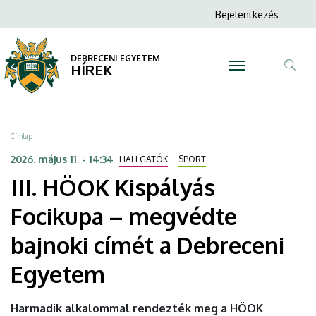
III.
Ugrás
Anonim
Bejelentkezés
a
N
Felhasználói
HÖOK
tartalomra
fiók
DEBRECENI EGYETEM
Kispályás
HÍREK
menüje
Tar
Focikupa
ker
–
Morzsa
Címlap
megvédte
2026. május 11. - 14:34
HALLGATÓK
SPORT
III. HÖOK Kispályás
bajnoki
Focikupa – megvédte
címét
bajnoki címét a Debreceni
a
Egyetem
Debreceni
Egyetem
Harmadik alkalommal rendezték meg a HÖOK