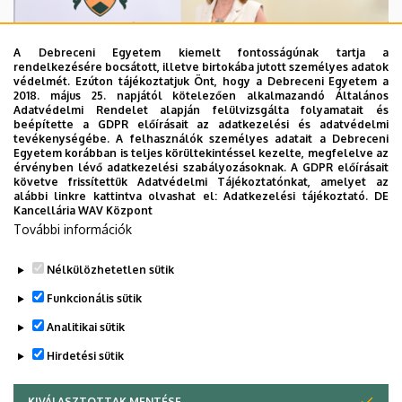
A Debreceni Egyetem kiemelt fontosságúnak tartja a
rendelkezésére bocsátott, illetve birtokába jutott személyes adatok
védelmét. Ezúton tájékoztatjuk Önt, hogy a Debreceni Egyetem a
2018. május 25. napjától kötelezően alkalmazandó Általános
Adatvédelmi Rendelet alapján felülvizsgálta folyamatait és
2026. augusztus 5.
beépítette a GDPR előírásait az adatkezelési és adatvédelmi
Hagyományőrzés és innováció a
tevékenységébe. A felhasználók személyes adatait a Debreceni
Egyetem korábban is teljes körültekintéssel kezelte, megfelelve az
Bölcsészettudományi Karon
érvényben lévő adatkezelési szabályozásoknak. A GDPR előírásait
követve frissítettük Adatvédelmi Tájékoztatónkat, amelyet az
alábbi linkre kattintva olvashat el:
Adatkezelési tájékoztató.
DE
BÖLCSÉSZETTUDOMÁNY
BTK
INTÉZMÉNYI
Kancellária WAV Központ
További információk
Nélkülözhetetlen sütik
Funkcionális sütik
Analitikai sütik
Hirdetési sütik
KIVÁLASZTOTTAK MENTÉSE
WITHDRAW CONSENT