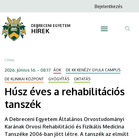
Húsz
Ugrás
Anonim
Bejelentkezés
a
N
Felhasználói
éves
tartalomra
fiók
DEBRECENI EGYETEM
a
HÍREK
menüje
Tar
rehabilitációs
ker
tanszék
Morzsa
Címlap
|
2026. június 16. - 08:17
ÁOK
DE KK KENÉZY GYULA CAMPUS
DEBRECENI
DE KLINIKAI KÖZPONT
GYÓGYÍTÁS
OKTATÁS
Húsz éves a rehabilitációs
EGYETEM
tanszék
A Debreceni Egyetem Általános Orvostudományi
Karának Orvosi Rehabilitáció és Fizikális Medicina
Tanszéke 2006-ban jött létre. A tanszék az elmúlt