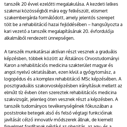
tanszék 20 évvel ezelőtti megalakulása. A kezdeti lelkes
szakmai közösségből mára egy felkészült, elismert
szakembergárda formálódott, amely jelentős szerepet
tölt be a rehabilitáció hazai fejlődésében – hangsúlyozta a
kari vezető a tanszék megalapításának 20. évfordulója
alkalmából rendezett ünnepségen.
A tanszék munkatársai aktívan részt vesznek a graduális
képzésben, többek között az Általános Orvostudományi
Karon a rehabilitációs medicina szakterület magyar és
angol nyelvű oktatásában, ezen kívül a gyógytornász, a
logopédus és a komplex rehabilitáció MSc képzésében. A
posztgraduális szakorvosképzésben irányításuk mellett az
elmúlt tíz évben öten szereztek rehabilitációs medicina
szakvizsgát, jelenleg öten vesznek részt a képzésben. A
tanszék tudományos tevékenységének fókuszában a
poststroke betegek alsó és felső végtagi funkcióinak
javítását célzó innovatív módszerek állnak, de kiemelt
figyelmet fordítanak például az obezitás, az agy- és a