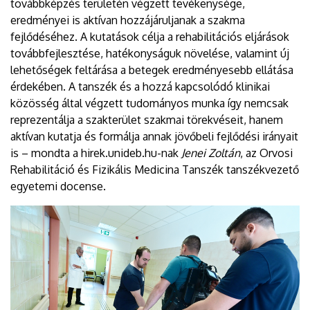
továbbképzés területén végzett tevékenysége,
eredményei is aktívan hozzájáruljanak a szakma
fejlődéséhez. A kutatások célja a rehabilitációs eljárások
továbbfejlesztése, hatékonyságuk növelése, valamint új
lehetőségek feltárása a betegek eredményesebb ellátása
érdekében. A tanszék és a hozzá kapcsolódó klinikai
közösség által végzett tudományos munka így nemcsak
reprezentálja a szakterület szakmai törekvéseit, hanem
aktívan kutatja és formálja annak jövőbeli fejlődési irányait
is – mondta a hirek.unideb.hu-nak
Jenei Zoltán
, az Orvosi
Rehabilitáció és Fizikális Medicina Tanszék tanszékvezető
egyetemi docense.