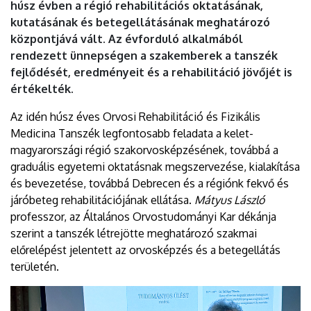
húsz évben a régió rehabilitációs oktatásának,
kutatásának és betegellátásának meghatározó
központjává vált. Az évforduló alkalmából
rendezett ünnepségen a szakemberek a tanszék
fejlődését, eredményeit és a rehabilitáció jövőjét is
értékelték.
Az idén húsz éves Orvosi Rehabilitáció és Fizikális
Medicina Tanszék legfontosabb feladata a kelet-
magyarországi régió szakorvosképzésének, továbbá a
graduális egyetemi oktatásnak megszervezése, kialakítása
és bevezetése, továbbá Debrecen és a régiónk fekvő és
járóbeteg rehabilitációjának ellátása.
Mátyus László
professzor, az Általános Orvostudományi Kar dékánja
szerint a tanszék létrejötte meghatározó szakmai
előrelépést jelentett az orvosképzés és a betegellátás
területén.