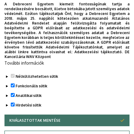
A Debreceni Egyetem kiemelt fontosságúnak tartja a
rendelkezésére bocsátott, illetve birtokába jutott személyes adatok
védelmét. Ezúton tájékoztatjuk Önt, hogy a Debreceni Egyetem a
2018. május 25. napjától kötelezően alkalmazandó Általános
Adatvédelmi Rendelet alapján felülvizsgálta folyamatait és
2026. augusztus 7.
beépítette a GDPR előírásait az adatkezelési és adatvédelmi
Univerzum: A Debreceni Egyetem
tevékenységébe. A felhasználók személyes adatait a Debreceni
Egyetem korábban is teljes körültekintéssel kezelte, megfelelve az
titkos receptjei
érvényben lévő adatkezelési szabályozásoknak. A GDPR előírásait
követve frissítettük Adatvédelmi Tájékoztatónkat, amelyet az
alábbi linkre kattintva olvashat el:
Adatkezelési tájékoztató.
DE
KUTATÁS
TUDOMÁNY
Kancellária WAV Központ
További információk
Nélkülözhetetlen sütik
Funkcionális sütik
Analitikai sütik
Hirdetési sütik
KIVÁLASZTOTTAK MENTÉSE
WITHDRAW CONSENT
DEBRECENI EGYETEM