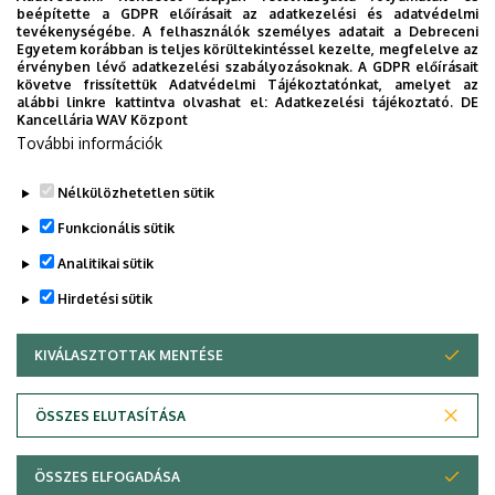
beépítette a GDPR előírásait az adatkezelési és adatvédelmi
Univerzum: A Debreceni Egyetem
tevékenységébe. A felhasználók személyes adatait a Debreceni
Egyetem korábban is teljes körültekintéssel kezelte, megfelelve az
titkos receptjei
érvényben lévő adatkezelési szabályozásoknak. A GDPR előírásait
követve frissítettük Adatvédelmi Tájékoztatónkat, amelyet az
alábbi linkre kattintva olvashat el:
Adatkezelési tájékoztató.
DE
KUTATÁS
TUDOMÁNY
Kancellária WAV Központ
További információk
Nélkülözhetetlen sütik
Funkcionális sütik
Analitikai sütik
Hirdetési sütik
KIVÁLASZTOTTAK MENTÉSE
WITHDRAW CONSENT
DEBRECENI EGYETEM
ÖSSZES ELUTASÍTÁSA
Adatvédelem
Adatvédelem
ÖSSZES ELFOGADÁSA