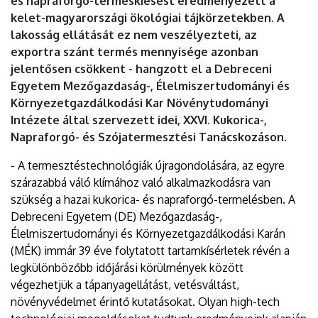
és napraforgó-terméskiesést eredményezett a
kelet-magyarországi ökológiai tájkörzetekben. A
lakosság ellátását ez nem veszélyezteti, az
exportra szánt termés mennyisége azonban
jelentősen csökkent - hangzott el a Debreceni
Egyetem Mezőgazdaság-, Élelmiszertudományi és
Környezetgazdálkodási Kar Növénytudományi
Intézete által szervezett idei, XXVI. Kukorica-,
Napraforgó- és Szójatermesztési Tanácskozáson.
- A termesztéstechnológiák újragondolására, az egyre
szárazabbá váló klímához való alkalmazkodásra van
szükség a hazai kukorica- és napraforgó-termelésben. A
Debreceni Egyetem (DE) Mezőgazdaság-,
Élelmiszertudományi és Környezetgazdálkodási Karán
(MÉK) immár 39 éve folytatott tartamkísérletek révén a
legkülönbözőbb időjárási körülmények között
végezhetjük a tápanyagellátást, vetésváltást,
növényvédelmet érintő kutatásokat. Olyan high-tech