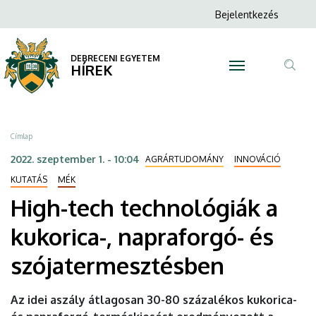
High-
Ugrás
Anonim
Bejelentkezés
a
N
Felhasználói
tech
tartalomra
fiók
DEBRECENI EGYETEM
technológiák
HÍREK
menüje
Tar
a
ker
kukorica-,
Morzsa
Címlap
napraforgó-
2022. szeptember 1. - 10:04
AGRÁRTUDOMÁNY
INNOVÁCIÓ
és
KUTATÁS
MÉK
High-tech technológiák a
szójatermesztésben
kukorica-, napraforgó- és
|
szójatermesztésben
DEBRECENI
EGYETEM
Az idei aszály átlagosan 30-80 százalékos kukorica-