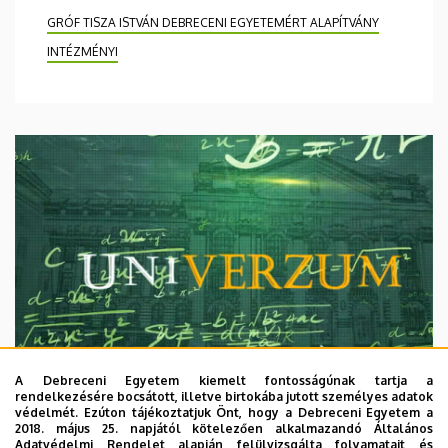
GRÓF TISZA ISTVÁN DEBRECENI EGYETEMÉRT ALAPÍTVÁNY
INTÉZMÉNYI
A Debreceni Egyetem kiemelt fontosságúnak tartja a
rendelkezésére bocsátott, illetve birtokába jutott személyes adatok
védelmét. Ezúton tájékoztatjuk Önt, hogy a Debreceni Egyetem a
2018. május 25. napjától kötelezően alkalmazandó Általános
Adatvédelmi Rendelet alapján felülvizsgálta folyamatait és
2026. augusztus 7.