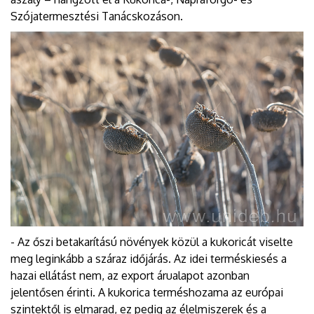
Szójatermesztési Tanácskozáson.
- Az őszi betakarítású növények közül a kukoricát viselte
meg leginkább a száraz időjárás. Az idei terméskiesés a
hazai ellátást nem, az export árualapot azonban
jelentősen érinti. A kukorica terméshozama az európai
szintektől is elmarad, ez pedig az élelmiszerek és a