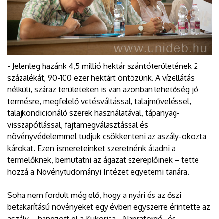
- Jelenleg hazánk 4,5 millió hektár szántóterületének 2
százalékát, 90-100 ezer hektárt öntözünk. A vízellátás
nélküli, száraz területeken is van azonban lehetőség jó
termésre, megfelelő vetésváltással, talajműveléssel,
talajkondicionáló szerek használatával, tápanyag-
visszapótlással, fajtamegválasztással és
növényvédelemmel tudjuk csökkenteni az aszály-okozta
károkat. Ezen ismereteinket szeretnénk átadni a
termelőknek, bemutatni az ágazat szereplőinek – tette
hozzá a Növénytudományi Intézet egyetemi tanára.
Soha nem fordult még elő, hogy a nyári és az őszi
betakarítású növényeket egy évben egyszerre érintette az
aszály – hangzott el a Kukorica-, Napraforgó- és