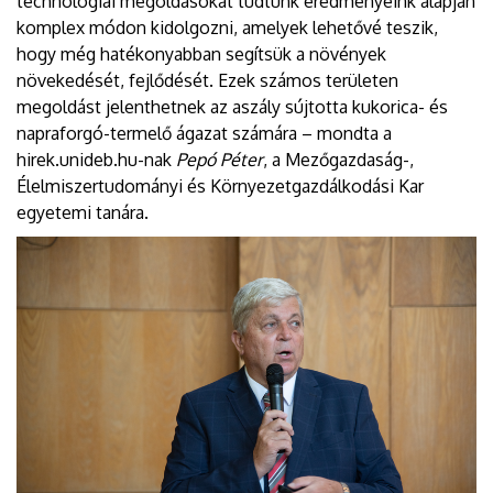
technológiai megoldásokat tudtunk eredményeink alapján
komplex módon kidolgozni, amelyek lehetővé teszik,
hogy még hatékonyabban segítsük a növények
növekedését, fejlődését. Ezek számos területen
megoldást jelenthetnek az aszály sújtotta kukorica- és
napraforgó-termelő ágazat számára – mondta a
hirek.unideb.hu-nak
Pepó Péter
, a Mezőgazdaság-,
Élelmiszertudományi és Környezetgazdálkodási Kar
egyetemi tanára.