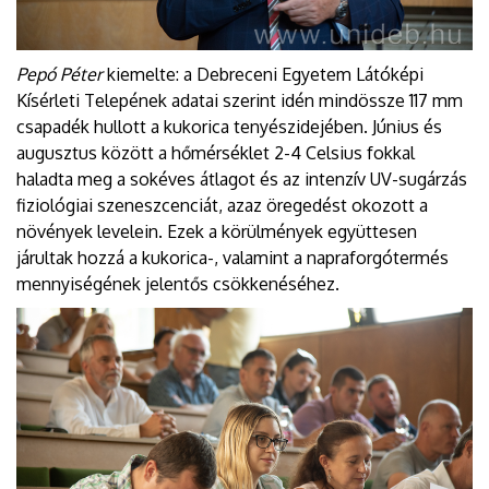
Pepó Péter
kiemelte: a Debreceni Egyetem Látóképi
Kísérleti Telepének adatai szerint idén mindössze 117 mm
csapadék hullott a kukorica tenyészidejében. Június és
augusztus között a hőmérséklet 2-4 Celsius fokkal
haladta meg a sokéves átlagot és az intenzív UV-sugárzás
fiziológiai szeneszcenciát, azaz öregedést okozott a
növények levelein. Ezek a körülmények együttesen
járultak hozzá a kukorica-, valamint a napraforgótermés
mennyiségének jelentős csökkenéséhez.