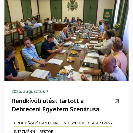
2026. augusztus 7.
Rendkívüli ülést tartott a
Debreceni Egyetem Szenátusa
GRÓF TISZA ISTVÁN DEBRECENI EGYETEMÉRT ALAPÍTVÁNY
INTÉZMÉNYI
REKTOR