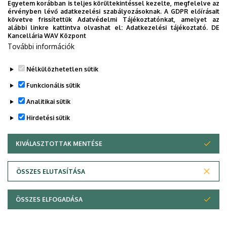
Egyetem korábban is teljes körültekintéssel kezelte, megfelelve az
titkos receptjei
érvényben lévő adatkezelési szabályozásoknak. A GDPR előírásait
követve frissítettük Adatvédelmi Tájékoztatónkat, amelyet az
alábbi linkre kattintva olvashat el:
Adatkezelési tájékoztató.
DE
KUTATÁS
TUDOMÁNY
Kancellária WAV Központ
További információk
Nélkülözhetetlen sütik
Funkcionális sütik
Analitikai sütik
Hirdetési sütik
KIVÁLASZTOTTAK MENTÉSE
WITHDRAW CONSENT
DEBRECENI EGYETEM
ÖSSZES ELUTASÍTÁSA
Adatvédelem
Adatvédelem
ÖSSZES ELFOGADÁSA
Copyright © 2026 Unideb