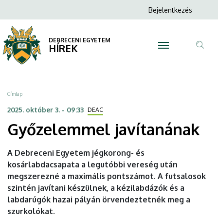
Győzelemmel
Ugrás
Anonim
Bejelentkezés
a
N
Felhasználói
javítanának
tartalomra
fiók
DEBRECENI EGYETEM
|
HÍREK
menüje
Tar
DEBRECENI
ker
EGYETEM
Morzsa
Címlap
2025. október 3. - 09:33
DEAC
Győzelemmel javítanának
A Debreceni Egyetem jégkorong- és
kosárlabdacsapata a legutóbbi vereség után
megszerezné a maximális pontszámot. A futsalosok
szintén javítani készülnek, a kézilabdázók és a
labdarúgók hazai pályán örvendeztetnék meg a
szurkolókat.