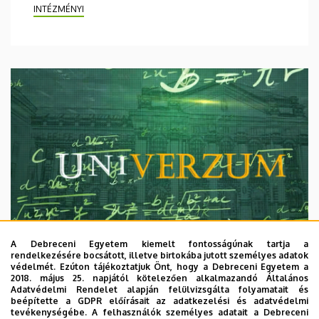
INTÉZMÉNYI
A Debreceni Egyetem kiemelt fontosságúnak tartja a
rendelkezésére bocsátott, illetve birtokába jutott személyes adatok
védelmét. Ezúton tájékoztatjuk Önt, hogy a Debreceni Egyetem a
2018. május 25. napjától kötelezően alkalmazandó Általános
Adatvédelmi Rendelet alapján felülvizsgálta folyamatait és
2026. augusztus 7.
beépítette a GDPR előírásait az adatkezelési és adatvédelmi
Univerzum: A Debreceni Egyetem
tevékenységébe. A felhasználók személyes adatait a Debreceni