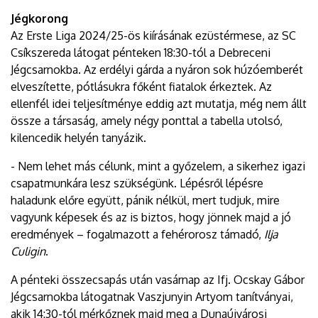
Jégkorong
Az Erste Liga 2024/25-ös kiírásának ezüstérmese, az SC
Csíkszereda látogat pénteken 18:30-tól a Debreceni
Jégcsarnokba. Az erdélyi gárda a nyáron sok húzóemberét
elveszítette, pótlásukra főként fiatalok érkeztek. Az
ellenfél idei teljesítménye eddig azt mutatja, még nem állt
össze a társaság, amely négy ponttal a tabella utolsó,
kilencedik helyén tanyázik.
- Nem lehet más célunk, mint a győzelem, a sikerhez igazi
csapatmunkára lesz szükségünk. Lépésről lépésre
haladunk előre együtt, pánik nélkül, mert tudjuk, mire
vagyunk képesek és az is biztos, hogy jönnek majd a jó
eredmények – fogalmazott a fehérorosz támadó,
Ilja
Culigin
.
A pénteki összecsapás után vasárnap az Ifj. Ocskay Gábor
Jégcsarnokba látogatnak Vaszjunyin Artyom tanítványai,
akik 14:30-tól mérkőznek majd meg a Dunaújvárosi