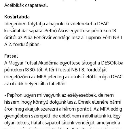
Acélbikák csapatával.
Kosárlabda
Idegenben folytatja a bajnoki küzdelmeket a DEAC
kosárlabdacsapata. Pethő Ákos együttese pénteken 18
órától az Alba Fehérvár vendége lesz a Tippmix Férfi NB I
A 2. fordulójában.
Futsal
A Magyar Futsal Akadémia együttese látogat a DESOK-ba
pénteken 18:30-tól. A férfi futsal NB I 8. fordulóját
megelőzően az MFA jelenleg az utolsó előtti, míg a DEAC
az ötödik helyen áll a tabellán.
- Papíron ugyan mi vagyunk az esélyesebbek, de nem
hiszem, hogy könnyű dolgunk lesz. Ennek ellenére bármi
áron meg akarjuk szerezni a három pontot. Az MFA eddig
gyengébben szerepelt, de ebből nem indulhatunk ki. Egy
olyan lelkes, fiatal csapatot látunk vendégül, amelynek a