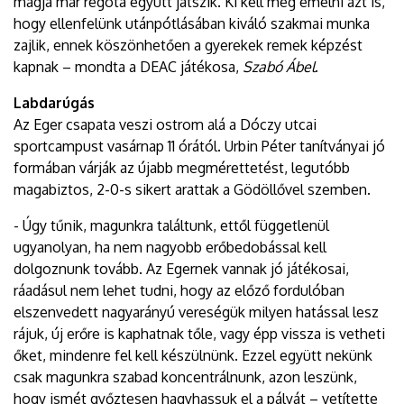
magja már régóta együtt játszik. Ki kell még emelni azt is,
hogy ellenfelünk utánpótlásában kiváló szakmai munka
zajlik, ennek köszönhetően a gyerekek remek képzést
kapnak – mondta a DEAC játékosa,
Szabó Ábel
.
Labdarúgás
Az Eger csapata veszi ostrom alá a Dóczy utcai
sportcampust vasárnap 11 órától. Urbin Péter tanítványai jó
formában várják az újabb megmérettetést, legutóbb
magabiztos, 2-0-s sikert arattak a Gödöllővel szemben.
- Úgy tűnik, magunkra találtunk, ettől függetlenül
ugyanolyan, ha nem nagyobb erőbedobással kell
dolgoznunk tovább. Az Egernek vannak jó játékosai,
ráadásul nem lehet tudni, hogy az előző fordulóban
elszenvedett nagyarányú vereségük milyen hatással lesz
rájuk, új erőre is kaphatnak tőle, vagy épp vissza is vetheti
őket, mindenre fel kell készülnünk. Ezzel együtt nekünk
csak magunkra szabad koncentrálnunk, azon leszünk,
hogy ismét győztesen hagyhassuk el a pályát – vetítette