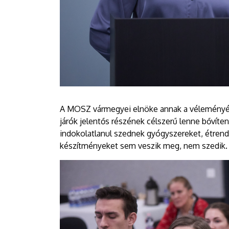
A MOSZ vármegyei elnöke annak a véleményén
járók jelentős részének célszerű lenne bővíten
indokolatlanul szednek gyógyszereket, étrendk
készítményeket sem veszik meg, nem szedik