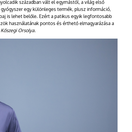
nyolcadik században vált el egymástól, a világ első
 gyógyszer egy különleges termék, plusz információ,
j is lehet belőle. Ezért a patikus egyik legfontosabb
zök használatának pontos és érthető elmagyarázása a
t
Kőszegi Orsolya
.