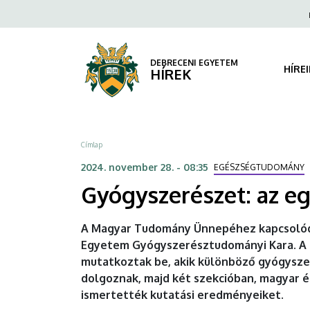
Gyógyszerészet:
Ugrás
Fels
a
navi
az
tartalomra
egyik
DEBRECENI EGYETEM
HÍRE
HÍREK
leginkább
szerteágazó
Morzsa
Címlap
tudomány
2024. november 28. - 08:35
EGÉSZSÉGTUDOMÁNY
|
Gyógyszerészet: az e
DEBRECENI
A Magyar Tudomány Ünnepéhez kapcsolódó
EGYETEM
Egyetem Gyógyszerésztudományi Kara. A 
mutatkoztak be, akik különböző gyógysz
dolgoznak, majd két szekcióban, magyar 
ismertették kutatási eredményeiket.