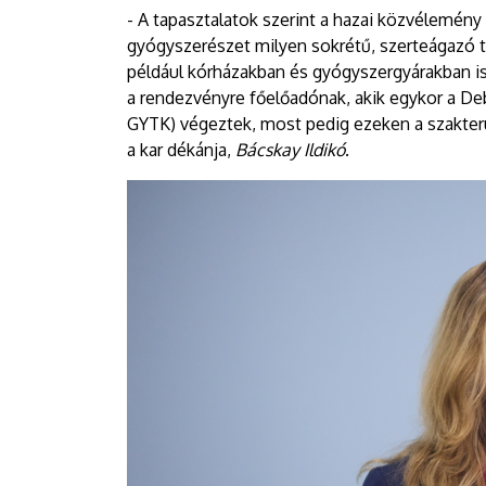
- A tapasztalatok szerint a hazai közvélemén
gyógyszerészet milyen sokrétű, szerteágazó 
például kórházakban és gyógyszergyárakban is
a rendezvényre főelőadónak, akik egykor a 
GYTK) végeztek, most pedig ezeken a szakterü
a kar dékánja,
Bácskay Ildikó
.