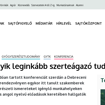
ő
Klinikák
Agrár
Köznevelés
Szervezetek A-tól Z-ig
Munkatársaknak
Alumni
gáció
INK
SAJTÓFIGYELŐ
MÉDIATÁR
HÍRLEVÉL
SAJTÓKÖZPONT
GYÓGYSZERÉSZTUDOMÁNY
GYTK
KONFERENCIA
gyik leginkább szerteágazó t
an tartott konferenciát szerdán a Debreceni
T
rendezvényen egykor itt tanult szakemberek
erészeti ismereteket igénylő munkahelyeken
és angol nyelvű előadások keretében hallgatók