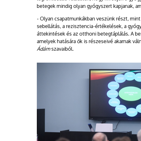
betegek mindig olyan gyógyszert kapjanak, ami
- Olyan csapatmunkákban veszünk részt, mint p
sebellátás, a rezisztencia-értékelések, a gyó
áttekintések és az otthoni betegtáplálás. A be
amelyek hatására ők is részeseivé akarnak váln
Ádám
szavaiból.