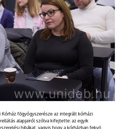
órház főgyógyszerésze az integrált kórházi
llátás alapjairól szólva kifejtette: az egyik
szerelési hibákat, vagyis hogy a kórházban fekvő