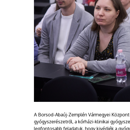
A Borsod-Abaúj-Zemplén Vármegyei Központi K
gyógyszerészetről, a kórházi-klinikai gyógyszere
legfontosabb feladatuk, hogy kivédjék a gyógy