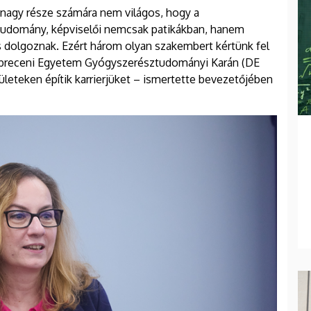
y nagy része számára nem világos, hogy a
tudomány, képviselői nemcsak patikákban, hanem
 dolgoznak. Ezért három olyan szakembert kértünk fel
Debreceni Egyetem Gyógyszerésztudományi Karán (DE
leteken építik karrierjüket – ismertette bevezetőjében