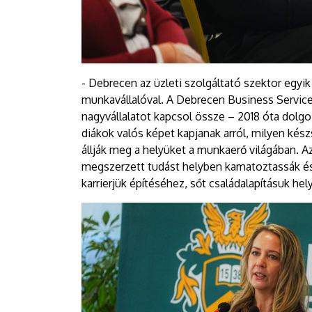
- Debrecen az üzleti szolgáltató szektor egyi
munkavállalóval. A Debrecen Business Servic
nagyvállalatot kapcsol össze – 2018 óta dolgo
diákok valós képet kapjanak arról, milyen ké
állják meg a helyüket a munkaerő világában. Az
megszerzett tudást helyben kamatoztassák és
karrierjük építéséhez, sőt családalapításuk he