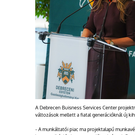
A Debrecen Buisness Services Center projekt
változások mellett a fiatal generációknál új k
- A munkáltatói piac ma projektalapú munkavég