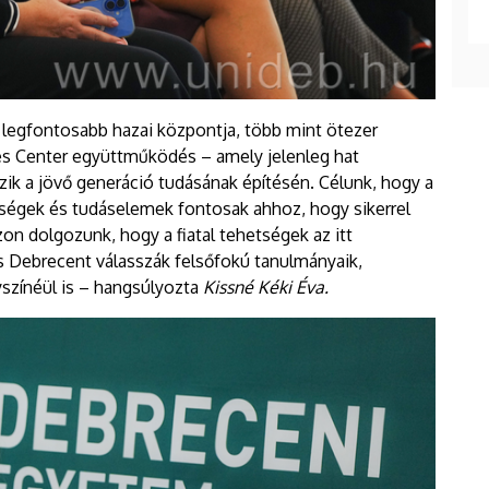
k legfontosabb hazai központja, több mint ötezer
es Center együttműködés – amely jelenleg hat
zik a jövő generáció tudásának építésén. Célunk, hogy a
szségek és tudáselemek fontosak ahhoz, hogy sikerrel
on dolgozunk, hogy a fiatal tehetségek az itt
 Debrecent válasszák felsőfokú tanulmányaik,
lyszínéül is – hangsúlyozta
Kissné Kéki Éva.