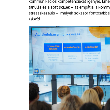
kommunikációs kompetenciákat igényel. Emelle
tanulás és a soft skillek – az empátia, a komm
stresszkezelés –, melyek sokszor fontosabbak
László
.