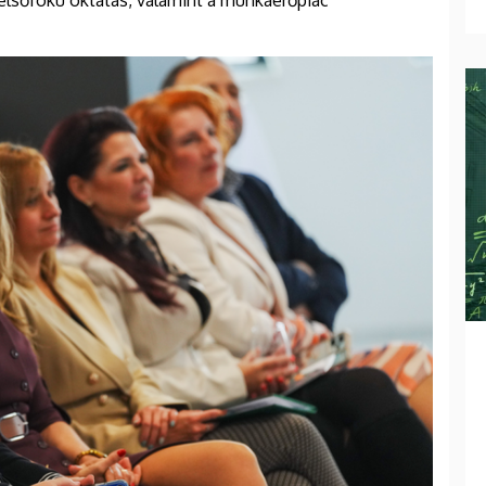
elsőfokú oktatás, valamint a munkaerőpiac