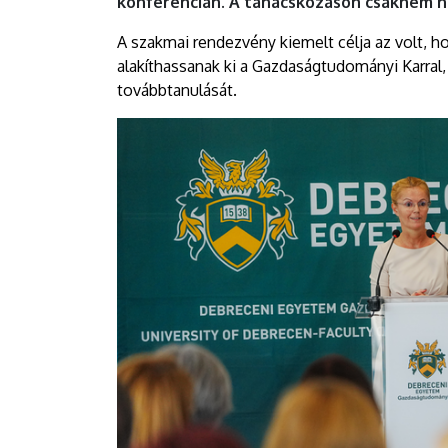
konferencián. A tanácskozáson csaknem n
EGYETEM
A szakmai rendezvény kiemelt célja az volt,
alakíthassanak ki a Gazdaságtudományi Karral,
továbbtanulását.