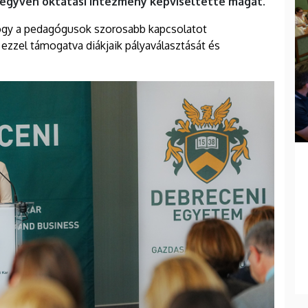
egyven oktatási intézmény képviseltette magát.
 hogy a pedagógusok szorosabb kapcsolatot
 ezzel támogatva diákjaik pályaválasztását és