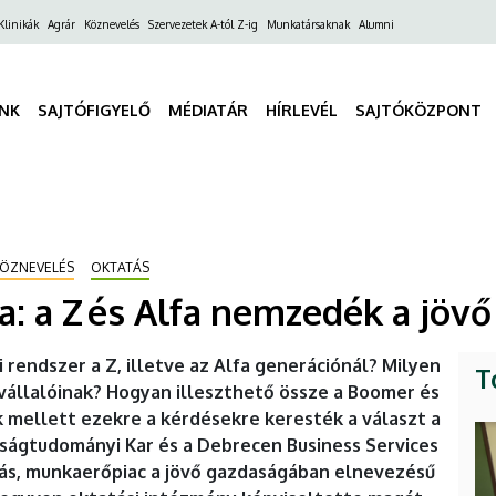
ő
Klinikák
Agrár
Köznevelés
Szervezetek A-tól Z-ig
Munkatársaknak
Alumni
gáció
INK
SAJTÓFIGYELŐ
MÉDIATÁR
HÍRLEVÉL
SAJTÓKÖZPONT
ÖZNEVELÉS
OKTATÁS
a: a Z és Alfa nemzedék a jöv
 rendszer a Z, illetve az Alfa generációnál? Milyen
T
avállalóinak? Hogyan illeszthető össze a Boomer és
 mellett ezekre a kérdésekre keresték a választ a
ágtudományi Kar és a Debrecen Business Services
tás, munkaerőpiac a jövő gazdaságában elnevezésű