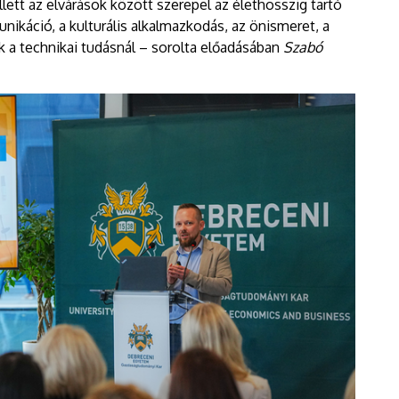
tt az elvárások között szerepel az élethosszig tartó
unikáció, a kulturális alkalmazkodás, az önismeret, a
 a technikai tudásnál – sorolta előadásában
Szabó