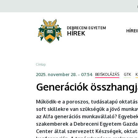
Generációk
Ugrás
Fels
a
navi
összhangja:
tartalomra
a
DEBRECENI EGYETEM
HÍRE
HÍREK
Z és
Alfa
Morzsa
Címlap
nemzedék
2025. november 28. - 07:54
BEISKOLÁZÁS
GTK
K
a
Generációk összhangj
jövő
Működik-e a poroszos, tudásalapú oktatási
gazdaságában
soft skillekre van szükségük a jövő munk
az Alfa generációs munkavállaló? Egyebek
|
szakemberek a Debreceni Egyetem Gazdas
DEBRECENI
Center által szervezett Készségek, okta