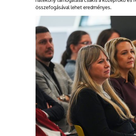
hatékony támogatása csakis a középfokú és f
összefogásával lehet eredményes.