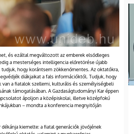
rnet, és ezáltal megváltozott az emberek elsődleges
dig a mesterséges intelligencia előretörése újabb
an tudjuk, hogy korántsem zökkenőmentes. Az oktatókra,
egvédjék diákjaikat a fals információktól. Tudjuk, hogy
an a fiatalok szellemi, kulturális és személyiségbeli
ztásának támogatásában. A Gazdaságtudományi Kar éppen
apcsolatot ápoljon a középiskolai, illetve középfokú
munkájukban – mondta a konferencia megnyitóján
ékánja kiemelte: a fiatal generációk jövőjének