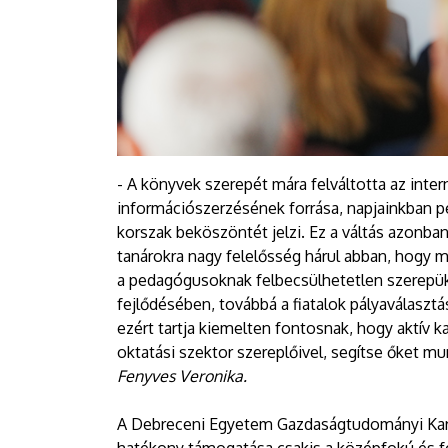
- A könyvek szerepét mára felváltotta az inte
információszerzésének forrása, napjainkban pe
korszak beköszöntét jelzi. Ez a váltás azonb
tanárokra nagy felelősség hárul abban, hogy m
a pedagógusoknak felbecsülhetetlen szerepük v
fejlődésében, továbbá a fiatalok pályaválas
ezért tartja kiemelten fontosnak, hogy aktív k
oktatási szektor szereplőivel, segítse őket 
Fenyves Veronika.
A Debreceni Egyetem Gazdaságtudományi Kar d