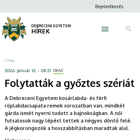
Folytatták
Ugrás
Anonim
Bejelentkezés
a
N
Felhasználói
a
tartalomra
fiók
DEBRECENI EGYETEM
győztes
HÍREK
menüje
Tar
szériát
ker
|
Morzsa
Címlap
DEBRECENI
2026. január 12. - 08:21
DEAC
Folytatták a győztes szériát
EGYETEM
A Debreceni Egyetem kosárlabda- és férfi
röplabdacsapata remek sorozatban van, mindkét
gárda ismét nyerni tudott a bajnokságban. A női
futsalosok nagy lépést tettek a négyes döntő felé.
A jégkorongozók a hosszabbításban maradtak alul.