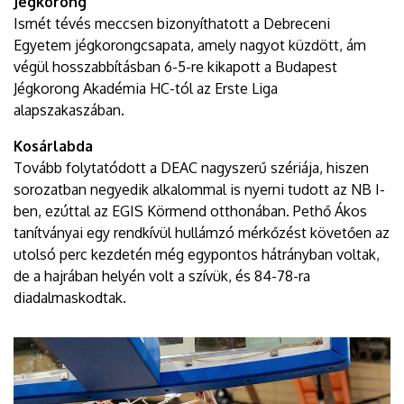
Jégkorong
Ismét tévés meccsen bizonyíthatott a Debreceni
Egyetem jégkorongcsapata, amely nagyot küzdött, ám
végül hosszabbításban 6-5-re kikapott a Budapest
Jégkorong Akadémia HC-tól az Erste Liga
alapszakaszában.
Kosárlabda
Tovább folytatódott a DEAC nagyszerű szériája, hiszen
sorozatban negyedik alkalommal is nyerni tudott az NB I-
ben, ezúttal az EGIS Körmend otthonában. Pethő Ákos
tanítványai egy rendkívül hullámzó mérkőzést követően az
utolsó perc kezdetén még egypontos hátrányban voltak,
de a hajrában helyén volt a szívük, és 84-78-ra
diadalmaskodtak.