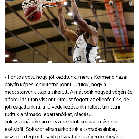
- Fontos volt, hogy jól kezdtünk, mert a Körmend hazai
pályán képes lendületbe jönni. Örülök, hogy a
meccstervünk alapja sikerült. A második negyed végén és
a fordulás után viszont ritmust fogott az ellenfelünk, de
jól reagáltunk rá, a jó védekezésünk mellett limitálni
tudtuk a támadó lepattanóikat, ráadásul
kulcsszituációkban mi szereztünk kosarat második
esélyből. Sokszor elhamarkodtuk a támadásainkat,
viszont a legfontosabb pillanatban szépen körbejárt a