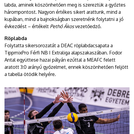
labda, aminek köszönhetően meg is szereztük a győztes
hárompontost. Nagyon értékes sikert arattunk, mind a
kupában, mind a bajnokságban szeretnénk folytatni a jó
évkezdést – értékelt
Pethő Ákos
vezetőedző.
Röplabda
Folytatta sikersorozatát a DEAC röplabdacsapata a
TippmixPro Férfi NB I Extraliga alapszakaszában. Fodor
Antal együttese hazai pályán ezúttal a MEAFC felett
aratott 3:0 arányú győzelmet, ennek köszönhetően feljött
a tabella ötödik helyére.