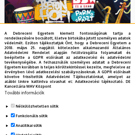
A Debreceni Egyetem kiemelt fontosságúnak tartja a
rendelkezésére bocsátott, illetve birtokába jutott személyes adatok
védelmét. Ezúton tájékoztatjuk Önt, hogy a Debreceni Egyetem a
2018. május 25. napjától kötelezően alkalmazandó Általános
Adatvédelmi Rendelet alapján felülvizsgálta folyamatait és
2026. augusztus 6.
beépítette a GDPR előírásait az adatkezelési és adatvédelmi
Közeleg a 10. yoUDay, hazai sztárok
tevékenységébe. A felhasználók személyes adatait a Debreceni
Egyetem korábban is teljes körültekintéssel kezelte, megfelelve az
a láthatáron
érvényben lévő adatkezelési szabályozásoknak. A GDPR előírásait
követve frissítettük Adatvédelmi Tájékoztatónkat, amelyet az
alábbi linkre kattintva olvashat el:
Adatkezelési tájékoztató.
DE
HALLGATÓK
INTÉZMÉNYI
YOUDAY
Kancellária WAV Központ
További információk
Nélkülözhetetlen sütik
Funkcionális sütik
Analitikai sütik