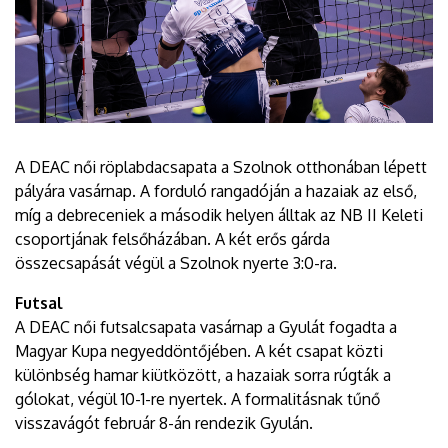
A DEAC női röplabdacsapata a Szolnok otthonában lépett
pályára vasárnap. A forduló rangadóján a hazaiak az első,
míg a debreceniek a második helyen álltak az NB II Keleti
csoportjának felsőházában. A két erős gárda
összecsapását végül a Szolnok nyerte 3:0-ra.
Futsal
A DEAC női futsalcsapata vasárnap a Gyulát fogadta a
Magyar Kupa negyeddöntőjében. A két csapat közti
különbség hamar kiütközött, a hazaiak sorra rúgták a
gólokat, végül 10-1-re nyertek. A formalitásnak tűnő
visszavágót február 8-án rendezik Gyulán.