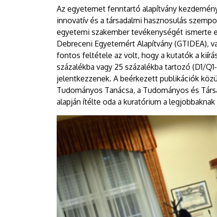
Az egyetemet fenntartó alapítvány kezdemény
innovatív és a társadalmi hasznosulás szemp
egyetemi szakember tevékenységét ismerte el 
Debreceni Egyetemért Alapítvány (GTIDEA), va
fontos feltétele az volt, hogy a kutatók a kií
százalékba vagy 25 százalékba tartozó (D1/Q1
jelentkezzenek. A beérkezett publikációk közü
Tudományos Tanácsa, a Tudományos és Társada
alapján ítélte oda a kuratórium a legjobbaknak 