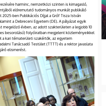
ezésére harminc, nemzetközi szinten is kimagasló,
ontjából előremutató tudományos munkát publikáló
2025-ben Publikációs Díjjal a Gróf Tisza István
lamint a Debreceni Egyetem (DE). A pályázat egyik
rást megelőző évben, az adott szakterületen a legjobb 10
-es besorolású) folyóiratban megjelent közleményeikkel
l a kari tématerületi szakértők, az egyetem
lmi Tanácsadó Testület (TTTT) és a rektor javaslata
járó elismerést.