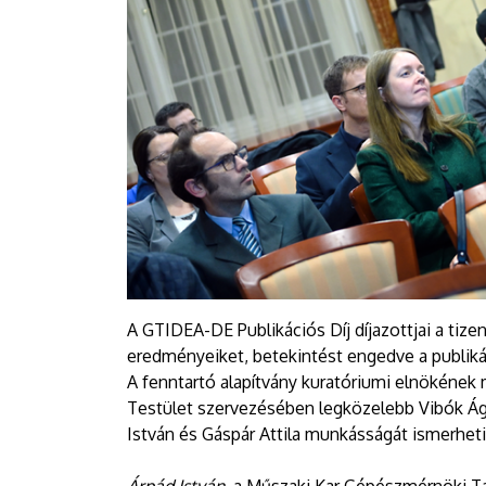
A GTIDEA-DE Publikációs Díj díjazottjai a ti
eredményeiket, betekintést engedve a publiká
A fenntartó alapítvány kuratóriumi elnökéne
Testület szervezésében legközelebb Vibók Ágn
István és Gáspár Attila munkásságát ismerhet