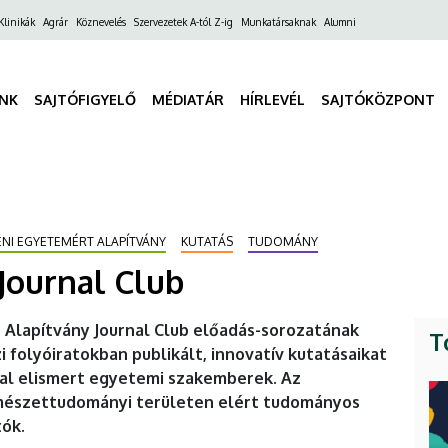
ő
Klinikák
Agrár
Köznevelés
Szervezetek A-tól Z-ig
Munkatársaknak
Alumni
gáció
INK
SAJTÓFIGYELŐ
MÉDIATÁR
HÍRLEVÉL
SAJTÓKÖZPONT
ENI EGYETEMÉRT ALAPÍTVÁNY
KUTATÁS
TUDOMÁNY
Journal Club
 Alapítvány Journal Club előadás-sorozatának
T
folyóiratokban publikált, innovatív kutatásaikat
val elismert egyetemi szakemberek. Az
rmészettudományi területen elért tudományos
tók.