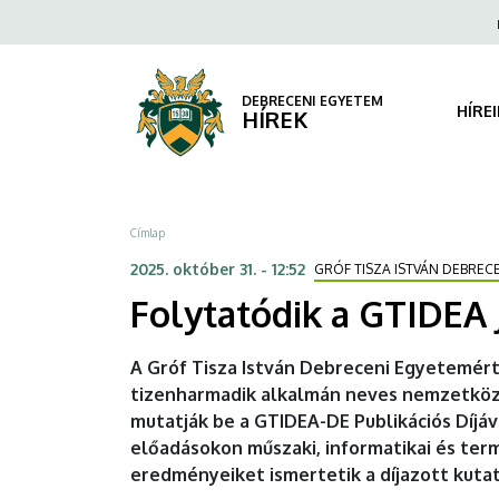
Folytatódik
Ugrás
Fels
a
navi
a
tartalomra
GTIDEA
DEBRECENI EGYETEM
HÍRE
HÍREK
Journal
Club
Morzsa
Címlap
|
2025. október 31. - 12:52
GRÓF TISZA ISTVÁN DEBREC
DEBRECENI
Folytatódik a GTIDEA 
EGYETEM
A Gróf Tisza István Debreceni Egyetemért
tizenharmadik alkalmán neves nemzetközi 
mutatják be a GTIDEA-DE Publikációs Díjá
előadásokon műszaki, informatikai és te
eredményeiket ismertetik a díjazott kuta