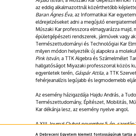
Árpád István
, a Műszaki Kar Gépészmérnöki Ta
az eddig alkalmazottnál közérthetőbb képlette
Baran Ágnes Éva
, az Informatikai Kar egyete
előrejelzéseket adni a megújuló energiaterme
Műszaki Kar professzora elmagyarázza majd, mil
épületgépészeti rendszerek, járművek vagy a
Természettudományi és Technológiai Kar Elmél
milyen módon helyezték új alapokra a molekulá
Pink István
, a TTK Algebra és Számelmélet Ta
hallgatóságot Miyazaki professzorral közös k
egyenletek terén,
Gáspár Attila
, a TTK Szerve
fehérjeanalízis legújabb és legmodernebb eljár
Az esemény házigazdája Hajdu András, a Tud
Természettudomány, Építészet, Mobilitás, Műs
Kar dékánja lesz, az esemény nyelve angol.
A XIII. Journal Clubot november 5-én, szerdán 
eseményre minden érdeklődőt szeretettel várnak
A Debreceni Egyetem kiemelt fontosságúnak tartja a