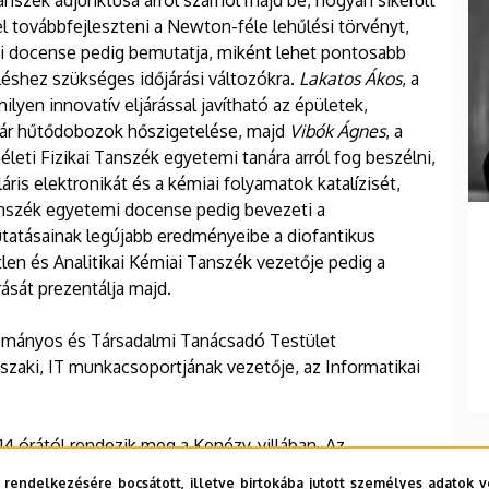
nszék adjunktusa arról számol majd be, hogyan sikerült
l továbbfejleszteni a Newton-féle lehűlési törvényt,
mi docense pedig bemutatja, miként lehet pontosabb
léshez szükséges időjárási változókra.
Lakatos Ákos
, a
yen innovatív eljárással javítható az épületek,
kár hűtődobozok hőszigetelése, majd
Vibók Ágnes
, a
eti Fizikai Tanszék egyetemi tanára arról fog beszélni,
ris elektronikát és a kémiai folyamatok katalízisét,
nszék egyetemi docense pedig bevezeti a
utatásainak legújabb eredményeibe a diofantikus
tlen és Analitikai Kémiai Tanszék vezetője pedig a
ását prezentálja majd.
ományos és Társadalmi Tanácsadó Testület
zaki, IT munkacsoportjának vezetője, az Informatikai
14 órától rendezik meg a Kenézy-villában. Az
 a szervezők, ezen a linken lehet regisztrálni:
 rendelkezésére bocsátott, illetve birtokába jutott személyes adatok v