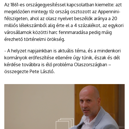
Az 1861-es országegyesítéssel kapcsolatban kiemelte: azt
megelőzően mintegy tíz ország osztozott az Appennini-
félszigeten, ahol az olasz nyelvet beszélők aránya a 20
milliós lélekszámból alig érte el a 4 százalékot, az egykori
városállamok közötti harc fennmaradása pedig máig
érezhető történelmi örökség.
- A helyzet napjainkban is aktuális téma, és a mindenkori
kormányok erőfeszítése ellenére úgy tűnik, észak és dél
kérdése továbbra is élő probléma Olaszországban –
összegezte Pete László.