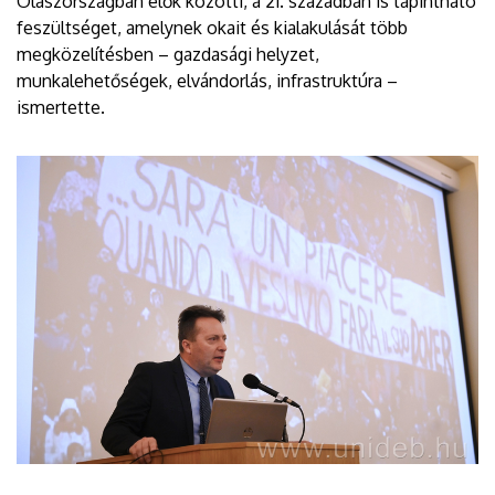
Olaszországban élők közötti, a 21. században is tapintható
feszültséget, amelynek okait és kialakulását több
megközelítésben – gazdasági helyzet,
munkalehetőségek, elvándorlás, infrastruktúra –
ismertette.