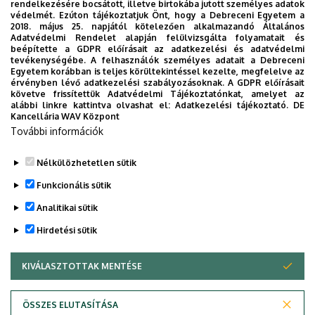
rendelkezésére bocsátott, illetve birtokába jutott személyes adatok
védelmét. Ezúton tájékoztatjuk Önt, hogy a Debreceni Egyetem a
2018. május 25. napjától kötelezően alkalmazandó Általános
Adatvédelmi Rendelet alapján felülvizsgálta folyamatait és
2026. augusztus 5.
beépítette a GDPR előírásait az adatkezelési és adatvédelmi
Díszdoktorát gyászolja a Debreceni
tevékenységébe. A felhasználók személyes adatait a Debreceni
Egyetem korábban is teljes körültekintéssel kezelte, megfelelve az
Egyetem
érvényben lévő adatkezelési szabályozásoknak. A GDPR előírásait
követve frissítettük Adatvédelmi Tájékoztatónkat, amelyet az
alábbi linkre kattintva olvashat el:
Adatkezelési tájékoztató.
DE
INTÉZMÉNYI
TTK
TUDOMÁNY
Kancellária WAV Központ
További információk
Nélkülözhetetlen sütik
Funkcionális sütik
Analitikai sütik
Hirdetési sütik
KIVÁLASZTOTTAK MENTÉSE
WITHDRAW CONSENT
DEBRECENI EGYETEM
ÖSSZES ELUTASÍTÁSA