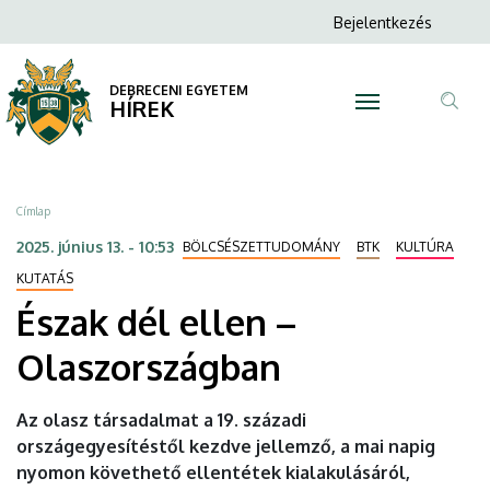
Észak
Ugrás
Anonim
Bejelentkezés
a
N
Felhasználói
dél
tartalomra
fiók
DEBRECENI EGYETEM
ellen
HÍREK
menüje
Tar
–
ker
Olaszországban
Morzsa
Címlap
|
2025. június 13. - 10:53
BÖLCSÉSZETTUDOMÁNY
BTK
KULTÚRA
DEBRECENI
KUTATÁS
Észak dél ellen –
EGYETEM
Olaszországban
Az olasz társadalmat a 19. századi
országegyesítéstől kezdve jellemző, a mai napig
nyomon követhető ellentétek kialakulásáról,