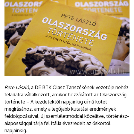
Pete László
, a DE BTK Olasz Tanszékének vezetője nehéz
feladatra vállalkozott, amikor hozzálátott az Olaszország
története – A kezdetektől napjainkig című kötet
megírásához, amely a legújabb kutatási eredmények
feldolgozásával, új szemléletmóddal közelítve, történész-
alapossággal tárja fel Itália évezredeit az őskortól
napjainkig.