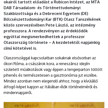
okairól tartott előadást a Rubicon Intézet, az MTA
DAB Társadalom- és Történettudományi
Szakbizottsága és a Debreceni Egyetem (DE)
Bölcsészettudományi Kar (BTK) Olasz Tanszékének
közös szervezésében Pete László, az intézmény
professzora. A rendezvényen az érdeklődők
egyúttal megismerkedhettek a professzor
Olaszország története – A kezdetektől napjainkig
című kötetével is.
Olaszországgal kapcsolatban sokaknak elsősorban az
ókori Róma, a császárok kora, a reneszánsz idején
született műalkotások vagy éppen a tengerparton töltött
pihenés és természetesen a gasztronómia jut eszébe.
Mindez azonban nem elegendő ahhoz, hogy a kívülálló
átfogó képet kapjon az Itáliában élők történelméről és
mindennapjairól.