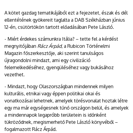
A kötet gazdag tematikájából ezt a fejezetet, észak és dél
ellentétének gyökereit taglalta a DAB Székházban június
12-én, csütörtökön tartott előadásában Pete László.
- Miért érdekes számunkra Itália? – tette fel a kérdést
megnyitójában
Rácz Árpád
, a Rubicon Történelmi
Magazin főszerkesztője, aki szerint tanulságos
újragondolni mindazt, ami egy civilizáció
felemelkedéséhez, gyengüléséhez vagy bukásához
vezethet.
- Mindazt, hogy Olaszországban mindennek milyen
kulturális, etnikai vagy éppen politikai okai és
vonatkozásai lehetnek, amelyek törésvonalat hoztak létre
egy ma már egységesnek tűnő országon belül, és amelyek
a mindennapok legapróbb területein is időnként
tükröződnek, megismerhető Pete László könyvéből –
fogalmazott Rácz Árpád.