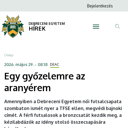
Egy
Ugrás
Anonim
Bejelentkezés
a
N
Felhasználói
győzelemre
tartalomra
fiók
DEBRECENI EGYETEM
az
HÍREK
menüje
Tar
aranyérem
ker
|
Morzsa
Címlap
DEBRECENI
2026. május 29. - 08:18
DEAC
Egy győzelemre az
EGYETEM
aranyérem
Amennyiben a Debreceni Egyetem női futsalcsapata
szombaton ismét nyer a TFSE ellen, megvédi bajnoki
címét. A férfi futsalosok a bronzcsatát kezdik meg, a
kézilabdázók az idény utolsó összecsapására