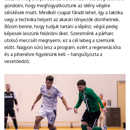
gondolni, hogy megfogyatkoztunk az idény végére
sérülések miatt. Mindkét csapat fáradt lehet, így a taktika
vagy a technika helyett az akarati tényezők dönthetnek.
Bízom benne, hogy tudjuk tartani a lépést, végül pedig
képesek leszünk felőrölni őket. Szeretnénk a párharc
utolsó meccsét megnyerni, ez a cél lebeg a szemünk
előtt. Nagyon sűrű lesz a program, ezért a regenerációra
és a pihenésre figyelnünk kell – hangsúlyozta a
vezetőedző.