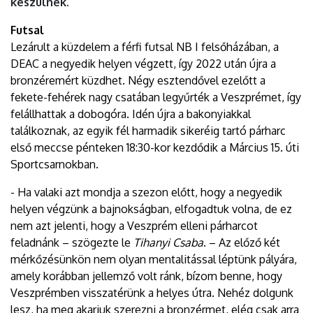
készülnek.
Futsal
Lezárult a küzdelem a férfi futsal NB I felsőházában, a
DEAC a negyedik helyen végzett, így 2022 után újra a
bronzéremért küzdhet. Négy esztendővel ezelőtt a
fekete-fehérek nagy csatában legyűrték a Veszprémet, így
felállhattak a dobogóra. Idén újra a bakonyiakkal
találkoznak, az egyik fél harmadik sikeréig tartó párharc
első meccse pénteken 18:30-kor kezdődik a Március 15. úti
Sportcsarnokban.
- Ha valaki azt mondja a szezon előtt, hogy a negyedik
helyen végzünk a bajnokságban, elfogadtuk volna, de ez
nem azt jelenti, hogy a Veszprém elleni párharcot
feladnánk – szögezte le
Tihanyi Csaba
. – Az előző két
mérkőzésünkön nem olyan mentalitással léptünk pályára,
amely korábban jellemző volt ránk, bízom benne, hogy
Veszprémben visszatérünk a helyes útra. Nehéz dolgunk
lesz, ha meg akarjuk szerezni a bronzérmet, elég csak arra