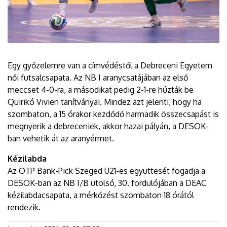
Egy győzelemre van a címvédéstől a Debreceni Egyetem
női futsalcsapata. Az NB I aranycsatájában az első
meccset 4-0-ra, a másodikat pedig 2-1-re húzták be
Quirikó Vivien tanítványai. Mindez azt jelenti, hogy ha
szombaton, a 15 órakor kezdődő harmadik összecsapást is
megnyerik a debreceniek, akkor hazai pályán, a DESOK-
ban vehetik át az aranyérmet.
Kézilabda
Az OTP Bank-Pick Szeged U21-es együttesét fogadja a
DESOK-ban az NB I/B utolsó, 30. fordulójában a DEAC
kézilabdacsapata, a mérkőzést szombaton 18 órától
rendezik.