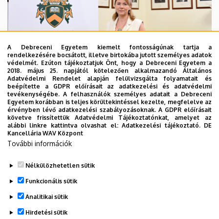
A Debreceni Egyetem kiemelt fontosságúnak tartja a
rendelkezésére bocsátott, illetve birtokába jutott személyes adatok
védelmét. Ezúton tájékoztatjuk Önt, hogy a Debreceni Egyetem a
2018. május 25. napjától kötelezően alkalmazandó Általános
Adatvédelmi Rendelet alapján felülvizsgálta folyamatait és
2026. augusztus 5.
beépítette a GDPR előírásait az adatkezelési és adatvédelmi
Hagyományőrzés és innováció a
tevékenységébe. A felhasználók személyes adatait a Debreceni
Egyetem korábban is teljes körültekintéssel kezelte, megfelelve az
Bölcsészettudományi Karon
érvényben lévő adatkezelési szabályozásoknak. A GDPR előírásait
követve frissítettük Adatvédelmi Tájékoztatónkat, amelyet az
alábbi linkre kattintva olvashat el:
Adatkezelési tájékoztató.
DE
BÖLCSÉSZETTUDOMÁNY
BTK
INTÉZMÉNYI
Kancellária WAV Központ
További információk
Nélkülözhetetlen sütik
Funkcionális sütik
Analitikai sütik
Hirdetési sütik