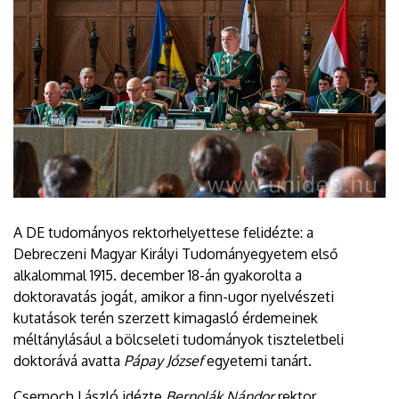
A DE tudományos rektorhelyettese felidézte: a
Debreczeni Magyar Királyi Tudományegyetem első
alkalommal 1915. december 18-án gyakorolta a
doktoravatás jogát, amikor a finn-ugor nyelvészeti
kutatások terén szerzett kimagasló érdemeinek
méltánylásául a bölcseleti tudományok tiszteletbeli
doktorává avatta
Pápay József
egyetemi tanárt.
Csernoch László idézte
Bernolák Nándor
rektor