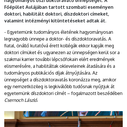
hagyományos őszi doktoravató ünnepségét. A
Főépület Aulájában tartott szombati eseményen
doktori, habilitált doktori, díszdoktori címeket,
valamint intézményi kitüntetéseket adtak át.
- Egyetemünk tudományos életének hagyományosan
legnagyobb ünnepe a doktor- és díszdoktoravatás. A
fiatal, önálló kutatóvá érett kollégák ekkor kapják meg
doktori címüket és ugyanezen az ünnepségen kerül sor a
szakmai karrier további lépcsőfokain elért eredmények
elismerésére, a habilitáltak okleveleinek átadására és a
tudományos publikációs díjak átnyújtására. Az
ünnepséget a díszdoktoravatás koronázza meg, amikor
egy nemzetközileg is legkiválóbb tudósnak nyújtjuk át
egyetemünk díszdoktori címét – fogalmazott beszédében
Csernoch László
.