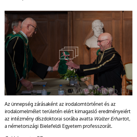
Az ünnepség zárásaként az irodalomtörténet és az
irodalomelmélet területén elért kimagasló eredményeiért
az intézmény díszdoktorai sorába avatta
Walter Erhart
ot,
a németországi Bielefeldi Egyetem professzorát.