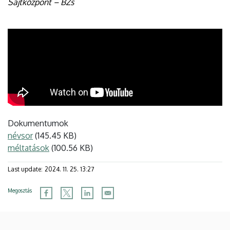
Sajtközpont – BZs
Dokumentumok
névsor
(145.45 KB)
méltatások
(100.56 KB)
Last update:
2024. 11. 25. 13:27
Megosztás