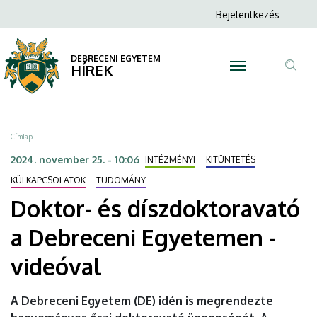
Doktor-
Ugrás
Anonim
Bejelentkezés
a
N
Felhasználói
és
tartalomra
fiók
DEBRECENI EGYETEM
díszdoktoravató
HÍREK
menüje
Tar
a
ker
Debreceni
Morzsa
Címlap
Egyetemen
2024. november 25. - 10:06
INTÉZMÉNYI
KITÜNTETÉS
-
KÜLKAPCSOLATOK
TUDOMÁNY
Doktor- és díszdoktoravató
videóval
a Debreceni Egyetemen -
|
videóval
DEBRECENI
EGYETEM
A Debreceni Egyetem (DE) idén is megrendezte