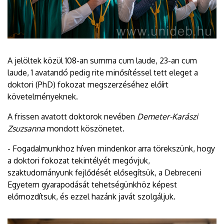
A jelöltek közül 108-an summa cum laude, 23-an cum
laude, 1 avatandó pedig rite minősítéssel tett eleget a
doktori (PhD) fokozat megszerzéséhez előírt
követelményeknek.
A frissen avatott doktorok nevében
Demeter-Karászi
Zsuzsanna
mondott köszönetet.
- Fogadalmunkhoz híven mindenkor arra törekszünk, hogy
a doktori fokozat tekintélyét megóvjuk,
szaktudományunk fejlődését elősegítsük, a Debreceni
Egyetem gyarapodását tehetségünkhöz képest
előmozdítsuk, és ezzel hazánk javát szolgáljuk.