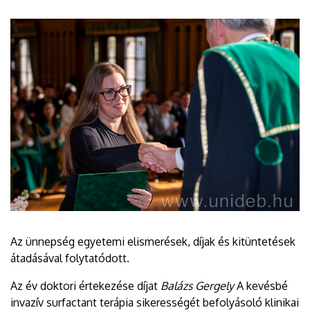
Az ünnepség egyetemi elismerések, díjak és kitüntetések
átadásával folytatódott.
Az év doktori értekezése díjat
Balázs Gergely
A kevésbé
invazív surfactant terápia sikerességét befolyásoló klinikai