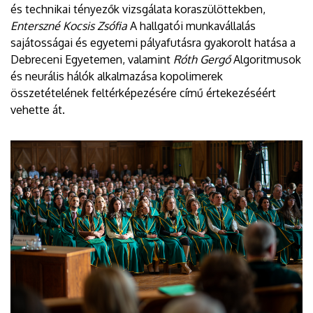
és technikai tényezők vizsgálata koraszülöttekben,
Enterszné Kocsis Zsófia
A hallgatói munkavállalás
sajátosságai és egyetemi pályafutásra gyakorolt hatása a
Debreceni Egyetemen, valamint
Róth Gergő
Algoritmusok
és neurális hálók alkalmazása kopolimerek
összetételének feltérképezésére című értekezéséért
vehette át.