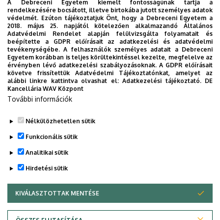
A Debreceni Egyetem kiemelt fontosságúnak tartja a
rendelkezésére bocsátott, illetve birtokába jutott személyes adatok
védelmét. Ezúton tájékoztatjuk Önt, hogy a Debreceni Egyetem a
2018. május 25. napjától kötelezően alkalmazandó Általános
Adatvédelmi Rendelet alapján felülvizsgálta folyamatait és
2026. augusztus 7.
beépítette a GDPR előírásait az adatkezelési és adatvédelmi
Univerzum: A Debreceni Egyetem
tevékenységébe. A felhasználók személyes adatait a Debreceni
Egyetem korábban is teljes körültekintéssel kezelte, megfelelve az
titkos receptjei
érvényben lévő adatkezelési szabályozásoknak. A GDPR előírásait
követve frissítettük Adatvédelmi Tájékoztatónkat, amelyet az
alábbi linkre kattintva olvashat el:
Adatkezelési tájékoztató.
DE
KUTATÁS
TUDOMÁNY
Kancellária WAV Központ
További információk
Nélkülözhetetlen sütik
Funkcionális sütik
Analitikai sütik
Hirdetési sütik
KIVÁLASZTOTTAK MENTÉSE
WITHDRAW CONSENT
DEBRECENI EGYETEM