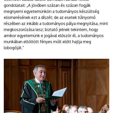
gondolatait: „A jövőben százan és százan fogják
megnyerni egyetemünkön a tudományos készültség
elismerésének ezt a díszét; de az esetek túlnyomó
részében az inkább a tudományos pálya megnyitása, mint
megkoszorúzása lesz; biztató jelnek tekintem, hogy
amikor egyetemünk e jogával először él, a tudományos
munkában eltöltött fényes múlt előtt hajtja meg
lobogóját.”