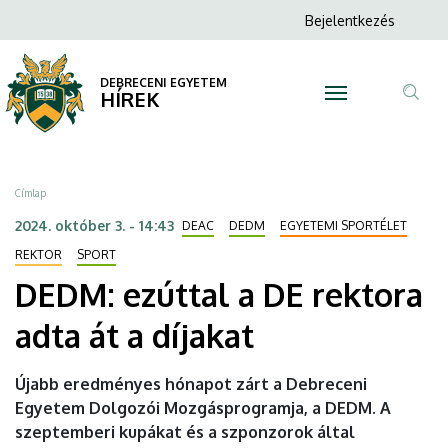
DEDM:
Ugrás
Anonim
Bejelentkezés
a
N
Felhasználói
ezúttal
tartalomra
fiók
DEBRECENI EGYETEM
a
HÍREK
menüje
Tar
DE
ker
rektora
Morzsa
Címlap
adta
2024. október 3. - 14:43
DEAC
DEDM
EGYETEMI SPORTÉLET
át
REKTOR
SPORT
DEDM: ezúttal a DE rektora
a
adta át a díjakat
díjakat
|
Újabb eredményes hónapot zárt a Debreceni
Egyetem Dolgozói Mozgásprogramja, a DEDM. A
DEBRECENI
szeptemberi kupákat és a szponzorok által