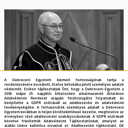
A Debreceni Egyetem kiemelt fontosságúnak tartja a
rendelkezésére bocsátott, illetve birtokába jutott személyes adatok
védelmét. Ezúton tájékoztatjuk Önt, hogy a Debreceni Egyetem a
2018. május 25. napjától kötelezően alkalmazandó Általános
Adatvédelmi Rendelet alapján felülvizsgálta folyamatait és
2026. augusztus 5.
beépítette a GDPR előírásait az adatkezelési és adatvédelmi
Díszdoktorát gyászolja a Debreceni
tevékenységébe. A felhasználók személyes adatait a Debreceni
Egyetem korábban is teljes körültekintéssel kezelte, megfelelve az
Egyetem
érvényben lévő adatkezelési szabályozásoknak. A GDPR előírásait
követve frissítettük Adatvédelmi Tájékoztatónkat, amelyet az
alábbi linkre kattintva olvashat el:
Adatkezelési tájékoztató.
DE