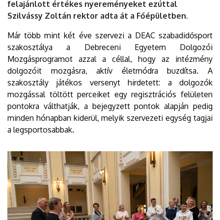
felajánlott értékes nyereményeket ezúttal
EGYETEM
Szilvássy Zoltán rektor adta át a Főépületben.
Már több mint két éve szervezi a DEAC szabadidősport
szakosztálya a Debreceni Egyetem Dolgozói
Mozgásprogramot azzal a céllal, hogy az intézmény
dolgozóit mozgásra, aktív életmódra buzdítsa. A
szakosztály játékos versenyt hirdetett: a dolgozók
mozgással töltött perceiket egy regisztrációs felületen
pontokra válthatják, a bejegyzett pontok alapján pedig
minden hónapban kiderül, melyik szervezeti egység tagjai
a legsportosabbak.