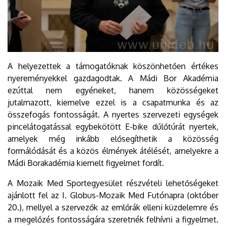
A helyezettek a támogatóknak köszönhetően értékes
nyereményekkel gazdagodtak. A Mádi Bor Akadémia
ezúttal nem egyéneket, hanem közösségeket
jutalmazott, kiemelve ezzel is a csapatmunka és az
összefogás fontosságát. A nyertes szervezeti egységek
pincelátogatással egybekötött E-bike dűlőtúrát nyertek,
amelyek még inkább elősegíthetik a közösség
formálódását és a közös élmények átélését, amelyekre a
Mádi Borakadémia kiemelt figyelmet fordít.
A Mozaik Med Sportegyesület részvételi lehetőségeket
ajánlott fel az I. Globus-Mozaik Med Futónapra (október
20.), mellyel a szervezők az emlőrák elleni küzdelemre és
a megelőzés fontosságára szeretnék felhívni a figyelmet.