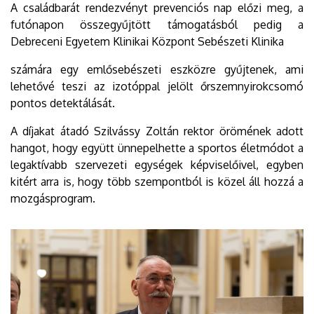
A családbarát rendezvényt prevenciós nap előzi meg, a
futónapon összegyűjtött támogatásból pedig a
Debreceni Egyetem Klinikai Központ Sebészeti Klinika
számára egy emlősebészeti eszközre gyűjtenek, ami
lehetővé teszi az izotóppal jelölt őrszemnyirokcsomó
pontos detektálását.
A díjakat átadó Szilvássy Zoltán rektor örömének adott
hangot, hogy együtt ünnepelhette a sportos életmódot a
legaktívabb szervezeti egységek képviselőivel, egyben
kitért arra is, hogy több szempontból is közel áll hozzá a
mozgásprogram.