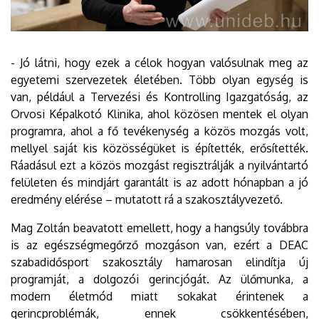
- Jó látni, hogy ezek a célok hogyan valósulnak meg az
egyetemi szervezetek életében. Több olyan egység is
van, például a Tervezési és Kontrolling Igazgatóság, az
Orvosi Képalkotó Klinika, ahol közösen mentek el olyan
programra, ahol a fő tevékenység a közös mozgás volt,
mellyel saját kis közösségüket is építették, erősítették.
Ráadásul ezt a közös mozgást regisztrálják a nyilvántartó
felületen és mindjárt garantált is az adott hónapban a jó
eredmény elérése – mutatott rá a szakosztályvezető.
Mag Zoltán beavatott emellett, hogy a hangsúly továbbra
is az egészségmegőrző mozgáson van, ezért a DEAC
szabadidősport szakosztály hamarosan elindítja új
programját, a dolgozói gerincjógát. Az ülőmunka, a
modern életmód miatt sokakat érintenek a
gerincproblémák, ennek csökkentésében,