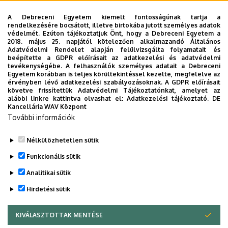
A Debreceni Egyetem kiemelt fontosságúnak tartja a
rendelkezésére bocsátott, illetve birtokába jutott személyes adatok
védelmét. Ezúton tájékoztatjuk Önt, hogy a Debreceni Egyetem a
2018. május 25. napjától kötelezően alkalmazandó Általános
Adatvédelmi Rendelet alapján felülvizsgálta folyamatait és
2026. augusztus 5.
beépítette a GDPR előírásait az adatkezelési és adatvédelmi
Díszdoktorát gyászolja a Debreceni
tevékenységébe. A felhasználók személyes adatait a Debreceni
Egyetem korábban is teljes körültekintéssel kezelte, megfelelve az
Egyetem
érvényben lévő adatkezelési szabályozásoknak. A GDPR előírásait
követve frissítettük Adatvédelmi Tájékoztatónkat, amelyet az
alábbi linkre kattintva olvashat el:
Adatkezelési tájékoztató.
DE
INTÉZMÉNYI
TTK
TUDOMÁNY
Kancellária WAV Központ
További információk
Nélkülözhetetlen sütik
Funkcionális sütik
Analitikai sütik
Hirdetési sütik
KIVÁLASZTOTTAK MENTÉSE
WITHDRAW CONSENT