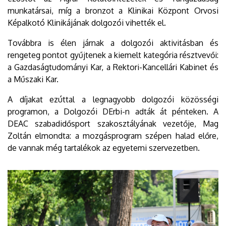
munkatársai, míg a bronzot a Klinikai Központ Orvosi
Képalkotó Klinikájának dolgozói vihették el.
Továbbra is élen járnak a dolgozói aktivitásban és
rengeteg pontot gyűjtenek a kiemelt kategória résztvevői:
a Gazdaságtudományi Kar, a Rektori-Kancellári Kabinet és
a Műszaki Kar.
A díjakat ezúttal a legnagyobb dolgozói közösségi
programon, a Dolgozói DErbi-n adták át pénteken. A
DEAC szabadidősport szakosztályának vezetője, Mag
Zoltán elmondta: a mozgásprogram szépen halad előre,
de vannak még tartalékok az egyetemi szervezetben.