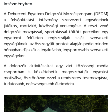
intézményben.
A Debreceni Egyetem Dolgozói Mozgásprogram (DEDM)
a felsőoktatási intézmény szervezeti egységeinek
játékos, motiváló, közösségi versengése. A részt vevő
dolgozók mozgással, sportolással töltött perceiket egy
egyetemi felületen regisztrálják saját szervezeti
egységüknek, az összegyűlt pontok alapján pedig minden
hónapban díjazzák a legaktívabb, legsportosabb szervezeti
egységeket.
A dolgozók aktivitásaikat egy zárt közösségi média
csoportban is közzétehetik, megoszthatják, egymást
motiválva, ösztönözve ezzel a rendszeres testmozgásra,
tudatosabb, egészségesebb életmódra.