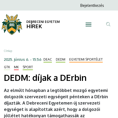
DEDM:
Ugrás
Anonim
Bejelentkezés
a
N
Felhasználói
díjak
tartalomra
fiók
DEBRECENI EGYETEM
a
HÍREK
menüje
Tar
DErbin
ker
|
Morzsa
Címlap
DEBRECENI
2025. június 6. - 15:56
DEAC
DEDM
EGYETEMI SPORTÉLET
EGYETEM
GTK
MK
SPORT
DEDM: díjak a DErbin
Az elmúlt hónapban a legtöbbet mozgó egyetemi
dolgozók szervezeti egységeit pénteken a DErbin
díjazták. A Debreceni Egyetemen új szervezeti
egységet is alapítottak azért, hogy a dolgozói
jóllétet hatékonyan támogathassák az