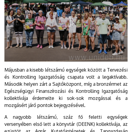
Májusban a kisebb létszámú egységek között a Tervezési
és Kontrolling Igazgatóság csapata volt a legaktívabb.
Második helyen zárt a Sajtóközpont, míg a bronzérmet az
Egészségügyi Finanszírozási és Kontrolling Igazgatóság
kollektívája érdemelte ki sok-sok mozgással és a
mozgásért járó pontok bejegyzésével.
A nagyobb létszámú, száz fő feletti egységek
versenyében első lett a könyvtár (DEENK) kollektívája, az
ezüstöt az Agrár Kutatóintézetek és Tangazdaság